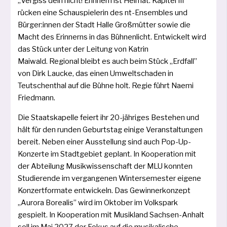
„Vergiss dein nicht! Erinnern ist Heimat: Kapitel III”
rücken eine Schauspielerin des nt-Ensembles und
Bürger:innen der Stadt Halle Großmütter sowie die
Macht des Erinnerns in das Bühnenlicht. Entwickelt wird
das Stück unter der Leitung von Katrin
Maiwald. Regional bleibt es auch beim Stück „Erdfall”
von Dirk Laucke, das einen Umweltschaden in
Teutschenthal auf die Bühne holt. Regie führt Naemi
Friedmann.
Die Staatskapelle fei­ert ihr 20-jäh­ri­ges Bestehen und
hält für den run­den Geburtstag eini­ge Veranstaltungen
bereit. Neben einer Ausstellung sind auch Pop-Up-
Konzerte im Stadtgebiet geplant. In Kooperation mit
der Abteilung Musikwissenschaft der MLU konn­ten
Studierende im ver­gan­ge­nen Wintersemester eige­ne
Konzertformate ent­wi­ckeln. Das Gewinnerkonzept
„Aurora Borealis” wird im Oktober im Volkspark
gespielt. In Kooperation mit Musikland Sachsen-Anhalt
soll im Mai 2027 der Fokus auf die musi­ka­li­sche