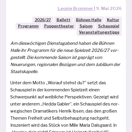
Leonie Brommer
|
9. Mai 2026
2026/27
Ballett
Bühnen Halle
Kultur
Programm
Puppentheater
Saison
Schauspiel
Veranstaltungstipps
Am dies­wö­chi­gen Dienstagabend haben die Bühnen
Halle ihr Programm für die neue Spielzeit 2026/27 vor­
ge­stellt. Die kom­men­de Saison ist geprägt von
Neuerungen, regio­na­len Bezügen und dem Jubiläum der
Staatskapelle.
Unter dem Motto „Worauf stehst du?” setzt das
Schauspiel in der kom­men­den Spielzeit einen
Schwerpunkt auf weib­li­che Perspektiven. Gezeigt wird
unter ande­rem „Hedda Gabler”, ein Schauspiel des nor­
we­gi­schen Dramatikers Henrik Ibsen, das den gro­ßen
Themen Freiheit und Selbstbehauptung nach­geht.
Inszeniert wird das Stück von Mille Maria Dalsgaard. In