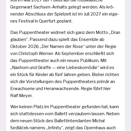
Gegenwart Sachsen-Anhalts gelegt wer­den. Als krö­
nen­der Abschluss der Spielzeit ist im Juli 2027 ein eige­
nes Festival in Querfurt geplant.
Das Puppentheater wid­met sich ganz dem Motto „Dran
glau­ben”. Passend dazu spielt das Ensemble ab
Oktober 2026 „Der Namen der Rose“ unter der Regie
von Christoph Werner. Ab September erschließt sich
das Puppentheater auch ein neu­es Publikum. Mit
„Nashorn und Giraffe — eine Liebeskomödie” wird es
ein Stück für Kinder ab fünf Jahren geben. Bisher rich­ten
sich die Vorstellungen des Puppentheaters pri­mär an
Erwachsene und Heranwachsende. Regie führt hier
Ralf Meyer.
Wer kei­nen Platz im Puppentheater gefun­den hat, kann
sich statt­des­sen vom Ballett ver­zau­bern las­sen. Neben
dem neu­en Stück des Ballettintendanten Michal
Sedláček namens „Infinity”, zeigt das Opernhaus auch