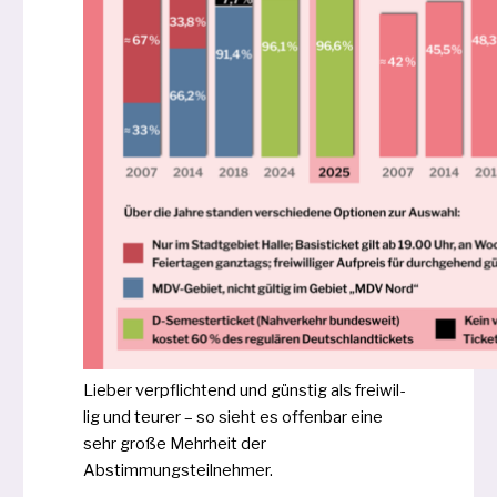
Lieber ver­pflich­tend und güns­tig als frei­wil­
lig und teu­rer – so sieht es offen­bar eine
sehr gro­ße Mehrheit der
Abstimmungsteilnehmer.