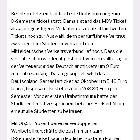
Bereits im letz­ten Jahr fand eine Urabstimmung zum
D‑Semesterticket statt. Damals stand das MDV-Ticket
als kaum güns­ti­ge­rer Vorläufer des deutsch­land­wei­ten
Tickets noch zur Auswahl, denn der fünf­jäh­ri­ge Vertrag
zwi­schen dem Studentenwerk und dem
Mitteldeutschen Verkehrsverbund lief noch. Dass die­
ses Jahr schon wie­der abge­stimmt wer­den soll­te, lag an
der Verteuerung des Deutschlandtickets um 9 Euro
zum Jahresanfang. Daran gekop­pelt wird das
Deutschland-Semesterticket ab Oktober um 5,40 Euro
teu­rer; ins­ge­samt kos­tet es dann 208,80 Euro pro
Semester. Vor der ers­ten Urabstimmung hat­te der
Studierendenrat ver­spro­chen, bei einer Preis­erhöhung
erneut alle Studenten zu befragen.
Mit 96,55 Prozent bei einer ver­dop­pel­ten
Wahlbeteiligung hät­te die Zustimmung zum
D‑Semesterticket kaum deut­li­cher aus­fal­len kön­nen.