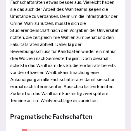
Fachschaftsräten etwas bes­ser aus. Vielleicht haben
sie das auch der Arbeit des Wahlteams gegen die
Umstände zu ver­dan­ken. Denn um die Infrastruktur der
Online-Wahl zu nut­zen, muss­te sich die
Studierendenschaft nach den Vorgaben der Universität
rich­ten, die zeit­gleich ihre Wahlen zum Senat und den
Fakultätsräten abhielt. Daher lag der
Bewerbungsschluss für Kandidaten wie­der ein­mal nur
drei Wochen nach Semesterbeginn. Doch dies­mal
schick­te das Wahlteam des Studierendenrats bereits
vor der offi­zi­el­len Wahlbekanntmachung eine
Ankündigung an alle Fachschaftsräte, damit sie schon
ein­mal nach Interessenten Ausschau hal­ten konn­ten.
Zudem bot das Wahlteam kurz­fris­tig zwei spä­te­re
Termine an, um Wahlvorschläge einzureichen.
Pragmatische Fachschaften