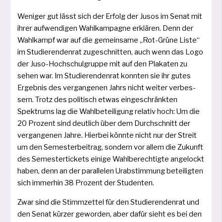
Weniger gut lässt sich der Erfolg der Jusos im Senat mit
ihrer auf­wen­di­gen Wahlkampagne erklä­ren. Denn der
Wahlkampf war auf die gemein­sa­me „Rot-Grüne Liste“
im Studierendenrat zuge­schnit­ten, auch wenn das Logo
der Juso-Hochschulgruppe mit auf den Plakaten zu
sehen war. Im Studierendenrat konn­ten sie ihr gutes
Ergebnis des ver­gan­ge­nen Jahrs nicht wei­ter ver­bes­
sern. Trotz des poli­tisch etwas ein­ge­schränk­ten
Spektrums lag die Wahlbeteiligung rela­tiv hoch: Um die
20 Prozent sind deut­lich über dem Durchschnitt der
ver­gan­ge­nen Jahre. Hierbei könn­te nicht nur der Streit
um den Semesterbeitrag, son­dern vor allem die Zukunft
des Semestertickets eini­ge Wahlberechtigte ange­lockt
haben, denn an der par­al­le­len Urabstimmung betei­lig­ten
sich immer­hin 38 Prozent der Studenten.
Zwar sind die Stimmzettel für den Studierendenrat und
den Senat kür­zer gewor­den, aber dafür sieht es bei den