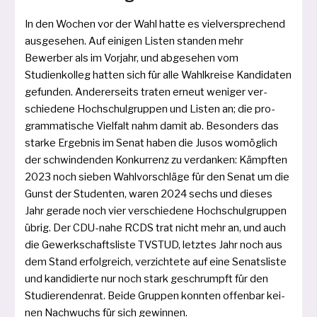
In den Wochen vor der Wahl hat­te es viel­ver­spre­chend
aus­ge­se­hen. Auf eini­gen Listen stan­den mehr
Bewerber als im Vorjahr, und abge­se­hen vom
Studienkolleg hat­ten sich für alle Wahlkreise Kandidaten
gefun­den. Andererseits tra­ten erneut weni­ger ver­
schie­de­ne Hochschulgruppen und Listen an; die pro­
gram­ma­ti­sche Vielfalt nahm damit ab. Besonders das
star­ke Ergebnis im Senat haben die Jusos womög­lich
der schwin­den­den Konkurrenz zu ver­dan­ken: Kämpften
2023 noch sie­ben Wahlvorschläge für den Senat um die
Gunst der Studenten, waren 2024 sechs und die­ses
Jahr gera­de noch vier ver­schie­de­ne Hochschulgruppen
übrig. Der CDU-nahe RCDS trat nicht mehr an, und auch
die Gewerkschaftsliste TVSTUD, letz­tes Jahr noch aus
dem Stand erfolg­reich, ver­zich­te­te auf eine Senatsliste
und kan­di­dier­te nur noch stark geschrumpft für den
Studierendenrat. Beide Gruppen konn­ten offen­bar kei­
nen Nachwuchs für sich gewinnen.