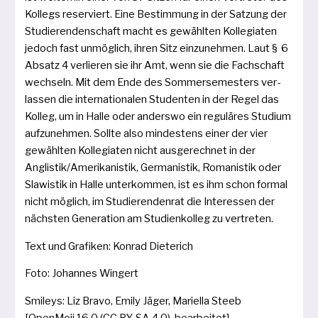
Kollegs reser­viert. Eine Bestimmung in der Satzung der
Studierendenschaft macht es gewähl­ten Kollegiaten
jedoch fast unmög­lich, ihren Sitz ein­zu­neh­men. Laut § 6
Absatz 4 ver­lie­ren sie ihr Amt, wenn sie die Fachschaft
wech­seln. Mit dem Ende des Sommersemesters ver­
las­sen die inter­na­tio­na­len Studenten in der Regel das
Kolleg, um in Halle oder anders­wo ein regu­lä­res Studium
auf­zu­neh­men. Sollte also min­des­tens einer der vier
gewähl­ten Kollegiaten nicht aus­ge­rech­net in der
Anglistik/Amerikanistik, Germanistik, Romanistik oder
Slawistik in Halle unter­kom­men, ist es ihm schon for­mal
nicht mög­lich, im Studierendenrat die Interessen der
nächs­ten Generation am Studien­kolleg zu vertreten.
Text und Grafiken: Konrad Dieterich
Foto: Johannes Wingert
Smileys: Liz Bravo, Emily Jäger, Mariella Steeb
[OpenMoji 16.0 (CC BY-SA 4.0), bearbeitet]