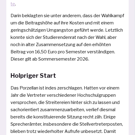
te
.
Darin beklag­ten sie unter ande­rem, dass der Wahlkampf
um die Beitragshöhe auf ihre Kosten und mit einem
gering­schät­zi­gen Umgangston geführt wer­de. Letztlich
konn­te sich der Studierendenrat nach der Wahl, aber
noch in alter Zusammensetzung auf den erhöh­ten
Beitrag von 16,50 Euro pro Semester ver­stän­di­gen.
Dieser gilt ab Sommersemester 2026.
Holpriger Start
Das Porzellan ist indes zer­schla­gen. Hatten vor einem
Jahr die Vertreter ver­schie­de­ner Hoch­schulgruppen
ver­spro­chen, die Streite­rei­en hin­ter sich zu las­sen und
sach­ori­en­tiert zu­sammenzuarbeiten, ver­lief dies­mal
bereits die kon­sti­tu­ie­ren­de Sitzung recht zäh. Einige
Sprecherämter, ins­be­son­de­re die Stellvertreterposten,
blie­ben trotz wie­der­hol­ter Aufrufe unbe­setzt. Damit