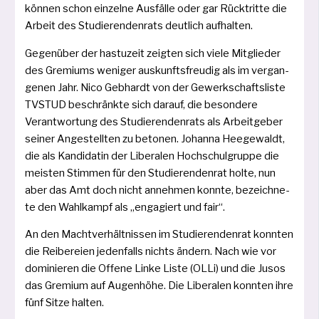
kön­nen schon ein­zel­ne Ausfälle oder gar Rücktritte die
Arbeit des Studierendenrats deut­lich aufhalten.
Gegenüber der has­tu­zeit zeig­ten sich vie­le Mitglieder
des Gremiums weni­ger auskunfts­freu­dig als im ver­gan­
ge­nen Jahr. Nico Geb­hardt von der Gewerkschaftsliste
TVSTUD beschränk­te sich dar­auf, die beson­de­re
Verantwortung des Studierendenrats als Arbeitgeber
sei­ner Angestellten zu beto­nen. Johanna Heegewaldt,
die als Kandidatin der Liberalen Hochschulgruppe die
meis­ten Stimmen für den Studierendenrat hol­te, nun
aber das Amt doch nicht anneh­men konn­te, bezeich­ne­
te den Wahlkampf als „enga­giert und fair“.
An den Machtverhältnissen im Studierendenrat konn­ten
die Reibereien jeden­falls nichts ändern. Nach wie vor
domi­nie­ren die Offene Linke Liste (OLLi) und die Jusos
das Gremium auf Augenhöhe. Die Liberalen konn­ten ihre
fünf Sitze halten.