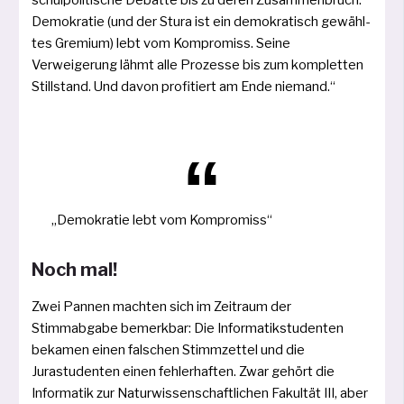
schul­po­li­ti­sche Debatte bis zu deren Zusammenbruch.
Demokratie (und der Stura ist ein demo­kra­tisch gewähl­
tes Gremium) lebt vom Kompromiss. Seine
Verweigerung lähmt alle Prozesse bis zum kom­plet­ten
Stillstand. Und davon pro­fi­tiert am Ende niemand.“
„Demokratie lebt vom Kompromiss“
Noch mal!
Zwei Pannen mach­ten sich im Zeitraum der
Stimmabgabe bemerk­bar: Die Informatikstudenten
beka­men einen fal­schen Stimmzettel und die
Jurastudenten einen feh­ler­haf­ten. Zwar gehört die
Informatik zur Naturwissenschaftlichen Fakultät III, aber