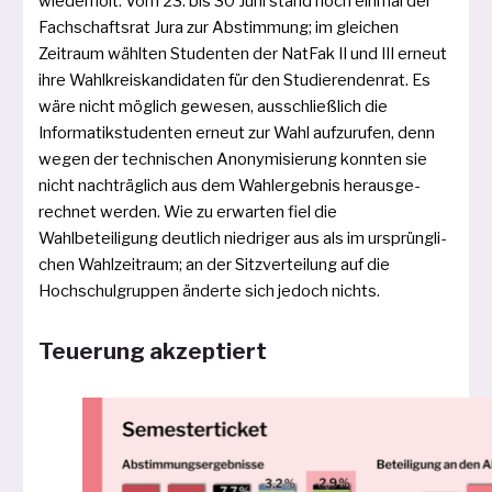
wie­der­holt. Vom 23. bis 30 Juni stand noch ein­mal der
Fachschaftsrat Jura zur Abstimmung; im glei­chen
Zeitraum wähl­ten Studenten der NatFak II und III erneut
ihre Wahlkreiskandidaten für den Studierendenrat. Es
wäre nicht mög­lich gewe­sen, aus­schließ­lich die
Informatikstudenten erneut zur Wahl auf­zu­ru­fen, denn
wegen der tech­ni­schen Anonymisierung konn­ten sie
nicht nach­träg­lich aus dem Wahlergebnis her­aus­ge­
rech­net wer­den. Wie zu erwar­ten fiel die
Wahlbeteiligung deut­lich nied­ri­ger aus als im ursprüng­li­
chen Wahlzeitraum; an der Sitzverteilung auf die
Hochschulgruppen änder­te sich jedoch nichts.
Teuerung akzeptiert