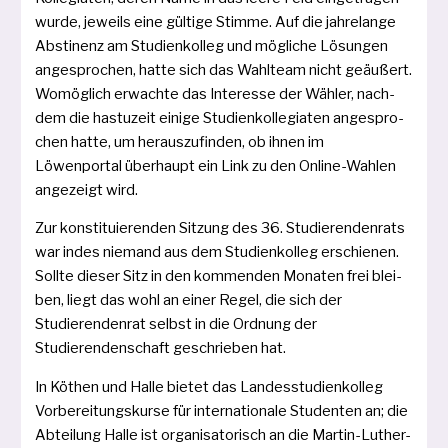
wur­de, jeweils eine gül­ti­ge Stimme. Auf die jah­re­lan­ge
Abstinenz am Studienkolleg und mög­li­che Lösungen
ange­spro­chen, hat­te sich das Wahlteam nicht geäu­ßert.
Womöglich erwach­te das Interesse der Wähler, nach­
dem die has­tu­zeit eini­ge Studienkollegiaten ange­spro­
chen hat­te, um her­aus­zu­fin­den, ob ihnen im
Löwenportal über­haupt ein Link zu den Online-Wahlen
ange­zeigt wird.
Zur kon­sti­tu­ie­ren­den Sitzung des 36. Studierendenrats
war indes nie­mand aus dem Stu­dienkolleg erschie­nen.
Sollte die­ser Sitz in den kom­men­den Monaten frei blei­
ben, liegt das wohl an einer Regel, die sich der
Studierendenrat selbst in die Ordnung der
Studierendenschaft geschrie­ben hat.
In Köthen und Halle bie­tet das Landesstudienkolleg
Vorbereitungskurse für inter­na­tio­na­le Studenten an; die
Abteilung Halle ist orga­ni­sa­to­risch an die Martin-Luther-