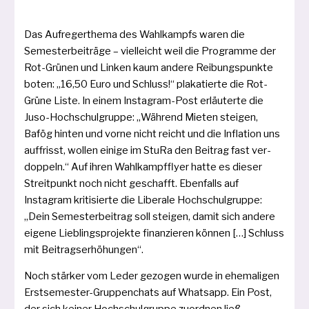
Das Aufregerthema des Wahlkampfs waren die
Semesterbeiträge – viel­leicht weil die Programme der
Rot-Grünen und Linken kaum ande­re Reibungspunkte
boten: „16,50 Euro und Schluss!“ pla­ka­tier­te die Rot-
Grüne Liste. In einem Instagram-Post erläu­ter­te die
Juso-Hochschulgruppe: „Während Mieten stei­gen,
Bafög hin­ten und vor­ne nicht reicht und die Inflation uns
auf­frisst, wol­len eini­ge im StuRa den Beitrag fast ver­
dop­peln.“ Auf ihren Wahlkampfflyer hat­te es die­ser
Streitpunkt noch nicht geschafft. Ebenfalls auf
Instagram kri­ti­sier­te die Liberale Hochschulgruppe:
„Dein Semesterbeitrag soll stei­gen, damit sich ande­re
eige­ne Lieblingsprojekte finan­zie­ren kön­nen […] Schluss
mit Beitragserhöhungen“.
Noch stär­ker vom Leder gezo­gen wur­de in ehe­ma­li­gen
Erstsemester-Gruppenchats auf Whatsapp. Ein Post,