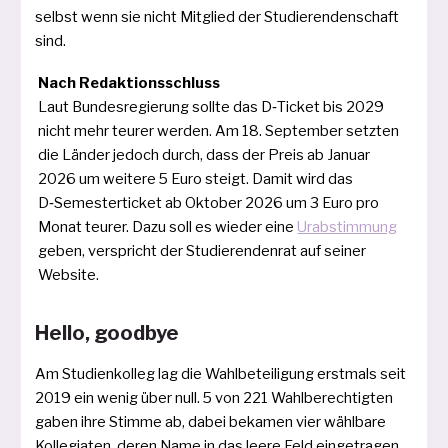
selbst wenn sie nicht Mitglied der Studierendenschaft
sind.
Nach Redaktionsschluss
Laut Bundesregierung soll­te das D‑Ticket bis 2029
nicht mehr teu­rer wer­den. Am 18. September setz­ten
die Länder jedoch durch, dass der Preis ab Januar
2026 um wei­te­re 5 Euro steigt. Damit wird das
D‑Semesterticket ab Oktober 2026 um 3 Euro pro
Monat teu­rer. Dazu soll es wie­der eine
Urabstimmung
geben, ver­spricht der Studierendenrat auf sei­ner
Website.
Hello, goodbye
Am Studienkolleg lag die Wahlbeteiligung erst­mals seit
2019 ein wenig über null. 5 von 221 Wahlberechtigten
gaben ihre Stimme ab, dabei beka­men vier wähl­ba­re
Kollegiaten, deren Name in das lee­re Feld ein­ge­tra­gen