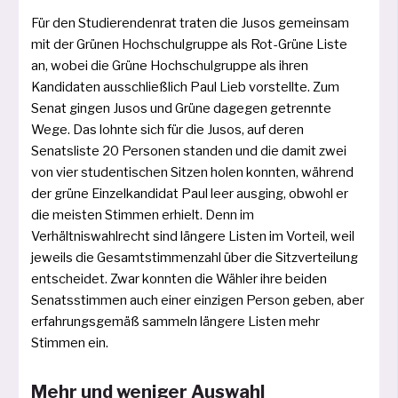
Für den Studierendenrat tra­ten die Jusos gemein­sam
mit der Grünen Hochschulgruppe als Rot-Grüne Liste
an, wobei die Grüne Hochschulgruppe als ihren
Kandidaten aus­schließ­lich Paul Lieb vor­stell­te. Zum
Senat gin­gen Jusos und Grüne dage­gen getrenn­te
Wege. Das lohn­te sich für die Jusos, auf deren
Senatsliste 20 Personen stan­den und die damit zwei
von vier stu­den­ti­schen Sitzen holen konn­ten, wäh­rend
der grü­ne Einzelkandidat Paul leer aus­ging, obwohl er
die meis­ten Stimmen erhielt. Denn im
Verhältniswahlrecht sind län­ge­re Listen im Vorteil, weil
jeweils die Gesamt­stimmen­zahl über die Sitzverteilung
ent­schei­det. Zwar konn­ten die Wähler ihre bei­den
Senatsstimmen auch einer ein­zi­gen Person geben, aber
erfah­rungs­ge­mäß sam­meln län­ge­re Listen mehr
Stimmen ein.
Mehr und weniger Auswahl