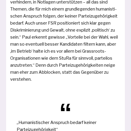
ver­hin­dern, in Notlagen unter­stüt­zen – all das sind
Themen, die für mich einem grund­le­gen­den huma­nis­ti­
schen Anspruch fol­gen, der kei­ner Parteizugehörigkeit
bedarf. Auch unser FSR posi­tio­niert sich klar gegen
Diskriminierung und Gewalt, ohne expli­zit ‚poli­tisch‘ zu
sein.“ Paul erkennt gewis­se „Vorteile bei der Wahl, weil
man so even­tu­ell bes­ser Kandidaten fil­tern kann, aber
‚im Betrieb‘ hal­te ich es vor allem bei Grassroots-
Organisationen wie dem StuRa für sinn­voll, par­tei­los
anzu­tre­ten.“ Denn durch Parteizugehörigkeiten nei­ge
man eher zum Abblocken, statt das Gegenüber zu
verstehen.
„Humanistischer Anspruch bedarf kei­ner
Parteizugehörigkeit“