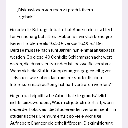
„Diskussionen kom­men zu pro­duk­ti­vem
Ergebnis“
Gerade die Beitragsdebatte hat Annemarie in schlech­
ter Erinnerung behal­ten: „Haben wir wirk­lich kei­ne grö­
ße­ren Probleme als 16,50 € ver­sus 16,90 €? Der
Beitrag muss­te nach fünf Jahren nun ein­mal ange­passt
wer­den. Ob die­se 40 Cent die Schlammschlacht wert
waren, die dar­aus ent­stan­den ist, bezweif­le ich stark.
Wenn sich die StuRa-Gruppierungen gegen­sei­tig zer­
flei­schen, wie sol­len dann unse­re stu­den­ti­schen
Interessen nach außen glaub­haft ver­tre­ten werden?“
Gegen par­tei­po­li­ti­sche Arbeit hat sie grund­sätz­lich
nichts ein­zu­wen­den: „Was mich jedoch stört, ist, wenn
dabei der Fokus auf die Studierenden ver­lo­ren geht. Ein
stu­den­ti­sches Gremium erfüllt so vie­le wich­ti­ge
Aufgaben: Chancengleichheit för­dern, Diskriminierung