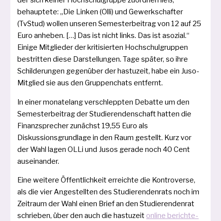
der sich kei­ner Hochschulgruppe zuord­nen ließ,
behaup­te­te: „Die Linken (Olli) und Gewerkschafter
(TvStud) wol­len unse­ren Semesterbeitrag von 12 auf 25
Euro anhe­ben. […] Das ist nicht links. Das ist aso­zi­al.“
Einige Mitglieder der kri­ti­sier­ten Hochschulgruppen
bestrit­ten die­se Darstellungen. Tage spä­ter, so ihre
Schilderungen gegen­über der has­tu­zeit, habe ein Juso-
Mitglied sie aus den Gruppenchats entfernt.
In einer mona­te­lang ver­schlepp­ten Debatte um den
Semesterbeitrag der Studierendenschaft hat­ten die
Finanzsprecher zunächst 19,55 Eu­ro als
Diskussionsgrundlage in den Raum gestellt. Kurz vor
der Wahl lagen OLLi und Jusos gera­de noch 40 Cent
auseinander.
Eine wei­te­re Öffentlichkeit erreich­te die Kontroverse,
als die vier Angestellten des Studierendenrats noch im
Zeitraum der Wahl einen Brief an den Studierendenrat
schrie­ben, über den auch die has­tu­zeit
online berich­te­