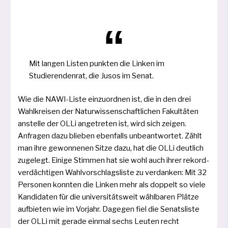
Mit lan­gen Listen punk­ten die Linken im
Studierendenrat, die Jusos im Senat.
Wie die NAWI-Liste ein­zu­ord­nen ist, die in den drei
Wahlkreisen der Naturwissenschaftlichen Fakultäten
anstel­le der OLLi ange­tre­ten ist, wird sich zei­gen.
Anfragen dazu blie­ben eben­falls unbe­ant­wor­tet. Zählt
man ihre gewon­ne­nen Sitze dazu, hat die OLLi deut­lich
zuge­legt. Einige Stimmen hat sie wohl auch ihrer rekord­
ver­däch­ti­gen Wahlvorschlagsliste zu ver­dan­ken: Mit 32
Personen konn­ten die Linken mehr als dop­pelt so vie­le
Kandidaten für die uni­ver­si­täts­weit wähl­ba­ren Plätze
auf­bie­ten wie im Vorjahr. Dagegen fiel die Senatsliste
der OLLi mit gera­de ein­mal sechs Leuten recht