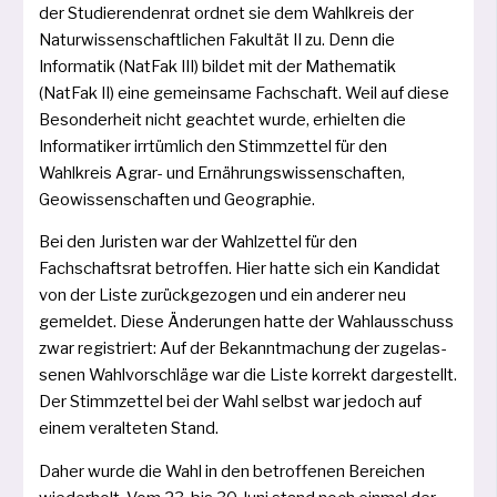
der Studierendenrat ord­net sie dem Wahlkreis der
Naturwissenschaftlichen Fakultät II zu. Denn die
Informatik (NatFak III) bil­det mit der Mathematik
(NatFak II) eine gemein­sa­me Fachschaft. Weil auf die­se
Besonderheit nicht geach­tet wur­de, erhiel­ten die
Informatiker irr­tüm­lich den Stimmzettel für den
Wahlkreis Agrar- und Ernährungswissenschaften,
Geowissenschaften und Geographie.
Bei den Juristen war der Wahlzettel für den
Fachschaftsrat betrof­fen. Hier hat­te sich ein Kandidat
von der Liste zurück­ge­zo­gen und ein ande­rer neu
gemel­det. Diese Änderungen hat­te der Wahlausschuss
zwar regis­triert: Auf der Bekanntmachung der zuge­las­
se­nen Wahlvorschläge war die Liste kor­rekt dar­ge­stellt.
Der Stimmzettel bei der Wahl selbst war jedoch auf
einem ver­al­te­ten Stand.
Daher wur­de die Wahl in den betrof­fe­nen Bereichen