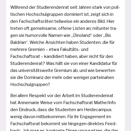
Während der Studierendenrat seit Jahren stark von poli­
ti­schen Hochschulgruppen domi­niert ist, zeigt sich in
den Fachschaftsräten teil­wei­se ein ande­res Bild. Hier
tre­ten oft gemein­sa­me, offe­ne Listen an; mit­un­ter tra­
gen sie humor­vol­le Namen wie „Dinoland“ oder „Bis
Baldrian“. Welche Ansichten haben Studenten, die für
meh­re­re Gremien – etwa Fakultäts- und
Fachschaftsrat – kan­di­diert haben, aber nicht für den
Studierendenrat? Was hält sie von einer Kandidatur für
das uni­ver­si­täts­wei­te Gremium ab, und wie bewer­ten
sie die Dominanz der mehr oder weni­ger par­tei­na­hen
Hochschulgruppen?
Bei allem Respekt vor der Arbeit im Studierendenrat
hat Annemarie Weise vom Fachschaftsrat Mathe/Info
den Eindruck, dass die Studenten am Heidecampus
wenig davon mit­be­kom­men. Für ihr Engagement im
Fachschaftsrat bekommt sie hin­ge­gen direk­tes Feed­
back: „Ich mag es, kon­kre­te Dinge umzu­set­zen, die das