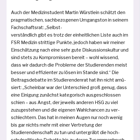
Auch der Medizinstudent Martin Würstlein schätzt den
prag­ma­ti­schen, sach­be­zo­ge­nen Umgangston in sei­nem
Fachschaftsrat: „Selbst-
ver­ständ­lich gibt es trotz der ein­heit­li­chen Liste auch im
FSR Medizin strit­ti­ge Punkte, jedoch haben wir mei­ner
Einschätzung nach eine sehr gute Diskussionskultur und
sind stets zu Kompromissen bereit – wohl wis­send,
dass wir dadurch die Probleme der Studierenden meist
bes­ser und effi­zi­en­ter zu lösen im Stande sind.“ Die
Beitragsdebatte im Studierendenrat hat ihn nicht amü­
siert: „Scheinbar war der Unterschied groß genug, dass
eine Einigung zunächst kate­go­risch aus­ge­schlos­sen
schien – aus Angst, der jeweils ande­ren HSG zu viel
zuzu­ge­ste­hen und die eige­nen Wahlchancen zu ver­
schlech­tern. Das hat in mei­nen Augen nur noch wenig
bis gar nichts mehr mit einer Vertretung der
Studierendenschaft zu tun und unter­gräbt die hoch­