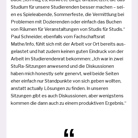
Studium für unse­re Studierenden bes­ser machen – sei­
en es Spieleabende, Sommerfeste, die Vermittlung bei
Problemen mit Dozierenden oder ein­fach das Buchen
von Räumen für Veranstaltungen von Studis für Studis.“
Paul Schneider, eben­falls vom Fachschaftsrat
Mathe/Info, fühlt sich mit der Arbeit vor Ort bereits aus­
ge­las­tet und hat zudem kei­nen guten Eindruck von der
Arbeit im Studierendenrat bekom­men: „Ich war in zwei
StuRa-Sitzungen anwe­send und die Diskussionen
haben mich honest­ly sehr genervt, weil bei­de Seiten
eher ein­fach nur Standpunkte von sich geben woll­ten,
anstatt actual­ly Lösungen zu fin­den. In unse­ren
Sitzungen gibt es auch Diskussionen, aber wenigs­tens
kom­men die dann auch zu einem pro­duk­ti­ven Ergebnis.“