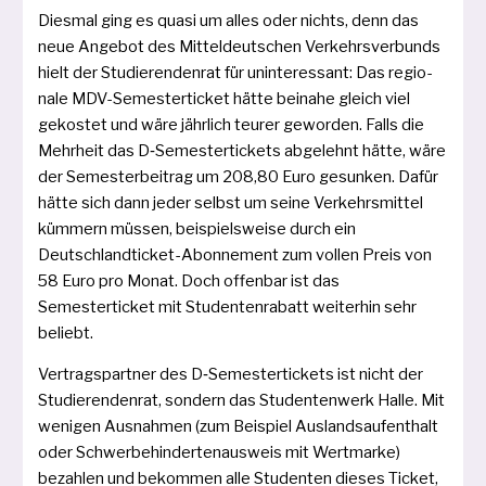
Diesmal ging es qua­si um alles oder nichts, denn das
neue Angebot des Mitteldeutschen Verkehrsverbunds
hielt der Studierendenrat für unin­ter­es­sant: Das regio­
na­le MDV-Semesterticket hät­te bei­na­he gleich viel
gekos­tet und wäre jähr­lich teu­rer gewor­den. Falls die
Mehrheit das D‑Semestertickets abge­lehnt hät­te, wäre
der Semesterbeitrag um 208,80 Euro gesun­ken. Dafür
hät­te sich dann jeder selbst um sei­ne Verkehrsmittel
küm­mern müs­sen, bei­spiels­wei­se durch ein
Deutschlandticket-Abonnement zum vol­len Preis von
58 Euro pro Monat. Doch offen­bar ist das
Semesterticket mit Studentenrabatt wei­ter­hin sehr
beliebt.
Vertragspartner des D‑Semestertickets ist nicht der
Studierendenrat, son­dern das Studentenwerk Halle. Mit
weni­gen Ausnahmen (zum Beispiel Auslandsaufenthalt
oder Schwerbehindertenausweis mit Wertmarke)
bezah­len und bekom­men alle Studenten die­ses Ticket,