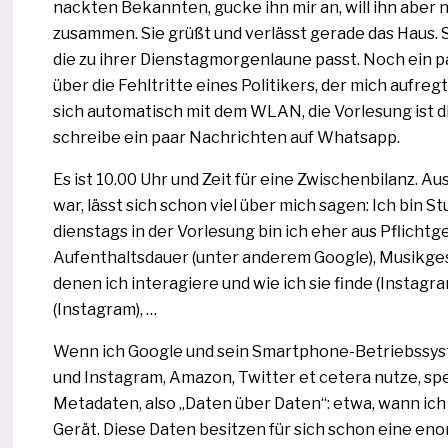
nack­ten Bekannten, gucke ihn mir an, will ihn aber 
zusam­men. Sie grüßt und ver­lässt gera­de das Haus.
die zu ihrer Dienstagmorgenlaune passt. Noch ein p
über die Fehltritte eines Politikers, der mich auf­reg
sich auto­ma­tisch mit dem WLAN, die Vorlesung ist di
schrei­be ein paar Nachrichten auf Whatsapp.
Es ist 10.00 Uhr und Zeit für eine Zwischenbilanz. A
war, lässt sich schon viel über mich sagen: Ich bi
diens­tags in der Vorlesung bin ich eher aus Pflich
Aufenthaltsdauer (unter ande­rem Google), Musikge
denen ich inter­agie­re und wie ich sie fin­de (Instagra
(Instagram), …
Wenn ich Google und sein Smartphone-Betriebssyst
und Instagram, Amazon, Twitter et cete­ra nut­ze, sp
Metadaten, also „Daten über Daten“: etwa, wann ich
Gerät. Diese Daten besit­zen für sich schon eine enor­