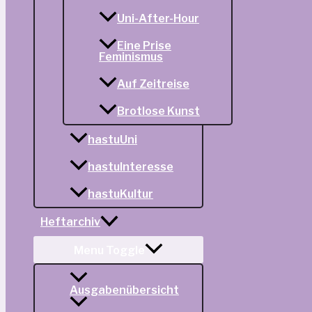
Uni-After-Hour
Eine Prise
Feminismus
Auf Zeitreise
Brotlose Kunst
hastuUni
hastuInteresse
hastuKultur
Heftarchiv
Menu Toggle
Ausgabenübersicht