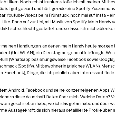
nicht liken. Noch schlaf­trun­ken sto­ße ich mit mei­ner Mitb
 Sie ist gut gelaunt und hört gera­de eine Spotify-Zusammens
aar Youtube-Videos beim Frühstück, noch mal auf Insta – ei
t. Like. Dann auf zur Uni, mit Musik von Spotify. Mein Handy ve
dak­tisch schlecht gestal­tet, und so las­se ich mich ablen­ke
us mei­nen Handlungen, an denen mein Handy heu­te mor­gen b
n Student (Uni-WLAN), ein Dienstagmorgenmuffel (Google-Wec
tgefühl (Whatsapp bezie­hungs­wei­se Facebook sowie Google)
schmack (Spotify), Mitbewohnerin (glei­ches WLAN), Mensc
m, Facebook), Dinge, die ich pein­lich, aber inter­es­sant fin­de
em Android, Facebook und sei­ne kon­zern­ei­ge­nen Apps 
ei­chern die­se dau­er­haft Daten über mich. Welche Daten? V
 wem geschrie­ben habe, wo ich das getan habe und über we
me Aussagekraft, da sich hier­aus detail­lier­te Profile über