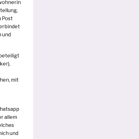
ewohnerin
tellung,
n Post
r­bin­det
n und
etei­ligt
ker),
,
hen, mit
Whatsapp
or allem
l­ches
 mich und