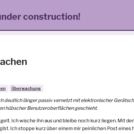
under construction!
machen
ten
Überwachung
 deut­lich län­ger pas­siv ver­netzt mit elek­tro­ni­scher Gerätsc
ngen hüb­scher Benutzeroberflächen geschieht.
lt. Ich wische ihn aus und blei­be noch kurz lie­gen. Mit d
bt. Ich stop­pe kurz über einem mir pein­li­chen Post eines 