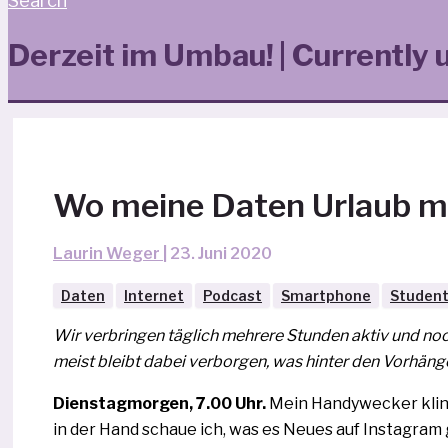
Search
Derzeit im Umbau! | Currently 
Wo meine Daten Urlaub 
Laurin Weger
|
23. Juni 2020
Daten
Internet
Podcast
Smartphone
Studen
Wir ver­brin­gen täg­lich meh­re­re Stunden aktiv und noch
meist bleibt dabei ver­bor­gen, was hin­ter den Vorhä
Dienstagmorgen, 7.00 Uhr.
Mein Handywecker klin­ge
in der Hand schaue ich, was es Neues auf Instagram gi