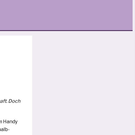
haft. Doch
em Handy
halb­