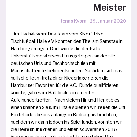
Meister
Jonas Kyora
|
29. Januar 2020
…im Tischkickern! Das Team vom Kixx n’ Trixx
Tischfußball Halle e.V. konn­ten den Titel am Samstag in
Hamburg errin­gen. Dort wur­de die deut­sche
Universitätsmeisterschaft aus­ge­tra­gen, an der alle
deut­schen Unis und Fachhochschulen mit
Mannschaften teil­neh­men konn­ten. Nachdem sich das
hal­li­sche Team trotz einer Niederlage gegen die
Hamburger Favoriten für die K.O.-Runde qua­li­fi­zie­ren
konn­te, gab es im Halbfinale ein erneu­tes
Aufeinandertreffen. “Nach vie­lem Hin und Her gab es
einen knap­pen Sieg. Im Finale spiel­ten wir gegen die Uni
Buxtehude, die uns anfangs in Bedrängnis brach­ten,
nach­dem wir dann jedoch ins Spiel fan­den, konn­ten wir
die Begegnung dre­hen und einen sou­ve­rä­nen 20:16-
Sieg ver­zeich­nen”, reka­pi­tu­liert Teammitglied Max