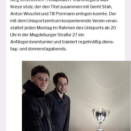
Kreye stolz, der den Titel zusam­men mit Gerrit Stah,
Anton Woschni und Till Porrmann errin­gen konn­te. Der
mit dem Unisportzentrum koope­rie­ren­de Verein ver­an­
stal­tet jeden Montag im Rahmen des Unisports ab 20
Uhr in der Magdeburger Straße 27 ein
Anfänger:innenturnier und trai­niert regel­mä­ßig diens­
tag- und donnerstagabends.