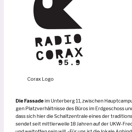
Corax Logo
Die Fassade
im Unterberg 11, zwi­schen Hauptcampus 
gen Platzverhältnisse des Büros im Erdgeschoss und i
dass sich hier die Schaltzentrale eines der tra­di­ti­o
sen­det seit mitt­ler­wei­le 18 Jahren auf der UKW-F
und welt­of­fen sein will. »Für uns ist die loka­le An