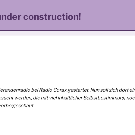
under construction!
erendenradio bei Radio Corax gestar­tet. Nun soll sich dort ein
ucht wer­den, die mit viel inhalt­li­cher Selbstbestimmung no
 vorbeigeschaut.