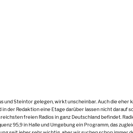
und Steintor gele­gen, wirkt unschein­bar. Auch die eher ku
n der Redaktion eine Etage dar­über las­sen nicht dar­auf sc
ns­reichs­ten frei­en Radios in ganz Deutschland befin­det. Rad
requenz 95,9 in Halle und Umgebung ein Programm, das zuglei
bindung seit jeher sehr wich­tig, aber wir suchen schon immer 