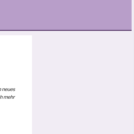
 neu­es
ch mehr