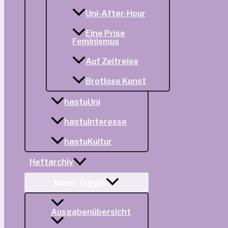
Uni-After-Hour
Eine Prise
Feminismus
Auf Zeitreise
Brotlose Kunst
hastuUni
hastuInteresse
hastuKultur
Heftarchiv
Menu Toggle
Ausgabenübersicht