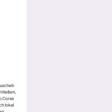
sche­li­
hlie­ßen,
io Corax
ch lokal
den