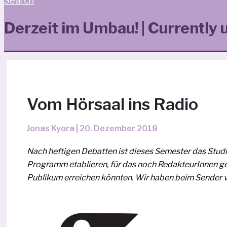
Search
Derzeit im Umbau! | Currently 
Vom Hörsaal ins Radio
Jonas Kyora
|
20. Dezember 2018
Nach hef­ti­gen Debatten ist die­ses Semester das Studi
Programm eta­blie­ren, für das noch RedakteurInnen ges
Publikum errei­chen könn­ten. Wir haben beim Sender