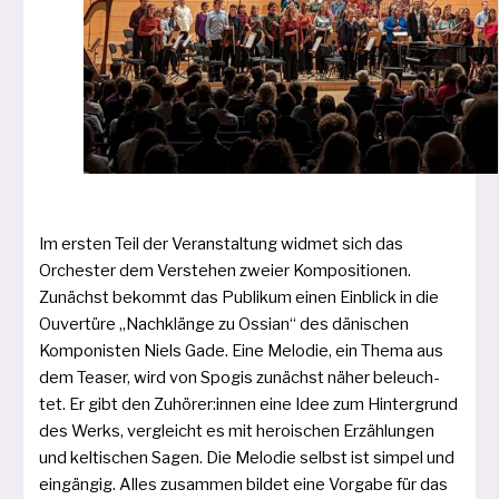
Im ers­ten Teil der Veranstaltung wid­met sich das
Orchester dem Verstehen zwei­er Kompositionen.
Zunächst bekommt das Publikum einen Einblick in die
Ouvertüre „Nachklänge zu Ossian“ des däni­schen
Komponisten Niels Gade. Eine Melodie, ein Thema aus
dem Teaser, wird von Spogis zunächst näher beleuch­
tet. Er gibt den Zuhörer:innen eine Idee zum Hintergrund
des Werks, ver­gleicht es mit heroi­schen Erzählungen
und kel­ti­schen Sagen. Die Melodie selbst ist sim­pel und
ein­gän­gig. Alles zusam­men bil­det eine Vorgabe für das