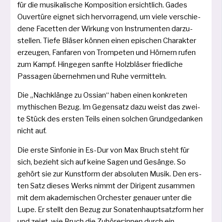
für die musi­ka­li­sche Komposition ersicht­lich. Gades
Ouvertüre eig­net sich her­vor­ra­gend, um vie­le ver­schie­
de­ne Facetten der Wirkung von Instrumenten dar­zu­
stel­len. Tiefe Bläser kön­nen einen epi­schen Charakter
erzeu­gen, Fanfaren von Trompeten und Hörnern rufen
zum Kampf. Hingegen sanf­te Holzbläser fried­li­che
Passagen über­neh­men und Ruhe vermitteln.
Die „Nachklänge zu Ossian“ haben einen kon­kre­ten
mythi­schen Bezug. Im Gegensatz dazu weist das zwei­
te Stück des ers­ten Teils einen sol­chen Grundgedanken
nicht auf.
Die ers­te Sinfonie in Es-Dur von Max Bruch steht für
sich, bezieht sich auf kei­ne Sagen und Gesänge. So
gehört sie zur Kunstform der abso­lu­ten Musik. Den ers­
ten Satz die­ses Werks nimmt der Dirigent zusam­men
mit dem aka­de­mi­schen Orchester genau­er unter die
Lupe. Er stellt den Bezug zur Sonatenhauptsatzform her
und zeigt, wie Bruch die Zuhörer:innen durch ein