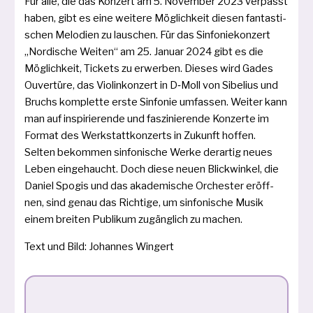
Für alle, die das Konzert am 5. November 2023 ver­passt
haben, gibt es eine wei­te­re Möglichkeit die­sen fan­tas­ti­
schen Melodien zu lau­schen. Für das Sinfoniekonzert
„Nordische Weiten“ am 25. Januar 2024 gibt es die
Möglichkeit, Tickets zu erwer­ben. Dieses wird Gades
Ouvertüre, das Violinkonzert in D‑Moll von Sibelius und
Bruchs kom­plet­te ers­te Sinfonie umfas­sen. Weiter kann
man auf inspi­rie­ren­de und fas­zi­nie­ren­de Konzerte im
Format des Werkstattkonzerts in Zukunft hof­fen.
Selten bekom­men sin­fo­ni­sche Werke der­ar­tig neu­es
Leben ein­ge­haucht. Doch die­se neu­en Blickwinkel, die
Daniel Spogis und das aka­de­mi­sche Orchester eröff­
nen, sind genau das Richtige, um sin­fo­ni­sche Musik
einem brei­ten Publikum zugäng­lich zu machen.
Text und Bild: Johannes Wingert