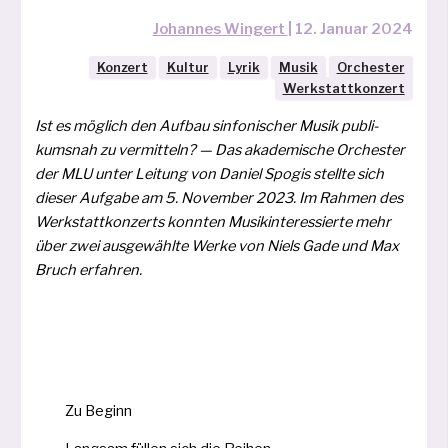
Johannes Wingert
|
12. Januar 2024
Konzert
Kultur
Lyrik
Musik
Orchester
Werkstattkonzert
Ist es mög­lich den Aufbau sin­fo­ni­scher Musik publi­
kums­nah zu ver­mit­teln? — Das aka­de­mi­sche Orchester
der MLU unter Leitung von Daniel Spogis stell­te sich
die­ser Aufgabe am 5. November 2023. Im Rahmen des
Werkstattkonzerts konn­ten Musikinteressierte mehr
über zwei aus­ge­wähl­te Werke von Niels Gade und Max
Bruch erfahren.
Zu Beginn