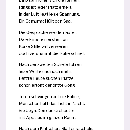
Langsam fül­len sich die Reihen.
Rings ist jeder Platz erhellt.
In der Luft liegt lei­se Spannung.
Ein Gemurmel füllt den Saal.
Die Gespräche wer­den lau­ter.
Da erklingt ein ers­ter Ton.
Kurze Stille will ver­wei­len,
doch ver­stummt die Ruhe schnell.
Nach der zwei­ten Schelle fol­gen
lei­se Worte und noch mehr.
Letzte Leute suchen Plätze,
schon ertönt der drit­te Gong.
Türen schwin­gen auf die Bühne,
Menschen hüllt das Licht in Nacht.
Sie begrü­ßen das Orchester
mit Applaus im gan­zen Raum.
Nach dem Klatschen, Blätter rascheln.