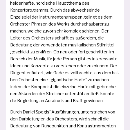
hel­den­haf­te, nor­di­sche Hauptthema des
Konzertprogramms. Durch das abwech­seln­de
Einzelspiel der Instrumentengruppen gelingt es dem
Orchester Phrasen des Werks durch­schau­ba­rer zu
machen, wel­che zuvor sehr kom­plex schie­nen. Der
Leiter des Orchesters schafft es außer­dem, die
Bedeutung der ver­wen­de­ten musi­ka­li­schen Stilmittel
geschickt zu erklä­ren. Ob neu oder fort­ge­schrit­ten im
Bereich der Musik, für jede Person gibt es inter­es­san­te
Ideen und Konzepte zu ver­ste­hen oder zu erin­nern. Der
Dirigent erläu­tert, wie Gade es voll­brach­te, aus dem hal­
ben Orchester eine „gigan­ti­sche Harfe“ zu machen.
Indem der Komponist die ein­zel­ne Harfe mit gebro­che­
nen Akkorden der Streicher unter­stüt­zen ließ, konn­te
die Begleitung an Ausdruck und Kraft gewinnen.
Durch Daniel Spogis´ Ausführungen, unter­stri­chen von
den Darbietungen des Orchesters, wird schnell die
Bedeutung von Ruhepunkten und Kontrastmomenten