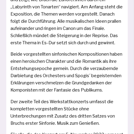
„Labyrinth von Tonarten“ navi­giert. Am Anfang steht die
Exposition, die Themen wer­den vor­ge­stellt. Danach
folgt die Durchführung. Alle musi­ka­li­schen Ideen pral­len
auf­ein­an­der und rin­gen im Canon um das Finale.
Schließlich mün­det die Steigerung in der Reprise. Das
ers­te Thema in Es-Dur setzt sich durch und gewinnt.
Beide vor­ge­stell­ten sin­fo­ni­schen Kompositionen haben
einen heroi­schen Charakter und die Romantik als ihre
Entstehungsepoche gemein. Durch die ver­zau­bern­de
Darbietung des Orchesters und Spogis´ begeis­tern­den
Erklärungen ver­schmel­zen die Grundgedanken der
Komponisten mit der Fantasie des Publikums.
Der zwei­te Teil des Werkstattkonzerts umfasst die
kom­plet­ten vor­ge­stell­ten Stücke ohne
Unterbrechungen mit Zusatz des drit­ten Satzes von
Bruchs ers­ter Sinfonie. Musik zum Genießen.