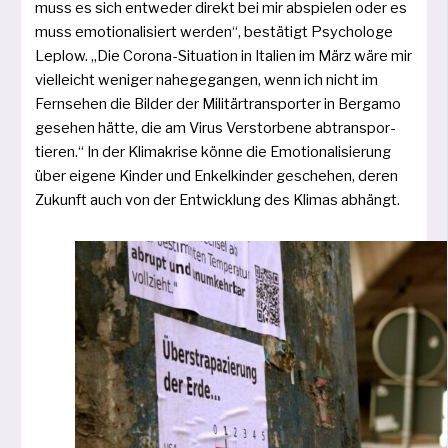
muss es sich ent­we­der direkt bei mir abspie­len oder es
muss emo­tio­na­li­siert wer­den“, bestä­tigt Psychologe
Leplow. „Die Corona-Situation in Italien im März wäre mir
viel­leicht weni­ger nahe­ge­gan­gen, wenn ich nicht im
Fernsehen die Bilder der Militärtransporter in Bergamo
gese­hen hät­te, die am Virus Verstorbene abtrans­por­
tie­ren.“ In der Klimakrise kön­ne die Emotionalisierung
über eige­ne Kinder und Enkelkinder gesche­hen, deren
Zukunft auch von der Entwicklung des Klimas abhängt.