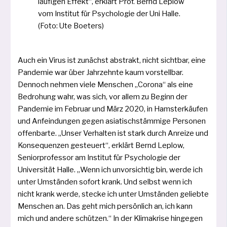
läu­fi­gen Effekt“, erklärt Prof. Bernd Leplow
vom Institut für Psychologie der Uni Halle.
(Foto: Ute Boeters)
Auch ein Virus ist zunächst abs­trakt, nicht sicht­bar, eine
Pandemie war über Jahrzehnte kaum vor­stell­bar.
Dennoch neh­men vie­le Menschen „Corona“ als eine
Bedrohung wahr, was sich, vor allem zu Beginn der
Pandemie im Februar und März 2020, in Hamsterkäufen
und Anfeindungen gegen asia­tisch­stäm­mi­ge Personen
offen­bar­te. „Unser Verhalten ist stark durch Anreize und
Konsequenzen gesteu­ert“, erklärt Bernd Leplow,
Senior­professor am Institut für Psychologie der
Universität Halle. „Wenn ich unvor­sich­tig bin, wer­de ich
unter Umständen sofort krank. Und selbst wenn ich
nicht krank wer­de, ste­cke ich unter Umständen gelieb­te
Menschen an. Das geht mich per­sön­lich an, ich kann
mich und ande­re schüt­zen.“ In der Klimakrise hin­ge­gen