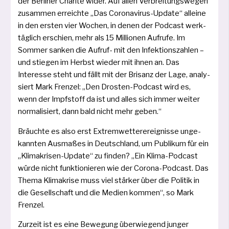
der Berliner Charité wider. Auf allen Verbreitungswegen
zusam­men erreich­te „Das Corona­virus-Update“ allei­ne
in den ers­ten vier Wochen, in denen der Podcast werk­
täg­lich erschien, mehr als 15 Millionen Aufrufe. Im
Sommer san­ken die Aufruf- mit den Infektionszahlen –
und stie­gen im Herbst wie­der mit ihnen an. Das
Interesse steht und fällt mit der Brisanz der Lage, ana­ly­
siert Mark Frenzel: „Den Drosten-Podcast wird es,
wenn der Impfstoff da ist und alles sich immer wei­ter
nor­ma­li­siert, dann bald nicht mehr geben.“
Bräuchte es also erst Extremwetterereignisse unge­
kann­ten Ausmaßes in Deutschland, um Publikum für ein
„Klimakrisen-Update“ zu fin­den? „Ein Klima-Podcast
wür­de nicht funk­tio­nie­ren wie der Corona-Podcast. Das
Thema Klimakrise muss viel stär­ker über die Politik in
die Gesellschaft und die Medien kom­men“, so Mark
Frenzel.
Zurzeit ist es eine Bewegung über­wie­gend jun­ger