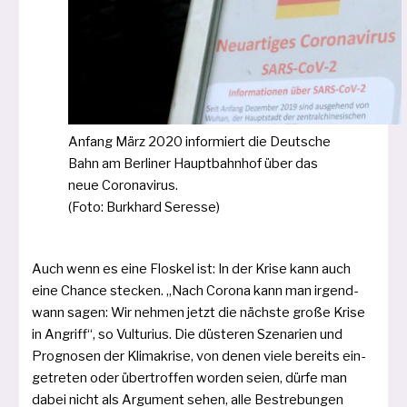
Anfang März 2020 infor­miert die Deutsche
Bahn am Berliner Hauptbahnhof über das
neue Coronavirus.
(Foto: Burkhard Seresse)
Auch wenn es eine Floskel ist: In der Krise kann auch
eine Chance ste­cken. „Nach Corona kann man irgend­
wann sagen: Wir neh­men jetzt die nächs­te gro­ße Krise
in Angriff“, so Vulturius. Die düs­te­ren Szenarien und
Prognosen der Klimakrise, von denen vie­le bereits ein­
ge­tre­ten oder über­trof­fen wor­den sei­en, dür­fe man
dabei nicht als Argument sehen, alle Bestrebungen