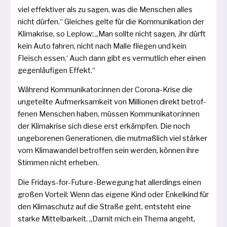
viel effek­ti­ver als zu sagen, was die Menschen alles
nicht dür­fen.“ Gleiches gel­te für die Kommunikation der
Klimakrise, so Leplow: „Man soll­te nicht sagen, ‚ihr dürft
kein Auto fah­ren, nicht nach Malle flie­gen und kein
Fleisch essen.‘ Auch dann gibt es ver­mut­lich eher einen
gegen­läu­fi­gen Effekt.“
Während Kommunikator:innen der Corona-Krise die
unge­teil­te Aufmerksamkeit von Millionen direkt betrof­
fe­nen Menschen haben, müs­sen Kommunikator:innen
der Klimakrise sich die­se erst erkämp­fen. Die noch
unge­bo­re­nen Generationen, die mut­maß­lich viel stär­ker
vom Klimawandel betrof­fen sein wer­den, kön­nen ihre
Stimmen nicht erheben.
Die Fridays-for-Future-Bewegung hat aller­dings einen
gro­ßen Vorteil: Wenn das eige­ne Kind oder Enkelkind für
den Klimaschutz auf die Straße geht, ent­steht eine
star­ke Mittelbarkeit. „Damit mich ein Thema angeht,