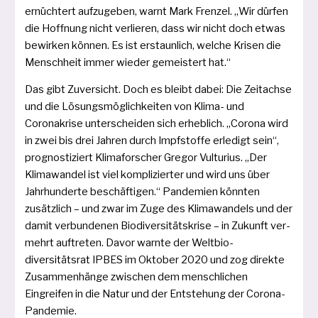
ernüch­tert auf­zu­ge­ben, warnt Mark Frenzel. „Wir dür­fen
die Hoffnung nicht ver­lie­ren, dass wir nicht doch etwas
bewir­ken kön­nen. Es ist erstaun­lich, wel­che Krisen die
Menschheit immer wie­der gemeis­tert hat.“
Das gibt Zuversicht. Doch es bleibt dabei: Die Zeitachse
und die Lösungsmöglichkeiten von Klima- und
Coronakrise unter­schei­den sich erheb­lich. „Corona wird
in zwei bis drei Jahren durch Impfstoffe erle­digt sein“,
pro­gnos­ti­ziert Klimaforscher Gregor Vulturius. „Der
Klimawandel ist viel kom­pli­zier­ter und wird uns über
Jahrhunderte beschäf­ti­gen.“ Pandemien könn­ten
zusätz­lich – und zwar im Zuge des Klimawandels und der
damit ver­bun­de­nen Biodiversitätskrise – in Zukunft ver­
mehrt auf­tre­ten. Davor warn­te der Welt­bio­
diversitätsrat IPBES im Oktober 2020 und zog direk­te
Zusammenhänge zwi­schen dem mensch­li­chen
Eingreifen in die Natur und der Entstehung der Corona-
Pandemie.