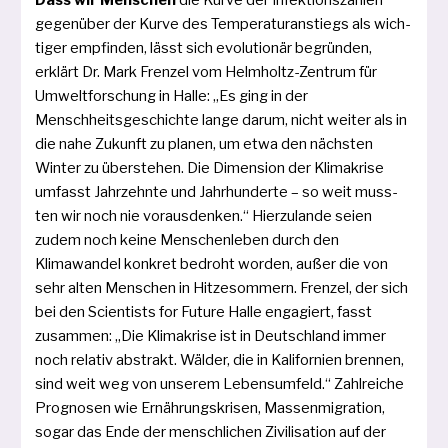
gegen­über der Kurve des Temperaturanstiegs als wich­
ti­ger emp­fin­den, lässt sich evo­lu­tio­när begrün­den,
erklärt Dr. Mark Frenzel vom Helmholtz-Zentrum für
Umweltforschung in Halle: „Es ging in der
Menschheitsgeschichte lan­ge dar­um, nicht wei­ter als in
die nahe Zukunft zu pla­nen, um etwa den nächs­ten
Winter zu über­ste­hen. Die Dimension der Klimakrise
umfasst Jahrzehnte und Jahrhunderte – so weit muss­
ten wir noch nie vor­aus­den­ken.“ Hierzulande sei­en
zudem noch kei­ne Menschenleben durch den
Klimawandel kon­kret bedroht wor­den, außer die von
sehr alten Menschen in Hitzesommern. Frenzel, der sich
bei den Scientists for Future Halle enga­giert, fasst
zusam­men: „Die Klimakrise ist in Deutschland immer
noch rela­tiv abs­trakt. Wälder, die in Kalifornien bren­nen,
sind weit weg von unse­rem Lebens­umfeld.“ Zahlreiche
Prognosen wie Ernährungskrisen, Massenmigration,
sogar das Ende der mensch­li­chen Zivilisation auf der