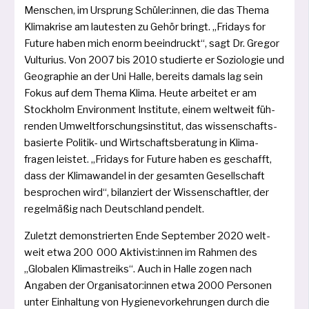
Menschen, im Ursprung Schüler:innen, die das Thema
Klimakrise am lau­tes­ten zu Gehör bringt. „Fridays for
Future haben mich enorm beein­druckt“, sagt Dr. Gregor
Vulturius. Von 2007 bis 2010 stu­dier­te er Soziologie und
Geographie an der Uni Halle, bereits damals lag sein
Fokus auf dem Thema Klima. Heute arbei­tet er am
Stockholm Environment Institute, einem welt­weit füh­
ren­den Umweltforschungsinstitut, das wis­sen­schafts­
ba­sier­te Politik- und Wirtschaftsberatung in Klima­
fragen leis­tet. „Fridays for Future haben es geschafft,
dass der Klimawandel in der gesam­ten Gesellschaft
bespro­chen wird“, bilan­ziert der Wissenschaftler, der
regel­mä­ßig nach Deutschland pendelt.
Zuletzt demons­trier­ten Ende September 2020 welt­
weit etwa 200 000 Aktivist:innen im Rahmen des
„Globalen Klimastreiks“. Auch in Halle zogen nach
Angaben der Organisator:innen etwa 2000 Personen
unter Einhaltung von Hygienevorkehrungen durch die