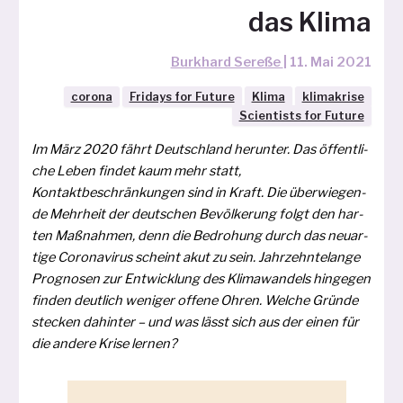
das Klima
Burkhard Sereße
|
11. Mai 2021
corona
Fridays for Future
Klima
klimakrise
Scientists for Future
Im März 2020 fährt Deutschland her­un­ter. Das öffent­li­
che Leben fin­det kaum mehr statt,
Kontaktbeschränkungen sind in Kraft. Die über­wie­gen­
de Mehrheit der deut­schen Bevölkerung folgt den har­
ten Maßnahmen, denn die Bedrohung durch das neu­ar­
ti­ge Coronavirus scheint akut zu sein. Jahrzehntelange
Prognosen zur Entwicklung des Klimawandels hin­ge­gen
fin­den deut­lich weni­ger offe­ne Ohren. Welche Gründe
ste­cken dahin­ter – und was lässt sich aus der einen für
die ande­re Krise lernen?