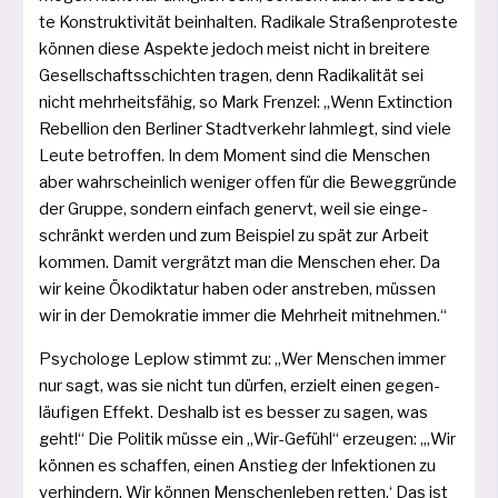
te Konstruktivität beinhal­ten. Radikale Straßenproteste
kön­nen die­se Aspekte jedoch meist nicht in brei­te­re
Gesellschaftsschichten tra­gen, denn Radikalität sei
nicht mehr­heits­fä­hig, so Mark Frenzel: „Wenn Extinction
Rebellion den Berliner Stadt­verkehr lahm­legt, sind vie­le
Leute betrof­fen. In dem Moment sind die Menschen
aber wahr­schein­lich weni­ger offen für die Beweggründe
der Gruppe, son­dern ein­fach genervt, weil sie ein­ge­
schränkt wer­den und zum Beispiel zu spät zur Arbeit
kom­men. Damit ver­grätzt man die Menschen eher. Da
wir kei­ne Ökodiktatur haben oder anstre­ben, müs­sen
wir in der Demokratie immer die Mehrheit mitnehmen.“
Psychologe Leplow stimmt zu: „Wer Menschen immer
nur sagt, was sie nicht tun dür­fen, erzielt einen gegen­
läu­fi­gen Effekt. Deshalb ist es bes­ser zu sagen, was
geht!“ Die Politik müs­se ein „Wir-Gefühl“ erzeu­gen: „‚Wir
kön­nen es schaf­fen, einen Anstieg der Infektionen zu
ver­hin­dern. Wir kön­nen Menschen­leben ret­ten.‘ Das ist