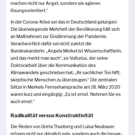
machen nicht nur Angst, son­dern sie agie­ren
lösungsorientiert.“
In der Corona-Krise sei das in Deutschland gelun­gen:
Die über­wie­gen­de Mehrheit der Bevölkerung hält sich
an Maßnahmen zur Eindämmung der Pandemie.
Verantwortlich dafür sei nicht zuletzt die
Bundeskanzlerin: „Angela Merkel ist Wissenschaftlerin,
und das merkt man auch“, so Vulturius, der sei­ne
Doktorarbeit über die Kommunikation des
Klimawandels geschrie­ben hat. „Ihr sach­li­cher Ton hilft,
skep­ti­sche Menschen zu über­zeu­gen.“ Die zen­tra­len
Sätze in Merkels Fernsehansprache am 18. März 2020
waren kurz und ein­gän­gig: „Es ist ernst. Nehmen Sie es
auch ernst.“
Radikalität versus Konstruktivität
Die Reden von Greta Thunberg und Luisa Neubauer
mögen nicht nur dring­lich sein, son­dern auch die besag­