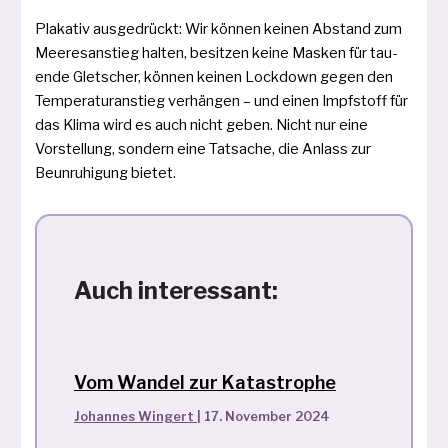
Plakativ aus­ge­drückt: Wir kön­nen kei­nen Abstand zum
Meeresanstieg hal­ten, besit­zen kei­ne Masken für tau­
en­de Gletscher, kön­nen kei­nen Lockdown gegen den
Temperaturanstieg ver­hän­gen – und einen Impfstoff für
das Klima wird es auch nicht geben. Nicht nur eine
Vorstellung, son­dern eine Tatsache, die Anlass zur
Beunruhigung bietet.
Auch interessant:
Vom Wandel zur Katastrophe
Johannes Wingert
|
17. November 2024