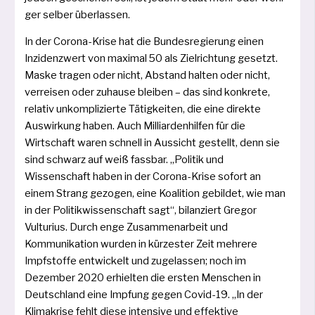
ger sel­ber überlassen.
In der Corona-Krise hat die Bundesregierung einen
Inzidenzwert von maxi­mal 50 als Zielrichtung gesetzt.
Maske tra­gen oder nicht, Abstand hal­ten oder nicht,
ver­rei­sen oder zuhau­se blei­ben – das sind kon­kre­te,
rela­tiv unkom­pli­zier­te Tätigkeiten, die eine direk­te
Auswirkung haben. Auch Milliardenhilfen für die
Wirtschaft waren schnell in Aussicht gestellt, denn sie
sind schwarz auf weiß fass­bar. „Politik und
Wissenschaft haben in der Corona-Krise sofort an
einem Strang gezo­gen, eine Koalition gebil­det, wie man
in der Politikwissenschaft sagt“, bilan­ziert Gregor
Vulturius. Durch enge Zusammenarbeit und
Kommunikation wur­den in kür­zes­ter Zeit meh­re­re
Impfstoffe ent­wi­ckelt und zuge­las­sen; noch im
Dezember 2020 erhiel­ten die ers­ten Menschen in
Deutschland eine Impfung gegen Covid-19. „In der
Klimakrise fehlt die­se inten­si­ve und effek­ti­ve