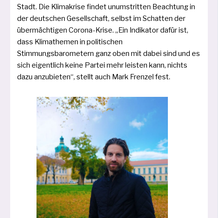
Stadt. Die Klimakrise fin­det unum­strit­ten Beachtung in
der deut­schen Gesellschaft, selbst im Schatten der
über­mäch­ti­gen Corona-Krise. „Ein Indikator dafür ist,
dass Klimathemen in poli­ti­schen
Stimmungsbarometern ganz oben mit dabei sind und es
sich eigent­lich kei­ne Partei mehr leis­ten kann, nichts
dazu anzu­bie­ten“, stellt auch Mark Frenzel fest.