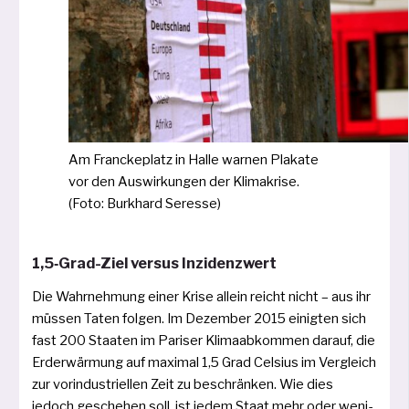
Am Franckeplatz in Halle war­nen Plakate
vor den Auswirkungen der Klimakrise.
(Foto: Burkhard Seresse)
1,5‑Grad-Ziel versus Inzidenzwert
Die Wahrnehmung einer Krise allein reicht nicht – aus ihr
müs­sen Taten fol­gen. Im Dezember 2015 einig­ten sich
fast 200 Staaten im Pariser Klimaabkommen dar­auf, die
Erderwärmung auf maxi­mal 1,5 Grad Celsius im Vergleich
zur vor­in­dus­tri­el­len Zeit zu beschrän­ken. Wie dies
jedoch gesche­hen soll, ist jedem Staat mehr oder weni­