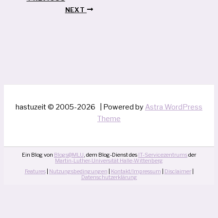
NEXT
hastuzeit © 2005-2026 | Powered by
Astra WordPress
Theme
Ein Blog von
Blogs@MLU
, dem Blog-Dienst des
IT-Servicezentrums
der
Martin-Luther-Universität Halle-Wittenberg
Features
|
Nutzungsbedingungen
|
Kontakt/Impressum
|
Disclaimer
|
Datenschutzerklärung