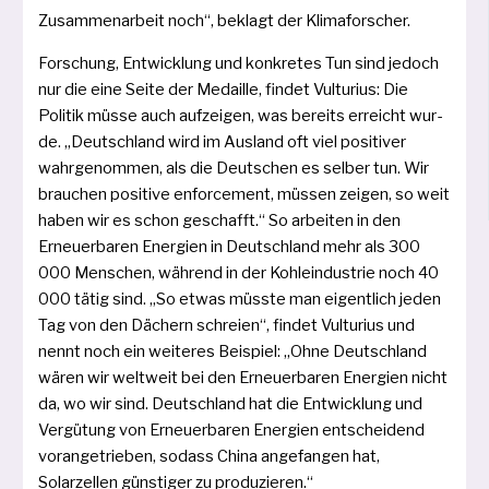
Zusammenarbeit noch“, beklagt der Klimaforscher.
Forschung, Entwicklung und kon­kre­tes Tun sind jedoch
nur die eine Seite der Medaille, fin­det Vulturius: Die
Politik müs­se auch auf­zei­gen, was bereits erreicht wur­
de. „Deutschland wird im Ausland oft viel posi­ti­ver
wahr­ge­nom­men, als die Deutschen es sel­ber tun. Wir
brau­chen posi­ti­ve enfor­ce­ment, müs­sen zei­gen, so weit
haben wir es schon geschafft.“ So arbei­ten in den
Erneuerbaren Energien in Deutschland mehr als 300
000 Menschen, wäh­rend in der Kohleindustrie noch 40
000 tätig sind. „So etwas müss­te man eigent­lich jeden
Tag von den Dächern schrei­en“, fin­det Vulturius und
nennt noch ein wei­te­res Beispiel: „Ohne Deutschland
wären wir welt­weit bei den Erneuerbaren Energien nicht
da, wo wir sind. Deutschland hat die Entwicklung und
Vergütung von Erneuerbaren Energien ent­schei­dend
vor­an­ge­trie­ben, sodass China ange­fan­gen hat,
Solarzellen güns­ti­ger zu produzieren.“