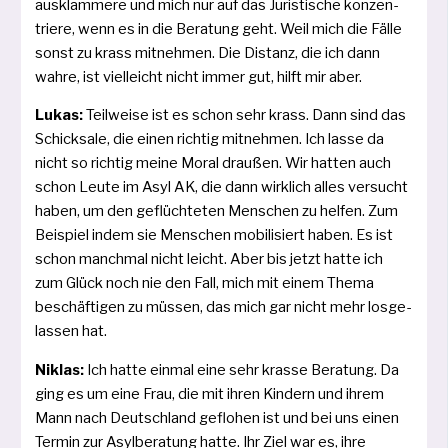
aus­klam­me­re und mich nur auf das Juristische kon­zen­
trie­re, wenn es in die Beratung geht. Weil mich die Fälle
sonst zu krass mit­neh­men. Die Distanz, die ich dann
wah­re, ist viel­leicht nicht immer gut, hilft mir aber.
Lukas:
Teilweise ist es schon sehr krass. Dann sind das
Schicksale, die einen rich­tig mit­neh­men. Ich las­se da
nicht so rich­tig mei­ne Moral drau­ßen. Wir hat­ten auch
schon Leute im Asyl AK, die dann wirk­lich alles ver­sucht
haben, um den geflüch­te­ten Menschen zu hel­fen. Zum
Beispiel indem sie Menschen mobi­li­siert haben. Es ist
schon manch­mal nicht leicht. Aber bis jetzt hat­te ich
zum Glück noch nie den Fall, mich mit einem Thema
beschäf­ti­gen zu müs­sen, das mich gar nicht mehr los­ge­
las­sen hat.
Niklas:
Ich hat­te ein­mal eine sehr kras­se Beratung. Da
ging es um eine Frau, die mit ihren Kindern und ihrem
Mann nach Deutschland geflo­hen ist und bei uns einen
Termin zur Asylberatung hat­te. Ihr Ziel war es, ihre