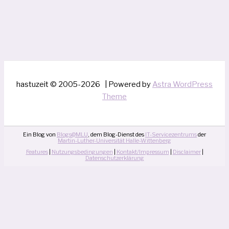
hastuzeit © 2005-2026 | Powered by
Astra WordPress
Theme
Ein Blog von
Blogs@MLU
, dem Blog-Dienst des
IT-Servicezentrums
der
Martin-Luther-Universität Halle-Wittenberg
Features
|
Nutzungsbedingungen
|
Kontakt/Impressum
|
Disclaimer
|
Datenschutzerklärung