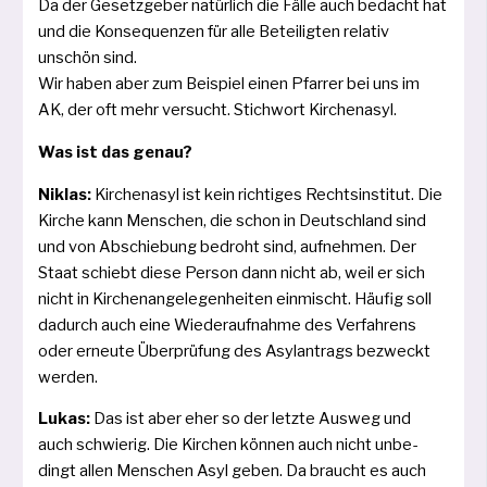
Da der Gesetzgeber natür­lich die Fälle auch bedacht hat
und die Konsequenzen für alle Beteiligten rela­tiv
unschön sind.
Wir haben aber zum Beispiel einen Pfarrer bei uns im
AK, der oft mehr ver­sucht. Stichwort Kirchenasyl.
Was ist das genau?
Niklas:
Kirchenasyl ist kein rich­ti­ges Rechtsinstitut. Die
Kirche kann Menschen, die schon in Deutschland sind
und von Abschiebung bedroht sind, auf­neh­men. Der
Staat schiebt die­se Person dann nicht ab, weil er sich
nicht in Kirchenangelegenheiten ein­mischt. Häufig soll
dadurch auch eine Wiederaufnahme des Verfahrens
oder erneu­te Überprüfung des Asylantrags bezweckt
werden.
Lukas:
Das ist aber eher so der letz­te Ausweg und
auch schwie­rig. Die Kirchen kön­nen auch nicht unbe­
dingt allen Menschen Asyl geben. Da braucht es auch