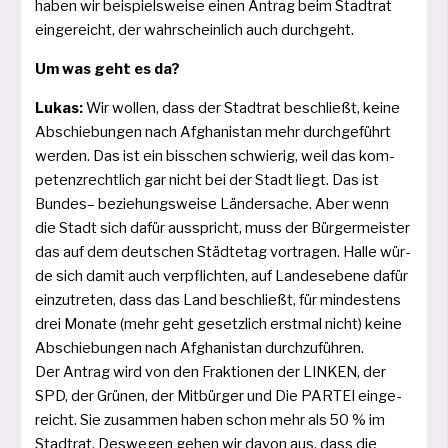
haben wir bei­spiels­wei­se einen Antrag beim Stadtrat
ein­ge­reicht, der wahr­schein­lich auch durchgeht.
Um was geht es da?
Lukas:
Wir wol­len, dass der Stadtrat beschließt, kei­ne
Abschiebungen nach Afghanistan mehr durch­ge­führt
wer­den. Das ist ein biss­chen schwie­rig, weil das kom­
pe­tenz­recht­lich gar nicht bei der Stadt liegt. Das ist
Bundes– bezie­hungs­wei­se Ländersache. Aber wenn
die Stadt sich dafür aus­spricht, muss der Bürgermeister
das auf dem deut­schen Städtetag vor­tra­gen. Halle wür­
de sich damit auch ver­pflich­ten, auf Landesebene dafür
ein­zu­tre­ten, dass das Land beschließt, für min­des­tens
drei Monate (mehr geht gesetz­lich erst­mal nicht) kei­ne
Abschiebungen nach Afghanistan durch­zu­füh­ren.
Der Antrag wird von den Fraktionen der LINKEN, der
SPD, der Grünen, der Mitbürger und Die PARTEI ein­ge­
reicht. Sie zusam­men haben schon mehr als 50 % im
Stadtrat. Deswegen gehen wir davon aus, dass die