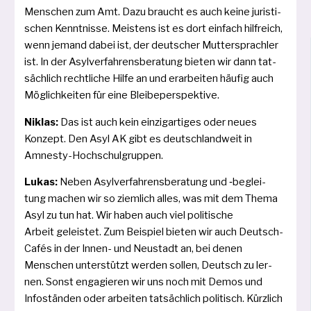
Menschen zum Amt. Dazu braucht es auch kei­ne juris­ti­
schen Kenntnisse. Meistens ist es dort ein­fach hilf­reich,
wenn jemand dabei ist, der deut­scher Muttersprachler
ist. In der Asylverfahrensberatung bie­ten wir dann tat­
säch­lich recht­li­che Hilfe an und erar­bei­ten häu­fig auch
Möglichkeiten für eine Bleibeperspektive.
Niklas:
Das ist auch kein ein­zig­ar­ti­ges oder neu­es
Konzept. Den Asyl AK gibt es deutsch­land­weit in
Amnesty-Hochschulgruppen.
Lukas:
Neben Asylverfahrensberatung und ‑beglei­
tung machen wir so ziem­lich alles, was mit dem Thema
Asyl zu tun hat. Wir haben auch viel poli­ti­sche
Arbeit geleis­tet. Zum Beispiel bie­ten wir auch Deutsch-
Cafés in der Innen- und Neustadt an, bei denen
Menschen unter­stützt wer­den sol­len, Deutsch zu ler­
nen. Sonst enga­gie­ren wir uns noch mit Demos und
Infoständen oder arbei­ten tat­säch­lich poli­tisch. Kürzlich