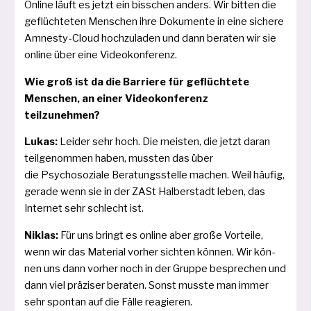
Online läuft es jetzt ein biss­chen anders. Wir bit­ten die
geflüch­te­ten Menschen ihre Dokumente in eine siche­re
Amnesty-Cloud hoch­zu­la­den und dann bera­ten wir sie
online über eine Videokonferenz.
Wie groß ist da die Barriere für geflüch­te­te
Menschen, an einer Videokonferenz
teilzunehmen?
Lukas:
Leider sehr hoch. Die meis­ten, die jetzt dar­an
teil­ge­nom­men haben, muss­ten das über
die Psychosoziale Beratungsstelle machen. Weil häu­fig,
gera­de wenn sie in der ZASt Halberstadt leben, das
Internet sehr schlecht ist.
Niklas:
Für uns bringt es online aber gro­ße Vorteile,
wenn wir das Material vor­her sich­ten kön­nen. Wir kön­
nen uns dann vor­her noch in der Gruppe bespre­chen und
dann viel prä­zi­ser bera­ten. Sonst muss­te man immer
sehr spon­tan auf die Fälle reagieren.