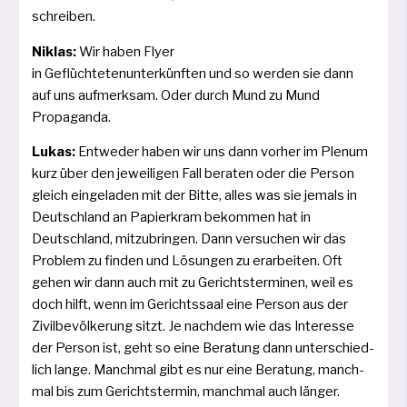
schreiben.
Niklas:
Wir haben Flyer
in Geflüchtetenunterkünften und so wer­den sie dann
auf uns auf­merk­sam. Oder durch Mund zu Mund
Propaganda.
Lukas:
Entweder haben wir uns dann vor­her im Plenum
kurz über den jewei­li­gen Fall bera­ten oder die Person
gleich ein­ge­la­den mit der Bitte, alles was sie jemals in
Deutschland an Papierkram bekom­men hat in
Deutschland, mit­zu­brin­gen. Dann ver­su­chen wir das
Problem zu fin­den und Lösungen zu erar­bei­ten. Oft
gehen wir dann auch mit zu Gerichtsterminen, weil es
doch hilft, wenn im Gerichtssaal eine Person aus der
Zivilbevölkerung sitzt. Je nach­dem wie das Interesse
der Person ist, geht so eine Beratung dann unter­schied­
lich lan­ge. Manchmal gibt es nur eine Beratung, manch­
mal bis zum Gerichtstermin, manch­mal auch län­ger.