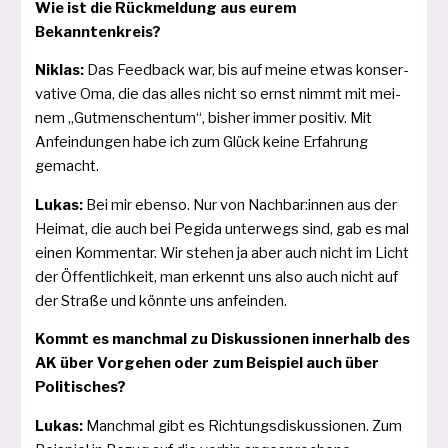
Wie ist die Rückmeldung aus eurem
Bekanntenkreis?
Niklas:
Das Feedback war, bis auf mei­ne etwas kon­ser­
va­ti­ve Oma, die das alles nicht so ernst nimmt mit mei­
nem „Gutmenschentum“, bis­her immer posi­tiv. Mit
Anfeindungen habe ich zum Glück kei­ne Erfahrung
gemacht.
Lukas:
Bei mir eben­so. Nur von Nachbar:innen aus der
Heimat, die auch bei Pegida unter­wegs sind, gab es mal
einen Kommentar. Wir ste­hen ja aber auch nicht im Licht
der Öffentlichkeit, man erkennt uns also auch nicht auf
der Straße und könn­te uns anfeinden.
Kommt es manch­mal zu Diskussionen inner­halb des
AK über Vorgehen oder zum Beispiel auch über
Politisches?
Lukas:
Manchmal gibt es Richtungsdiskussionen. Zum