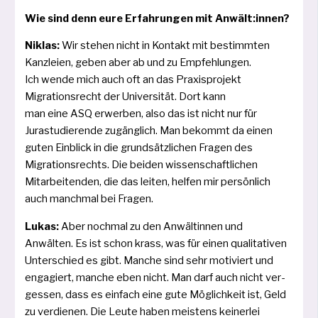
Wie sind denn eure Erfahrungen mit Anwält:innen?
Niklas:
Wir ste­hen nicht in Kontakt mit bestimm­ten
Kanzleien, geben aber ab und zu Empfehlungen.
Ich wen­de mich auch oft an das Praxisprojekt
Migrationsrecht der Universität. Dort kann
man eine ASQ erwer­ben, also das ist nicht nur für
Jurastudierende zugäng­lich. Man bekommt da einen
guten Einblick in die grund­sätz­li­chen Fragen des
Migrationsrechts. Die bei­den wis­sen­schaft­li­chen
Mitarbeitenden, die das lei­ten, hel­fen mir per­sön­lich
auch manch­mal bei Fragen.
Lukas:
Aber noch­mal zu den Anwältinnen und
Anwälten. Es ist schon krass, was für einen qua­li­ta­ti­ven
Unterschied es gibt. Manche sind sehr moti­viert und
enga­giert, man­che eben nicht. Man darf auch nicht ver­
ges­sen, dass es ein­fach eine gute Möglichkeit ist, Geld
zu ver­die­nen. Die Leute haben meis­tens kei­ner­lei