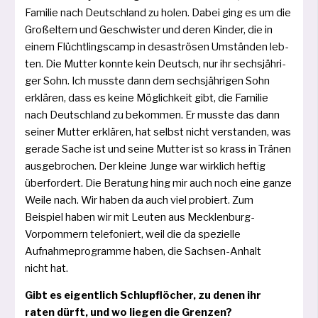
Familie nach Deutschland zu holen. Dabei ging es um die
Großeltern und Geschwister und deren Kinder, die in
einem Flüchtlingscamp in desas­trö­sen Umständen leb­
ten. Die Mutter konn­te kein Deutsch, nur ihr sechs­jäh­ri­
ger Sohn. Ich muss­te dann dem sechs­jäh­ri­gen Sohn
erklä­ren, dass es kei­ne Möglichkeit gibt, die Familie
nach Deutschland zu bekom­men. Er muss­te das dann
sei­ner Mutter erklä­ren, hat selbst nicht ver­stan­den, was
gera­de Sache ist und sei­ne Mutter ist so krass in Tränen
aus­ge­bro­chen. Der klei­ne Junge war wirk­lich hef­tig
über­for­dert. Die Beratung hing mir auch noch eine gan­ze
Weile nach. Wir haben da auch viel pro­biert. Zum
Beispiel haben wir mit Leuten aus Mecklenburg-
Vorpommern tele­fo­niert, weil die da spe­zi­el­le
Aufnahmeprogramme haben, die Sachsen-Anhalt
nicht hat.
Gibt es eigent­lich Schlupflöcher, zu denen ihr
raten dürft, und wo lie­gen die Grenzen?