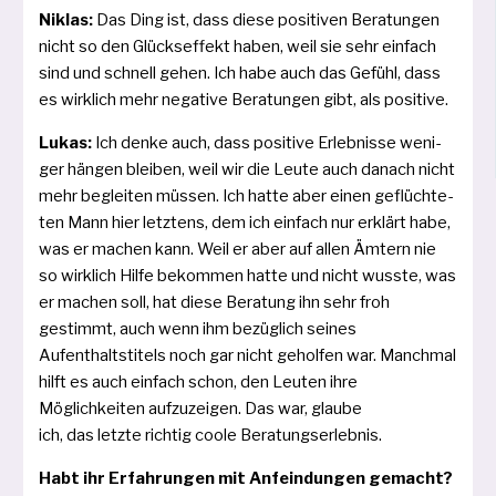
Niklas:
Das Ding ist, dass die­se posi­ti­ven Beratungen
nicht so den Glückseffekt haben, weil sie sehr ein­fach
sind und schnell gehen. Ich habe auch das Gefühl, dass
es wirk­lich mehr nega­ti­ve Beratungen gibt, als positive.
Lukas:
Ich den­ke auch, dass posi­ti­ve Erlebnisse weni­
ger hän­gen blei­ben, weil wir die Leute auch danach nicht
mehr beglei­ten müs­sen. Ich hat­te aber einen geflüch­te­
ten Mann hier letz­tens, dem ich ein­fach nur erklärt habe,
was er machen kann. Weil er aber auf allen Ämtern nie
so wirk­lich Hilfe bekom­men hat­te und nicht wuss­te, was
er machen soll, hat die­se Beratung ihn sehr froh
gestimmt, auch wenn ihm bezüg­lich sei­nes
Aufenthaltstitels noch gar nicht gehol­fen war. Manchmal
hilft es auch ein­fach schon, den Leuten ihre
Möglichkeiten auf­zu­zei­gen. Das war, glau­be
ich, das letz­te rich­tig coo­le Beratungserlebnis.
Habt ihr Erfahrungen mit Anfeindungen gemacht?