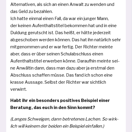
Alternativen, als sich an einen Anwalt zu wen­den und
das Geld zu bezah­len.
Ich hat­te ein­mal einen Fall, da war ein jun­ger Mann,
der kei­nen Aufenthaltstitel bekom­men hat und in eine
Duldung gerutscht ist. Das heißt, er hät­te jeder­zeit
abge­scho­ben wer­den kön­nen. Das hat ihn natür­lich sehr
mit­ge­nom­men und er war fer­tig. Der Richter mein­te
aber, dass er über sei­nen Schulabschluss einen
Aufenthaltstitel erwer­ben kön­ne. Daraufhin mein­te sei­
ne Anwältin dann, dass man dazu aber ja erst­mal den
Abschluss schaf­fen müs­se. Das fand ich schon eine
kras­se Aussage. Selbst der Richter war sicht­lich
verwirrt.
Habt ihr ein beson­ders posi­ti­ves Beispiel einer
Beratung, das euch in den Sinn kommt?
(Langes Schweigen, dann betre­te­nes Lachen. So wirk­
lich will kei­nem der bei­den ein Beispiel einfallen.)