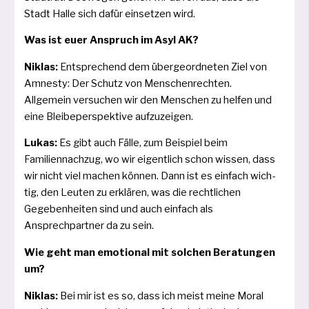
Stadt Halle sich dafür ein­set­zen wird.
Was ist euer Anspruch im Asyl AK?
Niklas:
Entsprechend dem über­ge­ord­ne­ten Ziel von
Amnesty: Der Schutz von Menschenrechten.
Allgemein ver­su­chen wir den Menschen zu hel­fen und
eine Bleibeperspektive aufzuzeigen.
Lukas:
Es gibt auch Fälle, zum Beispiel beim
Familiennachzug, wo wir eigent­lich schon wis­sen, dass
wir nicht viel machen kön­nen. Dann ist es ein­fach wich­
tig, den Leuten zu erklä­ren, was die recht­li­chen
Gegebenheiten sind und auch ein­fach als
Ansprechpartner da zu sein.
Wie geht man emo­tio­nal mit sol­chen Beratungen
um?
Niklas:
Bei mir ist es so, dass ich meist mei­ne Moral