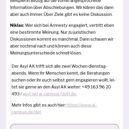
Beispiel in Bezug auf die vor­hin ange­spro­che­ne
Information über Abschiebungen. Wir klä­ren das dann
aber auch immer. Über Ziele gibt es kei­ne Diskussion.
Niklas:
Wer sich bei Amnesty enga­giert, ver­tritt eben
eine bestimm­te Meinung. Nur zu juris­ti­schen
Diskussionen kommt es manch­mal. Dann schau­en wir
aber noch­mal nach und kön­nen auch die­se
Meinungsunterschiede schnell lösen.
Der Asyl AK trifft sich alle zwei Wochen diens­tag­
abends. Wenn ihr Menschen kennt, die Beratungen
suchen oder ihr euch selbst gern enga­gie­ren wollt, lei­
tet sie ger­ne an den Asyl AK wei­ter: +49 163 96 20
493 /
asyl [at] ai-cam­pus [dot] de
.
Mehr Infos gibt es auch hier:
https://www.ai-
campus.de/de/