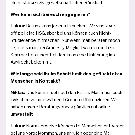
einen star­ken zivil­ge­sell­schaft­li­chen Rückhalt.
Wer kann sich bei euch engagieren?
Lukas:
Bei uns kann jeder mit­ma­chen. Wir sind zwar
offi­zi­ell eine HSG, aber bei uns kön­nen auch Nicht-
Studierende mit­ma­chen. Nur wenn man bera­ten möch­
te, muss man bei Amnesty Mitglied wer­den und ein
Seminar besu­chen, bei dem man eine Einführung ins
Asylrecht bekommt.
Wie lan­ge seid ihr im Schnitt mit den geflüch­te­ten
Menschen in Kontakt?
Niklas:
Das kommt sehr auf den Fall an. Man muss auch
zwi­schen vor und wäh­rend Corona dif­fe­ren­zie­ren. Wir
haben unse­re Beratungspraxis gänz­lich auf online
umgestellt.
Lukas:
Normalerweise kön­nen die Menschen ent­we­der
bei uns vor­bei­kom­men, uns anru­fen oder eine Mail