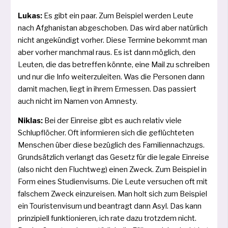
Lukas:
Es gibt ein paar. Zum Beispiel wer­den Leute
nach Afghanistan abge­scho­ben. Das wird aber natür­lich
nicht ange­kün­digt vor­her. Diese Termine bekommt man
aber vor­her manch­mal raus. Es ist dann mög­lich, den
Leuten, die das betref­fen könn­te, eine Mail zu schrei­ben
und nur die Info wei­ter­zu­lei­ten. Was die Personen dann
damit machen, liegt in ihrem Ermessen. Das pas­siert
auch nicht im Namen von Amnesty.
Niklas:
Bei der Einreise gibt es auch rela­tiv vie­le
Schlupflöcher. Oft infor­mie­ren sich die geflüch­te­ten
Menschen über die­se bezüg­lich des Familiennachzugs.
Grundsätzlich ver­langt das Gesetz für die lega­le Einreise
(also nicht den Fluchtweg) einen Zweck. Zum Beispiel in
Form eines Studienvisums. Die Leute ver­su­chen oft mit
fal­schem Zweck ein­zu­rei­sen. Man holt sich zum Beispiel
ein Touristenvisum und bean­tragt dann Asyl. Das kann
prin­zi­pi­ell funk­tio­nie­ren, ich rate dazu trotz­dem nicht.