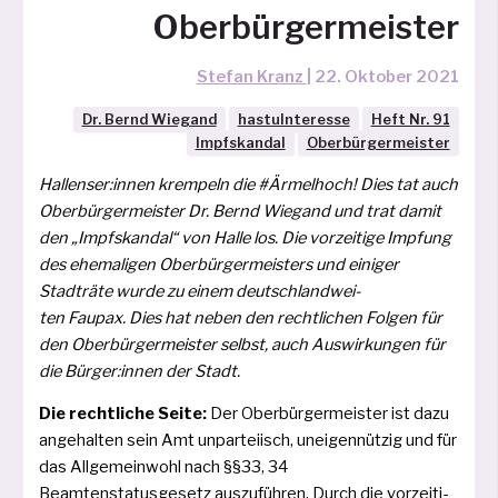
Oberbürgermeister
Stefan Kranz
|
22. Oktober 2021
Dr. Bernd Wiegand
hastuInteresse
Heft Nr. 91
Impfskandal
Oberbürgermeister
Hallenser:innen krem­peln die #Ärmelhoch! Dies tat auch
Oberbürgermeister Dr. Bernd Wiegand und trat damit
den „Impfskandal“ von Halle los. Die vor­zei­ti­ge Impfung
des ehe­ma­li­gen Oberbürgermeisters und eini­ger
Stadträte wur­de zu einem deutsch­land­wei­
ten Faupax. Dies hat neben den recht­li­chen Folgen für
den Oberbürgermeister selbst, auch Auswirkungen für
die Bürger:innen der Stadt.
Die recht­li­che Seite:
Der Oberbürgermeister ist dazu
ange­hal­ten sein Amt unpar­tei­isch, unei­gen­nüt­zig und für
das Allgemeinwohl nach §§33, 34
Beamtenstatusgesetz aus­zu­füh­ren. Durch die vor­zei­ti­