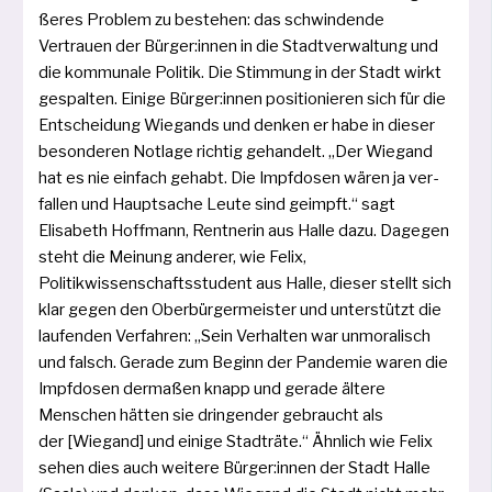
ße­res Problem zu bestehen: das schwin­den­de
Vertrauen der Bürger:innen in die Stadtverwaltung und
die kom­mu­na­le Politik. Die Stimmung in der Stadt wirkt
gespal­ten. Einige Bürger:innen posi­tio­nie­ren sich für die
Entscheidung Wiegands und den­ken er habe in die­ser
beson­de­ren Notlage rich­tig gehan­delt. „Der Wiegand
hat es nie ein­fach gehabt. Die Impfdosen wären ja ver­
fal­len und Hauptsache Leute sind geimpft.“ sagt
Elisabeth Hoffmann, Rentnerin aus Halle dazu. Dagegen
steht die Meinung ande­rer, wie Felix,
Politikwissenschaftsstudent aus Halle, die­ser stellt sich
klar gegen den Oberbürgermeister und unter­stützt die
lau­fen­den Verfahren: „Sein Verhalten war unmo­ra­lisch
und falsch. Gerade zum Beginn der Pandemie waren die
Impfdosen der­ma­ßen knapp und gera­de älte­re
Menschen hät­ten sie drin­gen­der gebraucht als
der [Wiegand] und eini­ge Stadträte.“ Ähnlich wie Felix
sehen dies auch wei­te­re Bürger:innen der Stadt Halle