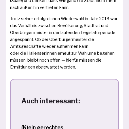
(Saale) und den­ken, dass Wiegand die Stadt nicht mehr
nach außen hin ver­tre­ten kann.
Trotz sei­ner erfolg­rei­chen Wiederwahl im Jahr 2019 war
das Verhältnis zwi­schen Bevölkerung, Stadtrat und
Oberbürgermeister in der lau­fen­den Legislaturperiode
ange­spannt. Ob der Oberbürgermeister die
Amtsgeschäfte wie­der auf­neh­men kann
oder die Hallenser:innen erneut zur Wahlurne bege­hen
müs­sen, bleibt noch offen — hier­für müs­sen die
Ermittlungen abge­war­tet werden.
Auch interessant:
(K)ein gerechtes