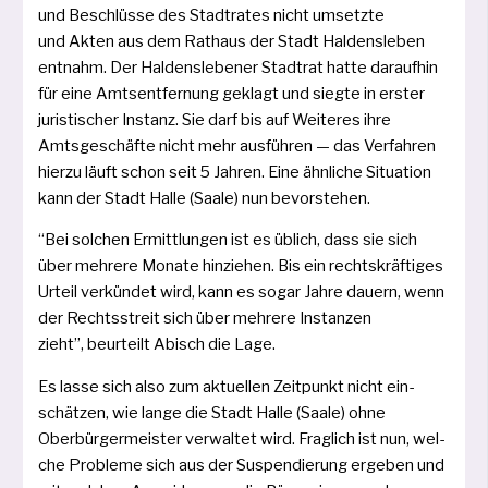
und Beschlüsse des Stadtrates nicht umsetz­te
und Akten aus dem Rathaus der Stadt Haldensleben
ent­nahm. Der Haldenslebener Stadtrat hat­te dar­auf­hin
für eine Amtsentfernung geklagt und sieg­te in ers­ter
juris­ti­scher Instanz. Sie darf bis auf Weiteres ihre
Amtsgeschäfte nicht mehr aus­füh­ren — das Verfahren
hier­zu läuft schon seit 5 Jahren. Eine ähn­li­che Situation
kann der Stadt Halle (Saale) nun bevorstehen.
“Bei sol­chen Ermittlungen ist es üblich, dass sie sich
über meh­re­re Monate hin­zie­hen. Bis ein rechts­kräf­ti­ges
Urteil ver­kün­det wird, kann es sogar Jahre dau­ern, wenn
der Rechtsstreit sich über meh­re­re Instanzen
zieht”, beur­teilt Abisch die Lage.
Es las­se sich also zum aktu­el­len Zeitpunkt nicht ein­
schät­zen, wie lan­ge die Stadt Halle (Saale) ohne
Oberbürgermeister ver­wal­tet wird. Fraglich ist nun, wel­
che Probleme sich aus der Suspendierung erge­ben und