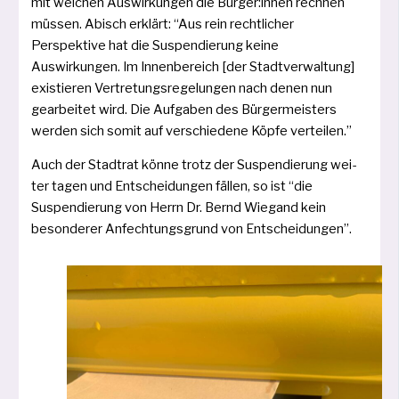
mit wel­chen Auswirkungen die Bürger:innen rech­nen
müs­sen. Abisch erklärt: “Aus rein recht­li­cher
Perspektive hat die Suspendierung kei­ne
Auswirkungen. Im Innenbereich [der Stadtverwaltung]
exis­tie­ren Vertretungsregelungen nach denen nun
gear­bei­tet wird. Die Aufgaben des Bürgermeisters
wer­den sich somit auf ver­schie­de­ne Köpfe verteilen.”
Auch der Stadtrat kön­ne trotz der Suspendierung wei­
ter tagen und Entscheidungen fäl­len, so ist “die
Suspendierung von Herrn Dr. Bernd Wiegand kein
beson­de­rer Anfechtungsgrund von Entscheidungen”.