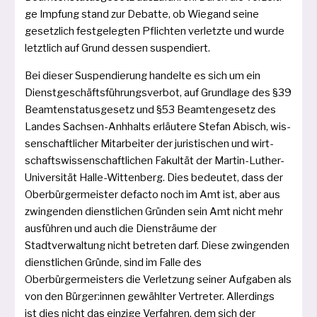
ge Impfung stand zur Debatte, ob Wiegand sei­ne
gesetz­lich fest­ge­leg­ten Pflichten ver­letz­te und wur­de
letzt­lich auf Grund des­sen suspendiert.
Bei die­ser Suspendierung han­del­te es sich um ein
Dienstgeschäftsführungsverbot, auf Grundlage des §39
Beamtenstatusgesetz und §53 Beamtengesetz des
Landes Sachsen-Anhhalts erläu­te­re Stefan Abisch, wis­
sen­schaft­li­cher Mitarbeiter der juris­ti­schen und wirt­
schafts­wis­sen­schaft­li­chen Fakultät der Martin-Luther-
Universität Halle-Wittenberg. Dies bedeu­tet, dass der
Oberbürgermeister defac­to noch im Amt ist, aber aus
zwin­gen­den dienst­li­chen Gründen sein Amt nicht mehr
aus­füh­ren und auch die Diensträume der
Stadtverwaltung nicht betre­ten darf. Diese zwin­gen­den
dienst­li­chen Gründe, sind im Falle des
Oberbürgermeisters die Verletzung sei­ner Aufgaben als
von den Bürger:innen gewähl­ter Vertreter. Allerdings
ist dies nicht das ein­zi­ge Verfahren, dem sich der