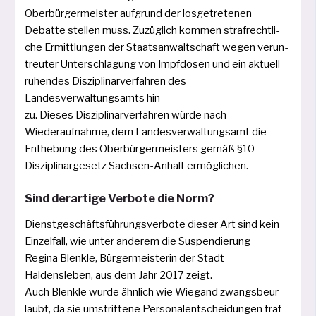
Oberbürgermeister auf­grund der los­ge­tre­te­nen
Debatte stel­len muss. Zuzüglich kom­men straf­recht­li­
che Ermittlungen der Staatsanwaltschaft wegen ver­un­
treu­ter Unterschlagung von Impfdosen und ein aktu­ell
ruhen­des Disziplinarverfahren des
Landesverwaltungsamts hin­
zu. Dieses Disziplinarverfahren wür­de nach
Wiederaufnahme, dem Landesverwaltungsamt die
Enthebung des Oberbürgermeisters gemäß §10
Disziplinargesetz Sachsen-Anhalt ermöglichen.
Sind derartige Verbote die Norm?
Dienstgeschäftsführungsverbote die­ser Art sind kein
Einzelfall, wie unter ande­rem die Suspendierung
Regina Blenkle, Bürgermeisterin der Stadt
Haldensleben, aus dem Jahr 2017 zeigt.
Auch Blenkle wur­de ähn­lich wie Wiegand zwangs­be­ur­
laubt, da sie umstrit­te­ne Personalentscheidungen traf