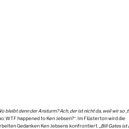
o bleibt denn der Ansturm? Ach, der ist nicht da, weil wir so ‚to
o: WTF hap­pen­ed to Ken Jebsen?“. Im Flüsterton wird die
r­bel­ten Gedanken Ken Jebsens kon­fron­tiert.
„Bill Gates ist