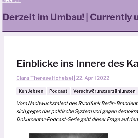
Search
Derzeit im Umbau! | Currently 
Einblicke ins Innere des 
Clara Therese Hoheisel
|
22. April 2022
Ken Jebsen
Podcast
Verschwörungserzählungen
Vom Nachwuchstalent des Rundfunk Berlin-Brandenburg
sich gegen das poli­ti­sche System und gegen demo­kra­
Dokumentar-Podcast-Serie geht die­ser Frage auf den