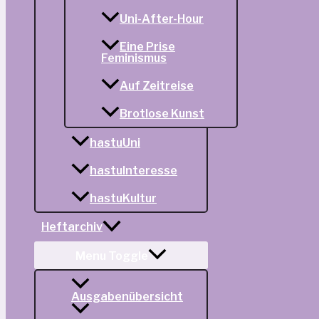
Uni-After-Hour
Eine Prise
Feminismus
Auf Zeitreise
Brotlose Kunst
hastuUni
hastuInteresse
hastuKultur
Heftarchiv
Menu Toggle
Ausgabenübersicht