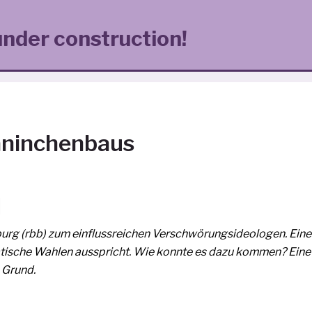
under construction!
Kaninchenbaus
 (rbb) zum ein­fluss­rei­chen Verschwörungsideologen. Eine
ti­sche Wahlen aus­spricht. Wie konn­te es dazu kom­men? Eine
 Grund.