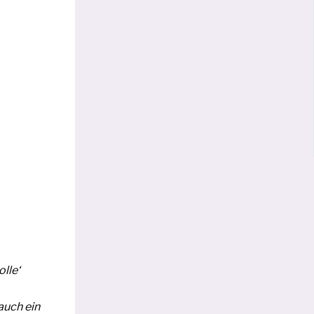
l­le‘
 auch ein