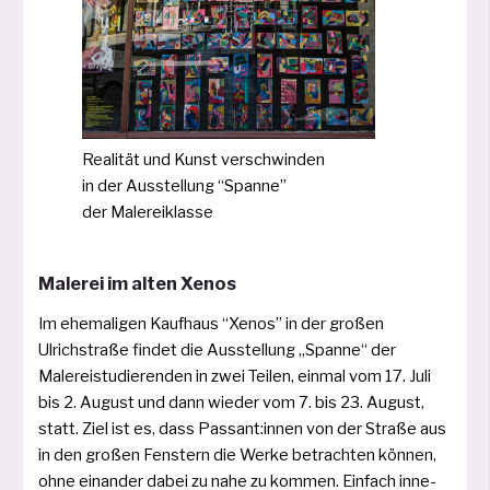
Realität und Kunst ver­schwin­den
in der Ausstellung “Spanne”
der Malereiklasse
Malerei im alten Xenos
Im ehe­ma­li­gen Kaufhaus “Xenos” in der gro­ßen
Ulrichstraße fin­det die Ausstellung „Spanne“ der
Malereistudierenden in zwei Teilen, ein­mal vom 17. Juli
bis 2. August und dann wie­der vom 7. bis 23. August,
statt. Ziel ist es, dass Passant:innen von der Straße aus
in den gro­ßen Fenstern die Werke betrach­ten kön­nen,
ohne ein­an­der dabei zu nahe zu kom­men. Einfach inne­