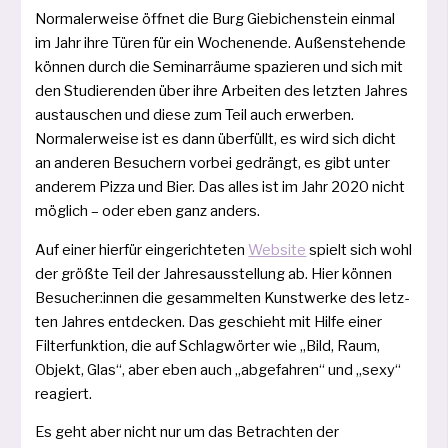
Normalerweise öff­net die Burg Giebichenstein ein­mal
im Jahr ihre Türen für ein Wochenende. Außenstehende
kön­nen durch die Seminarräume spa­zie­ren und sich mit
den Studierenden über ihre Arbeiten des letz­ten Jahres
aus­tau­schen und die­se zum Teil auch erwer­ben.
Normalerweise ist es dann über­füllt, es wird sich dicht
an ande­ren Besuchern vor­bei gedrängt, es gibt unter
ande­rem Pizza und Bier. Das alles ist im Jahr 2020 nicht
mög­lich – oder eben ganz anders.
Auf einer hier­für ein­ge­rich­te­ten
Website
spielt sich wohl
der größ­te Teil der Jahresausstellung ab. Hier kön­nen
Besucher:innen die gesam­mel­ten Kunstwerke des letz­
ten Jahres ent­de­cken. Das geschieht mit Hilfe einer
Filterfunktion, die auf Schlagwörter wie „Bild, Raum,
Objekt, Glas“, aber eben auch „abge­fah­ren“ und „sexy“
reagiert.
Es geht aber nicht nur um das Betrachten der