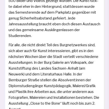
500 Bilder und Videos gezeigt wur­den. Die Kunst rück­
te dabei eher in den Hintergrund, statt­des­sen wur­de
das Semesterende auf dem Parkplatz gegen­über mit
genug Sicherheitsabstand gefei­ert. Jede
Jahresausstellung braucht eben doch die­sen Austausch
und das gemein­sa­me Ausklingenlassen der
Studierenden.
Für alle, die nicht direkt Teil des Burgnetzwerkes sind,
sich aber auch für Kunst inter­es­sie­ren, gibt es in den
nächs­ten Wochen über die Stadt ver­teilt ver­schie­de­ne
Ausstellungen. In der Burg Galerie am Volkspark, der
Kunststiftung des Landes Sachsen-Anhalt (am
Neuwerk) und dem Literaturhaus Halle. In der
Bernburger Straße stel­len die Absolvent:innen der
Diplomstudiengänge Kunstpädagogik, Malerei/Grafik
und Plastik ihre Arbeiten aus, die unter ande­rem aus
Fotografien, Malereien und Installationen bestehen. Die
Ausstellung „Close to the Bone“ läuft noch bis zum 2.