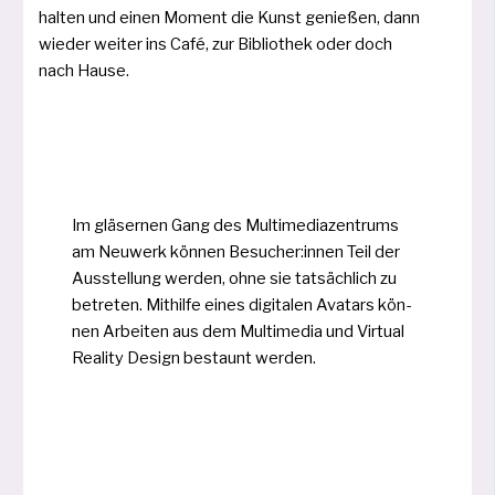
hal­ten und einen Moment die Kunst genie­ßen, dann
wie­der wei­ter ins Café, zur Bibliothek oder doch
nach Hause.
Im glä­ser­nen Gang des Multimediazentrums
am Neuwerk kön­nen Besucher:innen Teil der
Ausstellung wer­den, ohne sie tat­säch­lich zu
betre­ten. Mithilfe eines digi­ta­len Avatars kön­
nen Arbeiten aus dem Multimedia und Virtual
Reality Design bestaunt werden.