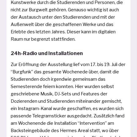
Kunstwerke durch die Studierenden und Personen, die
nicht zur Burgwelt gehö­ren. Genauso wich­tig ist auch
der Austausch unter den Studierenden und mit der
Außenwelt über die geschaf­fe­nen Werke und das
Erlebte des letz­ten Jahres. Dieser kann im digi­ta­len
Raum nur begrenzt stattfinden.
24h-Radio und Installationen
Zur Eröffnung der Ausstellung lief vom 17. bis 19. Juli der
“Burgfunk” das gesam­te Wochenede über, damit die
Studierenden doch irgend­wie gemein­sam das
Semesterende fei­ern konn­ten. Hier wur­den selbst
geschrie­be­ne Musik, DJ-Sets und Features der
Dozierenden und Studierenden mit­ein­an­der gemischt,
ein Instagram-Kanal wur­de geschaf­fen, es wur­den sich
pas­sen­de Telegramsticker aus­ge­dacht. Zusätzlich fand
am Wochenende die Installation “Intervention” am
Backsteingebäude des Hermes Areal statt, wo über