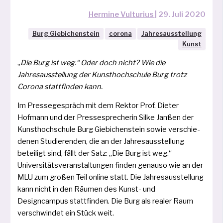
Hermine Vulturius
|
29. Juli 2020
Burg Giebichenstein
corona
Jahresausstellung
Kunst
„
Die Burg ist weg.“ Oder doch nicht?
Wie die
Jahresausstellung der Kunsthochschule Burg trotz
Corona statt­fin­den kann.
Im Pressegespräch mit dem Rektor Prof. Dieter
Hofmann und der Pressesprecherin Silke Janßen der
Kunsthochschule Burg Giebichenstein sowie ver­schie­
de­nen Studierenden, die an der Jahresausstellung
betei­ligt sind, fällt der Satz: „Die Burg ist weg.“
Universitätsveranstaltungen fin­den genau­so wie an der
MLU zum gro­ßen Teil online statt. Die Jahresausstellung
kann nicht in den Räumen des Kunst- und
Designcampus statt­fin­den. Die Burg als rea­ler Raum
ver­schwin­det ein Stück weit.