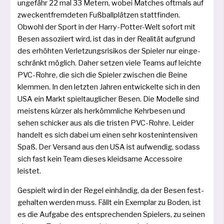
unge­fähr 22 mal 33 Metern, wobei Matches oft­mals auf
zweck­ent­frem­de­ten Fußballplätzen statt­fin­den.
Obwohl der Sport in der Harry-Potter-Welt sofort mit
Besen asso­zi­iert wird, ist das in der Realität auf­grund
des erhöh­ten Verletzungsrisikos der Spieler nur ein­ge­
schränkt mög­lich. Daher set­zen vie­le Teams auf leich­te
PVC-Rohre, die sich die Spieler zwi­schen die Beine
klem­men. In den letz­ten Jahren ent­wi­ckel­te sich in den
USA ein Markt spiel­taug­li­cher Besen. Die Modelle sind
meis­tens kür­zer als her­kömm­li­che Kehrbesen und
sehen schi­cker aus als die tris­ten PVC-Rohre. Leider
han­delt es sich dabei um einen sehr kos­ten­in­ten­si­ven
Spaß. Der Versand aus den USA ist auf­wen­dig, sodass
sich fast kein Team die­ses kleid­sa­me Accessoire
leistet.
Gespielt wird in der Regel ein­hän­dig, da der Besen fest­
ge­hal­ten wer­den muss. Fällt ein Exemplar zu Boden, ist
es die Aufgabe des ent­spre­chen­den Spielers, zu sei­nen