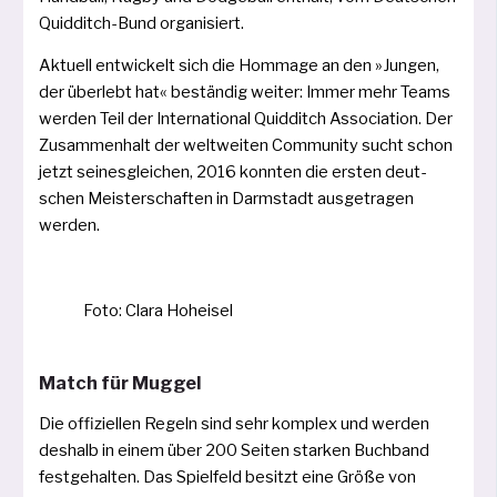
Quidditch-Bund organisiert.
Aktuell ent­wi­ckelt sich die Hommage an den »Jungen,
der über­lebt hat« bestän­dig wei­ter: Immer mehr Teams
wer­den Teil der International Quidditch Association. Der
Zusammenhalt der welt­wei­ten Community sucht schon
jetzt sei­nes­glei­chen, 2016 konn­ten die ers­ten deut­
schen Meisterschaften in Darmstadt aus­ge­tra­gen
werden.
Foto: Clara Hoheisel
Match für Muggel
Die offi­zi­el­len Regeln sind sehr kom­plex und wer­den
des­halb in einem über 200 Seiten star­ken Buchband
fest­ge­hal­ten. Das Spielfeld besitzt eine Größe von