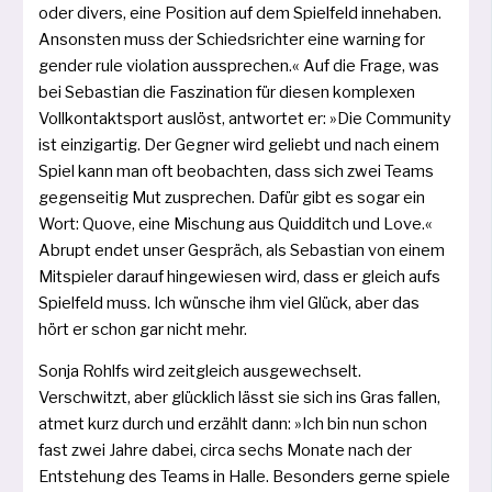
oder divers, eine Position auf dem Spielfeld inne­ha­ben.
Ansonsten muss der Schiedsrichter eine warning for
gen­der rule vio­la­ti­on aus­spre­chen.« Auf die Frage, was
bei Sebastian die Faszination für die­sen kom­ple­xen
Vollkontaktsport aus­löst, ant­wor­tet er: »Die Community
ist ein­zig­ar­tig. Der Gegner wird geliebt und nach einem
Spiel kann man oft beob­ach­ten, dass sich zwei Teams
gegen­sei­tig Mut zuspre­chen. Dafür gibt es sogar ein
Wort: Quove, eine Mischung aus Quidditch und Love.«
Abrupt endet unser Gespräch, als Sebastian von einem
Mitspieler dar­auf hin­ge­wie­sen wird, dass er gleich aufs
Spielfeld muss. Ich wün­sche ihm viel Glück, aber das
hört er schon gar nicht mehr.
Sonja Rohlfs wird zeit­gleich aus­ge­wech­selt.
Verschwitzt, aber glück­lich lässt sie sich ins Gras fal­len,
atmet kurz durch und erzählt dann: »Ich bin nun schon
fast zwei Jahre dabei, cir­ca sechs Monate nach der
Entstehung des Teams in Halle. Besonders ger­ne spie­le