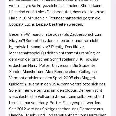
wohl das gro­ße Fragezeichen auf mei­ner Stirn erkannt.
Lächelnd erklärt sie: »Das bedeu­tet, dass die Horkruxe
Halle in 10 Minuten ein Freundschaftsspiel gegen die
Looping Luchs Leipzig bestrei­ten werden.«
Besen?! »Wingardium Leviosa« als Zauberspruch zum
Fliegen?! Kommt das dem einen oder ande­ren nicht
irgend­wie bekannt vor? Richtig: Das fik­ti­ve
Mannschaftsspiel Quidditch ent­stammt ursprüng­lich
dem von der bri­ti­schen Schriftstellerin J. K. Rowling
erdach­ten Harry-Potter-Universum. Die Studenten
Xander Manshel und Alex Benepe eines Colleges in
Vermont eta­blier­ten den Sport 2005 als »Muggel-
Quidditch« zuerst in den USA, dann ver­brei­te­te sich das
Spiel immer wei­ter rund um den Globus. Der gemischt­
ge­schlecht­li­che Vollkontaktsport kann selbst­ver­ständ­
lich nicht nur von Harry-Potter-Fans gespielt wer­den.
Seit 2012 wird das Spielgeschehen, das Elemente aus
Handball, Rugby und Dodgeball ent­hält, vom Deutschen