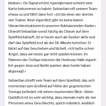
blei­ben.« Ein Signal ertönt, irgend­je­mand scheint eine
Karte bekom­men zu haben. Sebastian ruft sei­nem Team
etwas zu und fährt dann fort: »Ich bin einer der drei bis
vier Trainer. Aber eigent­lich gibt es kei­ne kla­ren
Hierarchiestrukturen in unse­rem fluk­tu­ie­ren­den Kader.«
Obwohl Sebastian sonst häu­fig als Chaser auf dem
Spielfeld kämpft, ist er heu­te auch als Seeker aktiv und
darf das Spielfeld erst ab der 18. Minute betre­ten. Er
blickt auf das Geschehen und lächelt. »Ich hat­te schon
Angst, dass wir heu­te gar nicht spie­len kön­nen. Im
Rahmen der Ostliga müss­ten die Horkruxe Halle eigent­
lich gegen Jena und Berlin spie­len, aber bei­de haben
abgesagt.«
Sebastian streift sein Team auf dem Spielfeld, das sich
momen­tan zum Großteil auf Höhe der geg­ne­ri­schen
Torringe befin­det, mit einem mus­tern­den Blick. »Beim
Quidditch ist es sehr wich­tig, dass nie­mals mehr als vier
Personen eines Geschlechts, sprich männ­lich, weib­lich