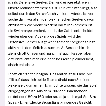
ich als Defensive Seeker. Der wird ein­ge­setzt, wenn
unse­re Mannschaft mehr als 30 Punkte hin­ten liegt, also
selbst durch den Snitch Catch ver­lie­ren wür­de. Ich ver­
su­che dann vor allem den geg­ne­ri­schen Seeker davon
abzu­hal­ten, die Socke mit dem Ball zu bekom­men. Ist
die Swimrange erreicht, sprich, der Catch ent­schei­det
wie­der über den Ausgang des Spiels, wird der
Defensive Seeker aus­ge­wech­selt oder beginnt selbst
aktiv nach dem Snitch zu suchen. Außerdem bin ich
ziem­lich oft Chaser und manch­mal auch Keeper, aber
dafür bräuch­te man eine noch bes­se­re Spielübersicht,
als ich es habe.«
Plötzlich ertönt ein Signal. Das Match ist zu Ende. Mir
fällt auf, dass sich bei­de Teams direkt nach Spielende
gegen­sei­tig umar­men. Ich möch­te wis­sen, wie das Spiel
aus­ge­gan­gen ist. Aus dem Pulk der Umarmenden
ertönt es: »180 zu 160 oder so. Ist ja auch egal. Spaß zu
Spaß!« Ich ent­de­cke Sebastians grin­sen­des Gesicht,