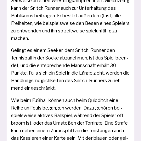
zeit­wei­se an einen Wrestlingkampf erin­nert. Gleichzeitig
kann der Snitch Runner auch zur Unterhaltung des
Publikums bei­tra­gen. Er besitzt außer­dem (fast) alle
Freiheiten, wie bei­spiels­wei­se den Besen eines Spielers
zu ent­wen­den und ihn so zeit­wei­se spiel­un­fä­hig zu
machen.
Gelingt es einem Seeker, dem Snitch-Runner den
Tennisball in der Socke abzu­neh­men, ist das Spiel been­
det, und die ent­spre­chen­de Mannschaft erhält 30
Punkte. Falls sich ein Spiel in die Länge zieht, wer­den die
Handlungsmöglichkeiten des Snitch-Runners zuneh­
mend eingeschränkt.
Wie beim Fußball kön­nen auch beim Quidditch eine
Reihe an Fouls began­gen wer­den. Dazu gehö­ren bei­
spiels­wei­se akti­ves Ballspiel, wäh­rend der Spieler off
broom ist, oder das Umstoßen der Torringe. Eine Strafe
kann neben einem Zurückpfiff an die Torstangen auch
das Kassieren einer Karte sein. Mit der blau­en oder gel­