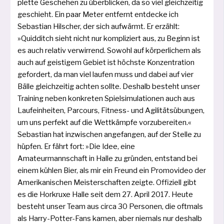
plet­te Geschehen zu über­bli­cken, da so viel gleich­zei­tig
geschieht. Ein paar Meter ent­fernt ent­de­cke ich
Sebastian Hilscher, der sich auf­wärmt. Er erzählt:
»Quidditch sieht nicht nur kom­pli­ziert aus, zu Beginn ist
es auch rela­tiv ver­wir­rend. Sowohl auf kör­per­li­chem als
auch auf geis­ti­gem Gebiet ist höchs­te Konzentration
gefor­dert, da man viel lau­fen muss und dabei auf vier
Bälle gleich­zei­tig ach­ten soll­te. Deshalb besteht unser
Training neben kon­kre­ten Spielsimulationen auch aus
Laufeinheiten, Parcours, Fitness- und Agilitätsübungen,
um uns per­fekt auf die Wettkämpfe vor­zu­be­rei­ten.«
Sebastian hat inzwi­schen ange­fan­gen, auf der Stelle zu
hüp­fen. Er fährt fort: »Die Idee, eine
Amateurmannschaft in Halle zu grün­den, ent­stand bei
einem küh­len Bier, als mir ein Freund ein Promovideo der
Amerikanischen Meisterschaften zeig­te. Offiziell gibt
es die Horkruxe Halle seit dem 27. April 2017. Heute
besteht unser Team aus cir­ca 30 Personen, die oft­mals
als Harry-Potter-Fans kamen, aber nie­mals nur des­halb