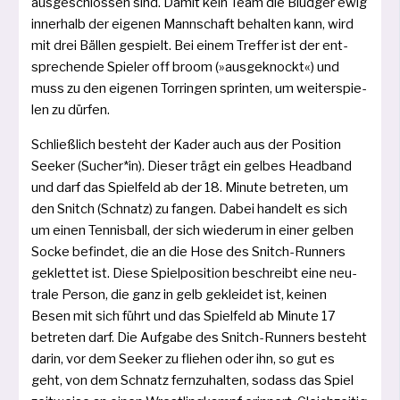
aus­ge­schlos­sen sind. Damit kein Team die Bludger ewig
inner­halb der eige­nen Mannschaft behal­ten kann, wird
mit drei Bällen gespielt. Bei einem Treffer ist der ent­
spre­chen­de Spieler off broom (»aus­ge­knockt«) und
muss zu den eige­nen Torringen sprin­ten, um wei­ter­spie­
len zu dürfen.
Schließlich besteht der Kader auch aus der Position
Seeker (Sucher*in). Dieser trägt ein gel­bes Headband
und darf das Spielfeld ab der 18. Minute betre­ten, um
den Snitch (Schnatz) zu fan­gen. Dabei han­delt es sich
um einen Tennisball, der sich wie­der­um in einer gel­ben
Socke befin­det, die an die Hose des Snitch-Runners
geklet­tet ist. Diese Spielposition beschreibt eine neu­
tra­le Person, die ganz in gelb geklei­det ist, kei­nen
Besen mit sich führt und das Spielfeld ab Minute 17
betre­ten darf. Die Aufgabe des Snitch-Runners besteht
dar­in, vor dem Seeker zu flie­hen oder ihn, so gut es
geht, von dem Schnatz fern­zu­hal­ten, sodass das Spiel