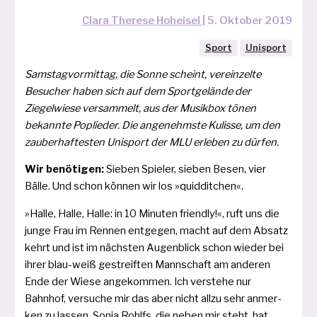
Clara Therese Hoheisel
|
5. Oktober 2019
Sport
Unisport
Samstagvormittag, die Sonne scheint, ver­ein­zel­te
Besucher haben sich auf dem Sportgelände der
Ziegelwiese ver­sam­melt, aus der Musikbox tönen
bekann­te Poplieder. Die ange­nehms­te Kulisse, um den
zau­ber­haf­tes­ten Unisport der MLU erle­ben zu dürfen.
Wir benö­ti­gen:
Sieben Spieler, sie­ben Besen, vier
Bälle. Und schon kön­nen wir los »quid­dit­chen«.
»Halle, Halle, Halle: in 10 Minuten friend­ly!«, ruft uns die
jun­ge Frau im Rennen ent­ge­gen, macht auf dem Absatz
kehrt und ist im nächs­ten Augenblick schon wie­der bei
ihrer blau-weiß gestreif­ten Mannschaft am ande­ren
Ende der Wiese ange­kom­men. Ich ver­ste­he nur
Bahnhof, ver­su­che mir das aber nicht all­zu sehr anmer­
ken zu las­sen. Sonja Rohlfs, die neben mir steht, hat