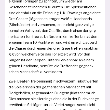
eige­nen Torringen zu sprin­ten, um wie­der am
Geschehen teil­neh­men zu dür­fen. Die Spielpositionen
sind eben­falls an die Erfindung J. K. Rowlings ange­lehnt:
Drei Chaser (Jägerinnen) tra­gen wei­ße Headbands
(Stirnbänder) und ver­su­chen, einen nicht ganz voll­ge­
pump­ten Volleyball, den Quaffle, durch einen der geg­
ne­ri­schen Torringe zu beför­dern. Ein Treffer bringt dem
eige­nen Team 10 Punkte ein und wird erreicht, sobald
die Chaser durch einen der drei Ringe tref­fen, unab­hän­
gig von wel­cher Seite das Tor erzielt wird. Vor den
Ringen ist der Keeper (Hüterin), erkenn­bar an einem
grü­nen Headband, bemüht, die Treffer der geg­ne­ri­
schen Mannschaft zu verhindern.
Zwei Beater (Treiberinnen) in schwar­zem Trikot wer­fen
die Spielerinnen der geg­ne­ri­schen Mannschaft mit
Dodgebällen, soge­nann­ten Bludgern (Klatschern), ab.
Dies müs­sen sie aller­dings ohne die in der Buchvorlage
erwähn­ten Schläger tun, da Verletzungen sonst nicht