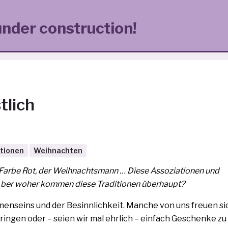
under construction!
tlich
itionen
Weihnachten
 Farbe Rot, der Weihnachtsmann … Diese Assoziationen und
. Aber woher kom­men die­se Traditionen überhaupt?
enseins und der Besinnlichkeit. Manche von uns freu­en sic
rin­gen oder – sei­en wir mal ehr­lich – ein­fach Geschenke 