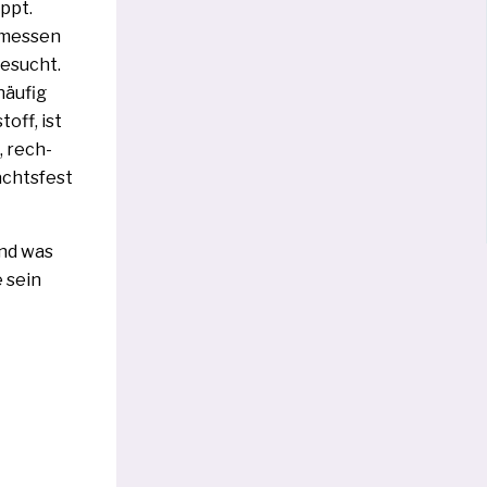
ppt.
­mes­sen
besucht.
äu­fig
off, ist
, rech­
achtsfest
Und was
 sein