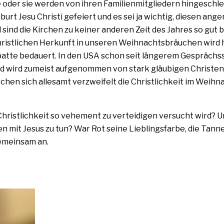
der sie wer­den von ihren Famili­enmitgliedern hin­ge­schle
Jesu Christi gefei­ert und es sei ja wich­tig, die­sen ange
 sind die Kirchen zu kei­ner ande­ren Zeit des Jahres so gut 
ist­li­chen Herkunft in unse­ren Weihnachts­bräuchen wird h
tte bedau­ert. In den USA schon seit län­ge­rem Gesprächsst
d wird zumeist auf­ge­nom­men von stark gläu­bi­gen Christen
en sich alle­samt ver­zwei­felt die Christlichkeit im Weihn
Christlichkeit so vehe­ment zu vertei­digen ver­sucht wird? 
 mit Jesus zu tun? War Rot sei­ne Lieblingsfarbe, die Tanne
emein­sam an.