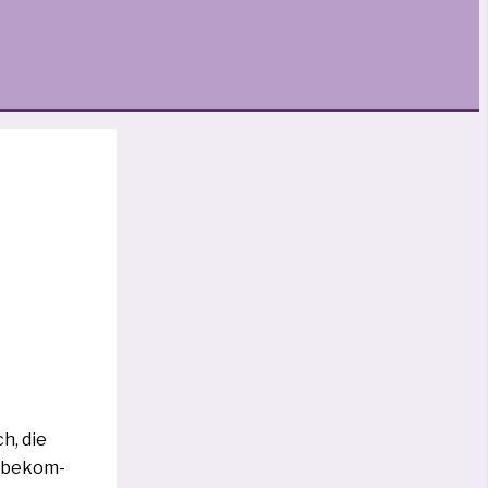
h, die
zu bekom­