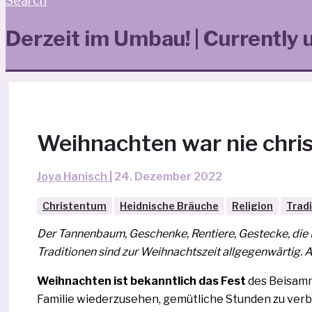
Search
Derzeit im Umbau! | Currently 
Weihnachten war nie chris
Joya Hanisch
|
24. Dezember 2022
Christentum
Heidnische Bräuche
Religion
Trad
Der Tannenbaum, Geschenke, Rentiere, Gestecke, die
Traditionen sind zur Weihnachtszeit all­ge­gen­wär­tig
Weihnachten ist bekannt­lich das Fest
des Bei­samm
Familie wiederzuse­hen, gemüt­li­che Stunden zu ver­b