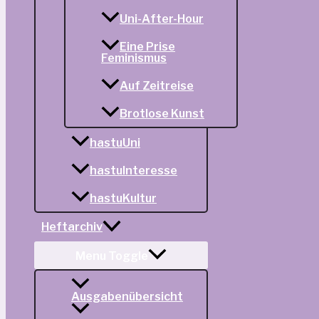
Uni-After-Hour
Eine Prise
Feminismus
Auf Zeitreise
Brotlose Kunst
hastuUni
hastuInteresse
hastuKultur
Heftarchiv
Menu Toggle
Ausgabenübersicht