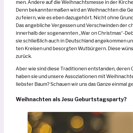
men. Andere auf die Weihnachtsmesse in der Kirche o
Denn bekannter­maßen wird an Weihnachten die Geburt 
zu fei­ern, wie es eben dazu­ge­hört. Nicht ohne Grund
Das angeb­li­che Vergessen und Verschwinden der chr
inner­halb der sogenann­ten „War on Christmas“­-Deba
sie schließ­lich auch in Deutschland ange­kom­men un
ten Kreisen und besorg­ten Wutbürgern. Diese wün­sch
zurück.
Aber wie sind die­se Traditionen ent­stan­den, deren 
haben sie und unse­re Assoziationen mit Weihnachten
liebs­ter Baum? Schauen wir uns das Ganze ein­mal g
Weihnachten als Jesu Geburtstagsparty?