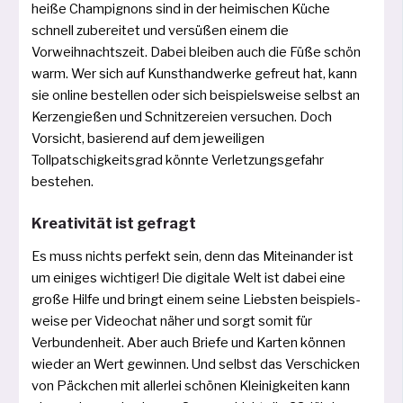
hei­ße Champignons sind in der hei­mi­schen Küche
schnell zube­rei­tet und ver­sü­ßen einem die
Vorweihnachtszeit. Dabei blei­ben auch die Füße schön
warm. Wer sich auf Kunsthandwerke gefreut hat, kann
sie online bestel­len oder sich bei­spiels­wei­se selbst an
Kerzengießen und Schnitzereien ver­su­chen. Doch
Vorsicht, basie­rend auf dem jewei­li­gen
Tollpatschigkeitsgrad könn­te Verletzungsgefahr
bestehen.
Kreativität ist gefragt
Es muss nichts per­fekt sein, denn das Miteinander ist
um eini­ges wich­ti­ger! Die digi­ta­le Welt ist dabei eine
gro­ße Hilfe und bringt einem sei­ne Liebsten bei­spiels­
wei­se per Videochat näher und sorgt somit für
Verbundenheit. Aber auch Briefe und Karten kön­nen
wie­der an Wert gewin­nen. Und selbst das Verschicken
von Päckchen mit aller­lei schö­nen Kleinigkeiten kann