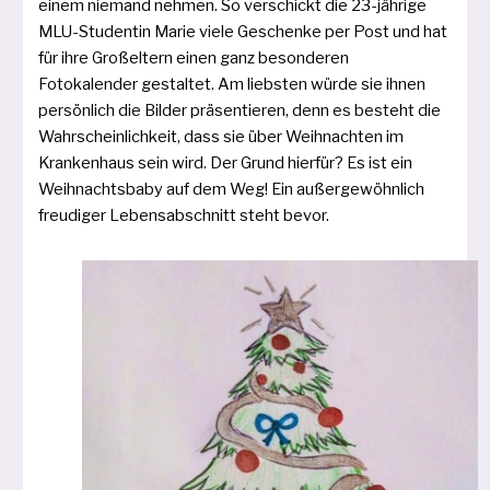
einem nie­mand neh­men. So ver­schickt die 23-jäh­ri­ge
MLU-Studentin Marie vie­le Geschenke per Post und hat
für ihre Großeltern einen ganz beson­de­ren
Fotokalender gestal­tet. Am liebs­ten wür­de sie ihnen
per­sön­lich die Bilder prä­sen­tie­ren, denn es besteht die
Wahrscheinlichkeit, dass sie über Weihnachten im
Krankenhaus sein wird. Der Grund hier­für? Es ist ein
Weihnachtsbaby auf dem Weg! Ein außer­ge­wöhn­lich
freu­di­ger Lebensabschnitt steht bevor.