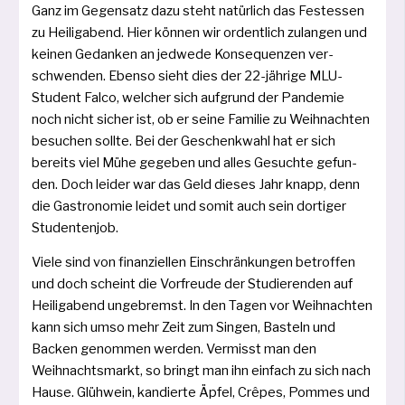
Ganz im Gegensatz dazu steht natür­lich das Festessen
zu Heiligabend. Hier kön­nen wir ordent­lich zulan­gen und
kei­nen Gedanken an jed­we­de Konsequenzen ver­
schwen­den. Ebenso sieht dies der 22-jäh­ri­ge MLU-
Student Falco, wel­cher sich auf­grund der Pandemie
noch nicht sicher ist, ob er sei­ne Familie zu Weihnachten
besu­chen soll­te. Bei der Geschenkwahl hat er sich
bereits viel Mühe gege­ben und alles Gesuchte gefun­
den. Doch lei­der war das Geld die­ses Jahr knapp, denn
die Gastronomie lei­det und somit auch sein dor­ti­ger
Studentenjob.
Viele sind von finan­zi­el­len Einschränkungen betrof­fen
und doch scheint die Vorfreude der Studierenden auf
Heiligabend unge­bremst. In den Tagen vor Weihnachten
kann sich umso mehr Zeit zum Singen, Basteln und
Backen genom­men wer­den. Vermisst man den
Weihnachtsmarkt, so bringt man ihn ein­fach zu sich nach
Hause. Glühwein, kan­dier­te Äpfel, Crêpes, Pommes und