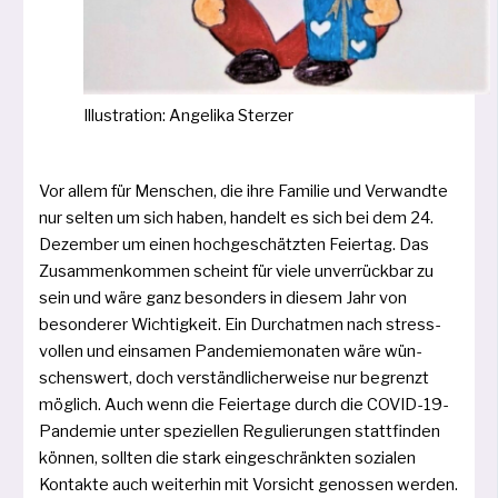
Illustration: Angelika Sterzer
Vor allem für Menschen, die ihre Familie und Verwandte
nur sel­ten um sich haben, han­delt es sich bei dem 24.
Dezember um einen hoch­ge­schätz­ten Feiertag. Das
Zusammenkommen scheint für vie­le unver­rück­bar zu
sein und wäre ganz beson­ders in die­sem Jahr von
beson­de­rer Wichtigkeit. Ein Durchatmen nach stress­
vol­len und ein­sa­men Pandemiemonaten wäre wün­
schens­wert, doch ver­ständ­li­cher­wei­se nur begrenzt
mög­lich. Auch wenn die Feiertage durch die COVID-19-
Pandemie unter spe­zi­el­len Regulierungen statt­fin­den
kön­nen, soll­ten die stark ein­ge­schränk­ten sozia­len
Kontakte auch wei­ter­hin mit Vorsicht genos­sen wer­den.