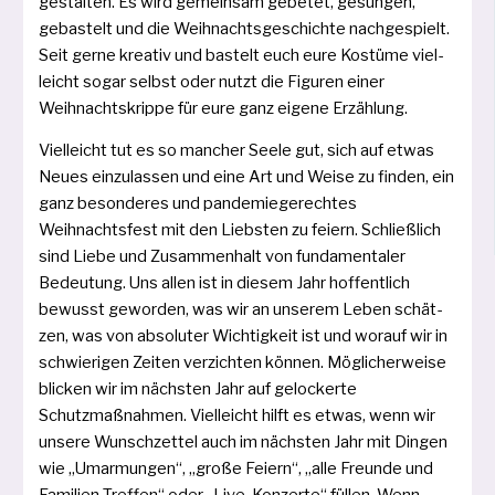
gestal­ten. Es wird gemein­sam gebe­tet, gesun­gen,
gebas­telt und die Weihnachtsgeschichte nach­ge­spielt.
Seit ger­ne krea­tiv und bas­telt euch eure Kostüme viel­
leicht sogar selbst oder nutzt die Figuren einer
Weihnachtskrippe für eure ganz eige­ne Erzählung.
Vielleicht tut es so man­cher Seele gut, sich auf etwas
Neues ein­zu­las­sen und eine Art und Weise zu fin­den, ein
ganz beson­de­res und pan­de­mie­ge­rech­tes
Weihnachtsfest mit den Liebsten zu fei­ern. Schließlich
sind Liebe und Zusammenhalt von fun­da­men­ta­ler
Bedeutung. Uns allen ist in die­sem Jahr hof­fent­lich
bewusst gewor­den, was wir an unse­rem Leben schät­
zen, was von abso­lu­ter Wichtigkeit ist und wor­auf wir in
schwie­ri­gen Zeiten ver­zich­ten kön­nen. Möglicherweise
bli­cken wir im nächs­ten Jahr auf gelo­cker­te
Schutzmaßnahmen. Vielleicht hilft es etwas, wenn wir
unse­re Wunschzettel auch im nächs­ten Jahr mit Dingen
wie „Umarmungen“, „gro­ße Feiern“, „alle Freunde und