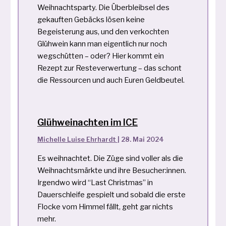
Weihnachtsparty. Die Überbleibsel des
gekauften Gebäcks lösen keine
Begeisterung aus, und den verkochten
Glühwein kann man eigentlich nur noch
wegschütten – oder? Hier kommt ein
Rezept zur Resteverwertung – das schont
die Ressourcen und auch Euren Geldbeutel.
Glühweinachten im ICE
Michelle Luise Ehrhardt
|
28. Mai 2024
Es weihnachtet. Die Züge sind voller als die
Weihnachtsmärkte und ihre Besucher:innen.
Irgendwo wird “Last Christmas” in
Dauerschleife gespielt und sobald die erste
Flocke vom Himmel fällt, geht gar nichts
mehr.