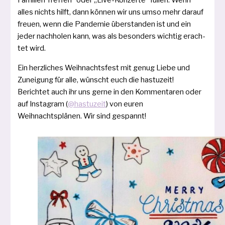
Familien Treffen“ oder „Live-Konzerte“ fül­len. Wenn
alles nichts hilft, dann kön­nen wir uns umso mehr dar­auf
freu­en, wenn die Pandemie über­stan­den ist und ein
jeder nach­ho­len kann, was als beson­ders wich­tig erach­
tet wird.
Ein herz­li­ches Weihnachtsfest mit genug Liebe und
Zuneigung für alle, wünscht euch die has­tu­zeit!
Berichtet auch ihr uns ger­ne in den Kommentaren oder
auf Instagram (
@hastuzeit
) von euren
Weihnachtsplänen. Wir sind gespannt!