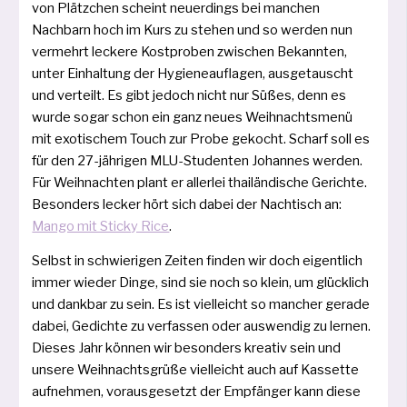
von Plätzchen scheint neu­er­dings bei man­chen
Nachbarn hoch im Kurs zu ste­hen und so wer­den nun
ver­mehrt lecke­re Kostproben zwi­schen Bekannten,
unter Einhaltung der Hygieneauflagen, aus­ge­tauscht
und ver­teilt. Es gibt jedoch nicht nur Süßes, denn es
wur­de sogar schon ein ganz neu­es Weihnachtsmenü
mit exo­ti­schem Touch zur Probe gekocht. Scharf soll es
für den 27-jäh­ri­gen MLU-Studenten Johannes wer­den.
Für Weihnachten plant er aller­lei thai­län­di­sche Gerichte.
Besonders lecker hört sich dabei der Nachtisch an:
Mango mit Sticky Rice
.
Selbst in schwie­ri­gen Zeiten fin­den wir doch eigent­lich
immer wie­der Dinge, sind sie noch so klein, um glück­lich
und dank­bar zu sein. Es ist viel­leicht so man­cher gera­de
dabei, Gedichte zu ver­fas­sen oder aus­wen­dig zu ler­nen.
Dieses Jahr kön­nen wir beson­ders krea­tiv sein und
unse­re Weihnachtsgrüße viel­leicht auch auf Kassette
auf­neh­men, vor­aus­ge­setzt der Empfänger kann die­se