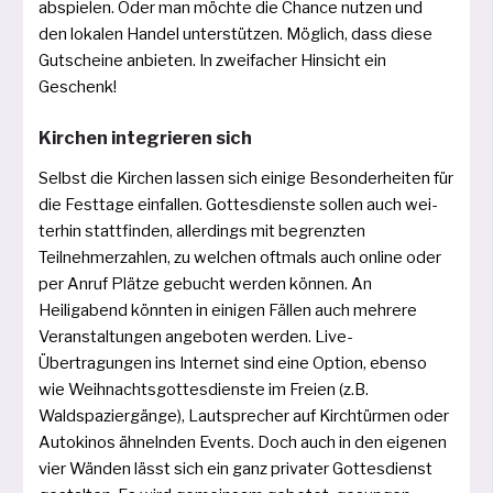
abspie­len. Oder man möch­te die Chance nut­zen und
den loka­len Handel unter­stüt­zen. Möglich, dass die­se
Gutscheine anbie­ten. In zwei­fa­cher Hinsicht ein
Geschenk!
Kirchen integrieren sich
Selbst die Kirchen las­sen sich eini­ge Besonderheiten für
die Festtage ein­fal­len. Gottesdienste sol­len auch wei­
ter­hin statt­fin­den, aller­dings mit begrenz­ten
Teilnehmerzahlen, zu wel­chen oft­mals auch online oder
per Anruf Plätze gebucht wer­den kön­nen. An
Heiligabend könn­ten in eini­gen Fällen auch meh­re­re
Veranstaltungen ange­bo­ten wer­den. Live-
Übertragungen ins Internet sind eine Option, eben­so
wie Weihnachtsgottesdienste im Freien (z.B.
Waldspaziergänge), Lautsprecher auf Kirchtürmen oder
Autokinos ähneln­den Events. Doch auch in den eige­nen
vier Wänden lässt sich ein ganz pri­va­ter Gottesdienst