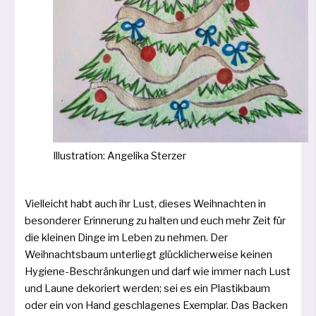
Illustration: Angelika Sterzer
Vielleicht habt auch ihr Lust, die­ses Weihnachten in
beson­de­rer Erinnerung zu hal­ten und euch mehr Zeit für
die klei­nen Dinge im Leben zu neh­men. Der
Weihnachtsbaum unter­liegt glück­li­cher­wei­se kei­nen
Hygiene-Beschränkungen und darf wie immer nach Lust
und Laune deko­riert wer­den; sei es ein Plastikbaum
oder ein von Hand geschla­ge­nes Exemplar. Das Backen