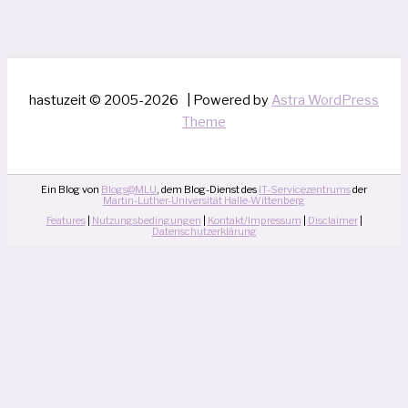
hastuzeit © 2005-2026 | Powered by
Astra WordPress
Theme
Ein Blog von
Blogs@MLU
, dem Blog-Dienst des
IT-Servicezentrums
der
Martin-Luther-Universität Halle-Wittenberg
Features
|
Nutzungsbedingungen
|
Kontakt/Impressum
|
Disclaimer
|
Datenschutzerklärung