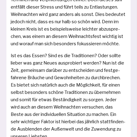
ent­fällt die­ser Stress und führt teils zu Entlastungen.
Weihnachten wird ganz anders als sonst. Dies bedeu­tet
jedoch nicht, dass es nur halb so schön wird. Denn im
klei­nen Kreis ist es bei­spiels­wei­se leich­ter abzu­spre­
chen, was einem an die­sem Weihnachtsfest wich­tig ist
und wor­auf man sich beson­ders fokus­sie­ren möchte.
Ist es das Essen? Sind es die Traditionen? Oder soll­te
lie­ber was ganz Neues aus­pro­biert wer­den? Nun ist die
Zeit, gemein­sam dar­über zu ent­schei­den und fest­ge­
fah­re­ne Bräuche und Gewohnheiten zu durch­bre­chen.
Es bie­tet sich natür­lich auch die Möglichkeit, für einen
selbst beson­ders schö­ne Traditionen zu über­neh­men
und somit für etwas Beständigkeit zu sor­gen. Jeder
wird auch an die­sem Weihnachten ver­su­chen, das
Beste aus der indi­vi­du­el­len Situation zu machen. Ein
sehr wich­ti­ger Faktor ist hier­bei das jähr­lich statt­fin­den­
de Ausblenden der Außenwelt und die Zuwendung zu
unse­ren Liebsten.