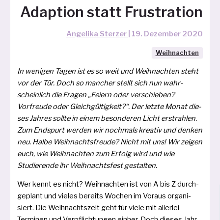
Adaption statt Frustration
Angelika Sterzer
|
19. Dezember 2020
Weihnachten
In weni­gen Tagen ist es so weit und Weihnachten steht
vor der Tür. Doch so man­cher stellt sich nun wahr­
schein­lich die Fragen „Feiern oder ver­schie­ben?
Vorfreude oder Gleichgültigkeit?“. Der letz­te Monat die­
ses Jahres soll­te in einem beson­de­ren Licht erstrah­len.
Zum Endspurt wer­den wir noch­mals krea­tiv und den­ken
neu. Halbe Weihnachtsfreude? Nicht mit uns! Wir zei­gen
euch, wie Weihnachten zum Erfolg wird und wie
Studierende ihr Weihnachtsfest gestalten.
Wer kennt es nicht? Weihnachten ist von A bis Z durch­
ge­plant und vie­les bereits Wochen im Voraus orga­ni­
siert. Die Weihnachtszeit geht für vie­le mit aller­lei
Terminen und Verpflichtungen ein­her. Doch die­ses Jahr