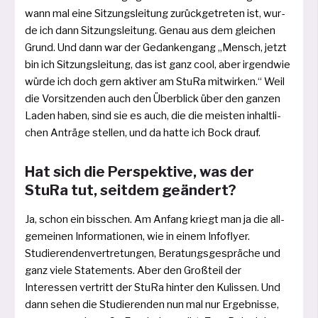
wann mal eine Sitzungsleitung zurück­ge­tre­ten ist, wur­
de ich dann Sitzungsleitung. Genau aus dem glei­chen
Grund. Und dann war der Gedankengang „Mensch, jetzt
bin ich Sitzungsleitung, das ist ganz cool, aber irgend­wie
wür­de ich doch gern akti­ver am StuRa mit­wir­ken.“ Weil
die Vorsitzenden auch den Überblick über den gan­zen
Laden haben, sind sie es auch, die die meis­ten inhalt­li­
chen Anträge stel­len, und da hat­te ich Bock drauf.
Hat sich die Perspektive, was der
StuRa tut, seitdem geändert?
Ja, schon ein biss­chen. Am Anfang kriegt man ja die all­
ge­mei­nen Informationen, wie in einem Infoflyer.
Studierendenvertretungen, Beratungsgespräche und
ganz vie­le Statements. Aber den Großteil der
Interessen ver­tritt der StuRa hin­ter den Kulissen. Und
dann sehen die Studierenden nun mal nur Ergebnisse,