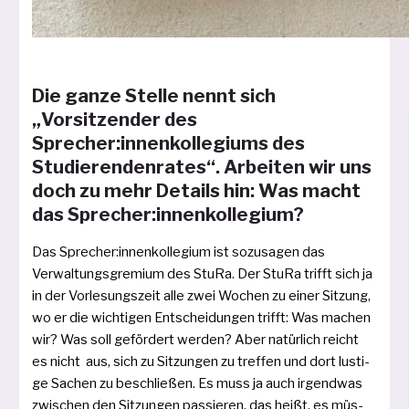
Die ganze Stelle nennt sich
„Vorsitzender des
Sprecher:innenkollegiums des
Studierendenrates“. Arbeiten wir uns
doch zu mehr Details hin: Was macht
das Sprecher:innenkollegium?
Das Sprecher:innenkollegium ist sozu­sa­gen das
Verwaltungsgremium des StuRa. Der StuRa trifft sich ja
in der Vorlesungszeit alle zwei Wochen zu einer Sitzung,
wo er die wich­ti­gen Entscheidungen trifft: Was machen
wir? Was soll geför­dert wer­den? Aber natür­lich reicht
es nicht aus, sich zu Sitzungen zu tref­fen und dort lus­ti­
ge Sachen zu beschlie­ßen. Es muss ja auch irgend­was
zwi­schen den Sitzungen pas­sie­ren, das heißt, es müs­