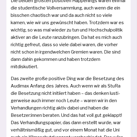
Die bei­den größ­ten posi­ti­ven Happenings waren ein­mal
die stu­den­ti­sche Vollversammlung, auch wenn die ein
biss­chen chao­tisch war und da auch nicht so vie­le
kamen, wie wir uns gewünscht haben. Trotzdem war es
wich­tig, so was mal wie­der zu tun und Hochschulpolitik
akti­ver an die Leute ran­zu­brin­gen. Da hat es mich auch
rich­tig gefreut, dass so vie­le dabei waren, die vor­her
nicht schon in irgend­wel­chen Gremien waren. Die sind
dann dahin gekom­men und haben trotz­dem
mitdiskutiert.
Das zwei­te gro­ße posi­ti­ve Ding war die Besetzung des
Audimax Anfang des Jahres. Auch wenn wir als StuRa
die Besetzung nicht initi­iert haben – das den­ken lus­ti­
ger­wei­se auch immer noch Leute – waren wir in den
Verhandlungen rich­tig aktiv dabei und haben die
Besetzer:innen bera­ten. Und das hat voll gut geklappt!
Das Verhandlungspapier, das dann erstellt wur­de, war
ver­hält­nis­mä­ßig gut, und vor einem Monat hat die Uni