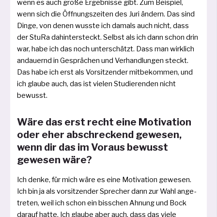
wenn es auch gro­ße Ergebnisse gibt. Zum Beispiel,
wenn sich die Öffnungszeiten des Juri ändern. Das sind
Dinge, von denen wuss­te ich damals auch nicht, dass
der StuRa dahin­ter­steckt. Selbst als ich dann schon drin
war, habe ich das noch unter­schätzt. Dass man wirk­lich
andau­ernd in Gesprächen und Verhandlungen steckt.
Das habe ich erst als Vorsitzender mit­be­kom­men, und
ich glau­be auch, das ist vie­len Studierenden nicht
bewusst.
Wäre das erst recht eine Motivation
oder eher abschreckend gewesen,
wenn dir das im Voraus bewusst
gewesen wäre?
Ich den­ke, für mich wäre es eine Motivation gewe­sen.
Ich bin ja als vor­sit­zen­der Sprecher dann zur Wahl ange­
tre­ten, weil ich schon ein biss­chen Ahnung und Bock
dar­auf hat­te. Ich glau­be aber auch, dass das vie­le