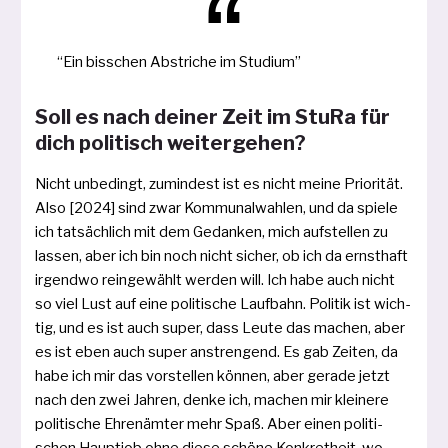
“Ein biss­chen Abstriche im Studium”
Soll es nach deiner Zeit im StuRa für
dich politisch weitergehen?
Nicht unbe­dingt, zumin­dest ist es nicht mei­ne Priorität.
Also [2024] sind zwar Kommunalwahlen, und da spie­le
ich tat­säch­lich mit dem Gedanken, mich auf­stel­len zu
las­sen, aber ich bin noch nicht sicher, ob ich da ernst­haft
irgend­wo rein­ge­wählt wer­den will. Ich habe auch nicht
so viel Lust auf eine poli­ti­sche Laufbahn. Politik ist wich­
tig, und es ist auch super, dass Leute das machen, aber
es ist eben auch super anstren­gend. Es gab Zeiten, da
habe ich mir das vor­stel­len kön­nen, aber gera­de jetzt
nach den zwei Jahren, den­ke ich, machen mir klei­ne­re
poli­ti­sche Ehrenämter mehr Spaß. Aber einen poli­ti­