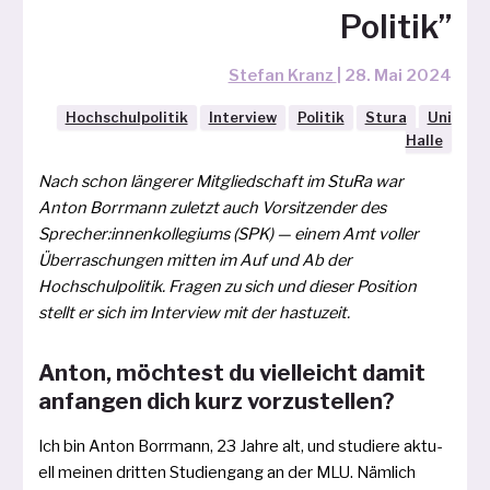
Politik”
Stefan Kranz
|
28. Mai 2024
Hochschulpolitik
Interview
Politik
Stura
Uni
Halle
Nach schon län­ge­rer Mitgliedschaft im StuRa war
Anton Borrmann zuletzt auch Vorsitzender des
Sprecher:innenkollegiums (SPK) — einem Amt vol­ler
Überraschungen mit­ten im Auf und Ab der
Hochschulpolitik. Fragen zu sich und die­ser Position
stellt er sich im Interview mit der hastuzeit.
Anton, möchtest du vielleicht damit
anfangen dich kurz vorzustellen?
Ich bin Anton Borrmann, 23 Jahre alt, und stu­die­re aktu­
ell mei­nen drit­ten Studiengang an der MLU. Nämlich