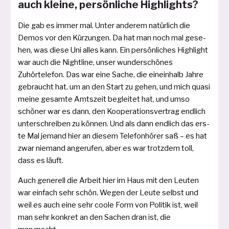
auch kleine, persönliche Highlights?
Die gab es immer mal. Unter ande­rem natür­lich die
Demos vor den Kürzungen. Da hat man noch mal gese­
hen, was die­se Uni alles kann. Ein per­sön­li­ches Highlight
war auch die Nightline, unser wun­der­schö­nes
Zuhörtelefon. Das war eine Sache, die ein­ein­halb Jahre
gebraucht hat, um an den Start zu gehen, und mich qua­si
mei­ne gesam­te Amtszeit beglei­tet hat, und umso
schö­ner war es dann, den Kooperationsvertrag end­lich
unter­schrei­ben zu kön­nen. Und als dann end­lich das ers­
te Mal jemand hier an die­sem Telefonhörer saß – es hat
zwar nie­mand ange­ru­fen, aber es war trotz­dem toll,
dass es läuft.
Auch gene­rell die Arbeit hier im Haus mit den Leuten
war ein­fach sehr schön. Wegen der Leute selbst und
weil es auch eine sehr coo­le Form von Politik ist, weil
man sehr kon­kret an den Sachen dran ist, die