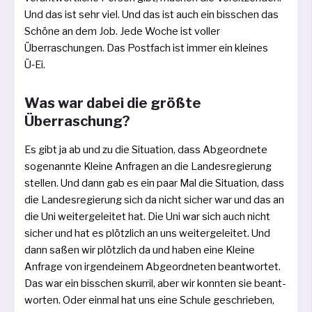
Und das ist sehr viel. Und das ist auch ein biss­chen das
Schöne an dem Job. Jede Woche ist vol­ler
Überraschungen. Das Postfach ist immer ein klei­nes
Ü‑Ei.
Was war dabei die größte
Überraschung?
Es gibt ja ab und zu die Situation, dass Abgeordnete
soge­nann­te Kleine Anfragen an die Landesregierung
stel­len. Und dann gab es ein paar Mal die Situation, dass
die Landesregierung sich da nicht sicher war und das an
die Uni wei­ter­ge­lei­tet hat. Die Uni war sich auch nicht
sicher und hat es plötz­lich an uns wei­ter­ge­lei­tet. Und
dann saßen wir plötz­lich da und haben eine Kleine
Anfrage von irgend­ei­nem Abgeordneten beant­wor­tet.
Das war ein biss­chen skur­ril, aber wir konn­ten sie beant­
wor­ten. Oder ein­mal hat uns eine Schule geschrie­ben,