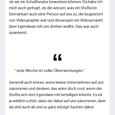
ob wir ein Schultheater bewer­ben kön­nen. Da habe ich
mich auch gefragt, ob die wis­sen, was ein StuRa ist.
Einmal kam auch eine Person auf uns zu, die begeis­tert
von Videographie war und des­we­gen ein Videoprojekt
über irgend­was mit uns dre­hen woll­te. Das war auch
spannend.
“Jede Woche ist vol­ler Überraschungen.”
Generell auch immer, wenn klei­ne Unternehmen auf uns
zukom­men und den­ken, das wäre doch cool, wenn der
StuRa sich dort irgend­wie mit betei­li­gen könn­te. Es ist
ja wirk­lich schön, dass sie dabei auf uns zukom­men, aber
da sind auch ab und zu ganz wit­zi­ge Sachen dabei.