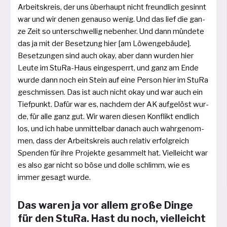
Arbeitskreis, der uns über­haupt nicht freund­lich gesinnt
war und wir denen genau­so wenig. Und das lief die gan­
ze Zeit so unter­schwel­lig neben­her. Und dann mün­de­te
das ja mit der Besetzung hier [am Löwengebäude].
Besetzungen sind auch okay, aber dann wur­den hier
Leute im StuRa-Haus ein­ge­sperrt, und ganz am Ende
wur­de dann noch ein Stein auf eine Person hier im StuRa
geschmis­sen. Das ist auch nicht okay und war auch ein
Tiefpunkt. Dafür war es, nach­dem der AK auf­ge­löst wur­
de, für alle ganz gut. Wir waren die­sen Konflikt end­lich
los, und ich habe unmit­tel­bar danach auch wahr­ge­nom­
men, dass der Arbeitskreis auch rela­tiv erfolg­reich
Spenden für ihre Projekte gesam­melt hat. Vielleicht war
es also gar nicht so böse und dol­le schlimm, wie es
immer gesagt wurde.
Das waren ja vor allem große Dinge
für den StuRa. Hast du noch, vielleicht