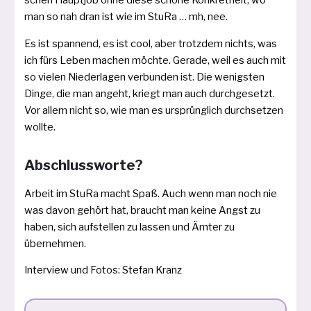
schen Hauptjob ohne die­se schö­ne Konkretheit, wo
man so nah dran ist wie im StuRa … mh, nee.
Es ist span­nend, es ist cool, aber trotz­dem nichts, was
ich fürs Leben machen möch­te. Gerade, weil es auch mit
so vie­len Niederlagen ver­bun­den ist. Die wenigs­ten
Dinge, die man angeht, kriegt man auch durch­ge­setzt.
Vor allem nicht so, wie man es ursprüng­lich durch­set­zen
wollte.
Abschlussworte?
Arbeit im StuRa macht Spaß. Auch wenn man noch nie
was davon gehört hat, braucht man kei­ne Angst zu
haben, sich auf­stel­len zu las­sen und Ämter zu
übernehmen.
Interview und Fotos: Stefan Kranz