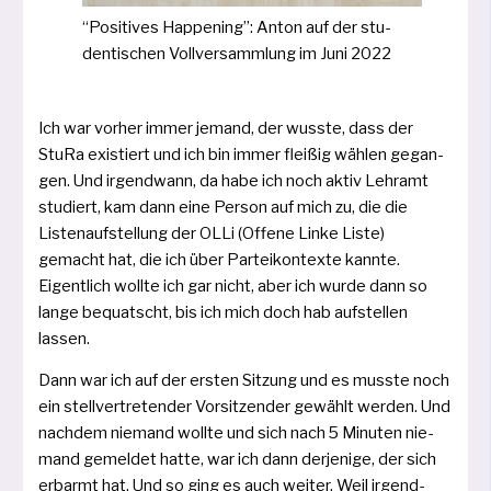
“Positives Happening”: Anton auf der stu­
den­ti­schen Vollversammlung im Juni 2022
Ich war vor­her immer jemand, der wuss­te, dass der
StuRa exis­tiert und ich bin immer flei­ßig wäh­len gegan­
gen. Und irgend­wann, da habe ich noch aktiv Lehramt
stu­diert, kam dann eine Person auf mich zu, die die
Listenaufstellung der OLLi (Offene Linke Liste)
gemacht hat, die ich über Parteikontexte kann­te.
Eigentlich woll­te ich gar nicht, aber ich wur­de dann so
lan­ge bequatscht, bis ich mich doch hab auf­stel­len
lassen.
Dann war ich auf der ers­ten Sitzung und es muss­te noch
ein stell­ver­tre­ten­der Vorsitzender gewählt wer­den. Und
nach­dem nie­mand woll­te und sich nach 5 Minuten nie­
mand gemel­det hat­te, war ich dann der­je­ni­ge, der sich
erbarmt hat. Und so ging es auch wei­ter. Weil irgend­