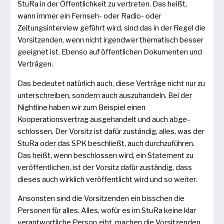
StuRa in der Öffentlichkeit zu ver­tre­ten. Das heißt,
wann immer ein Fernseh- oder Radio- oder
Zeitungsinterview geführt wird, sind das in der Regel die
Vorsitzenden, wenn nicht irgend­wer the­ma­tisch bes­ser
geeig­net ist. Ebenso auf öffent­li­chen Dokumenten und
Verträgen.
Das bedeu­tet natür­lich auch, die­se Verträge nicht nur zu
unter­schrei­ben, son­dern auch aus­zu­han­deln. Bei der
Nightline haben wir zum Beispiel einen
Kooperationsvertrag aus­ge­han­delt und auch abge­
schlos­sen. Der Vorsitz ist dafür zustän­dig, alles, was der
StuRa oder das SPK beschließt, auch durch­zu­füh­ren.
Das heißt, wenn beschlos­sen wird, ein Statement zu
ver­öf­fent­li­chen, ist der Vorsitz dafür zustän­dig, dass
die­ses auch wirk­lich ver­öf­fent­licht wird und so weiter.
Ansonsten sind die Vorsitzenden ein biss­chen die
Personen für alles. Alles, wofür es im StuRa kei­ne klar
ver­ant­wort­li­che Person gibt, machen die Vorsitzenden.