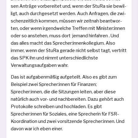
sen Anträge vor­be­rei­tet und, wenn der StuRa sie bewil­
ligt, auch durch­ge­setzt wer­den. Auch Anfragen, die zwi­
schen­zeit­lich kom­men, müs­sen wir zeit­nah beant­wor­
ten, oder wenn irgend­wel­che Treffen mit Minister:innen
oder so anste­hen, muss dort jemand hin­fah­ren . Und
das alles macht das Sprecher:innenkollegium. Also
immer, wenn der StuRa gera­de nicht selbst tagt, ver­tritt
das SPK ihn und nimmt unter­schied­lichs­te
Verwaltungsaufgaben wahr.
Das ist auf­ga­ben­mä­ßig auf­ge­teilt. Also es gibt zum
Beispiel zwei Sprecher:innen für Finanzen;
Sprecher:innen, die die Sitzungen lei­ten, aber die­se
natür­lich auch vor- und nach­be­rei­ten. Dazu gehört auch
Protokolle schrei­ben und hoch­la­den. Es gibt
Sprecher:innen für Soziales, eine Sprecherin für FSR-
Koordination und zwei vor­sit­zen­de Sprecher:innen. Und
davon war ich eben einer.