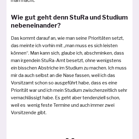
man macht.
Wie gut geht denn StuRa und Studium
nebeneinander?
Das kommt dar­auf an, wie man sei­ne Prioritäten setzt,
das mein­te ich vor­hin mit „man muss es sich leis­ten
kön­nen“. Man kann sich, glau­be ich, abschmin­ken, dass
man irgend­ein StuRa-Amt besetzt, ohne wenigs­tens
ein biss­chen Abstriche im Studium zu machen. Ich muss
mir da auch selbst an die Nase fas­sen, weil ich das
Vorsitzamt schon so aus­ge­führt habe, dass es eine
Priorität war und ich mein Studium zwi­schen­zeit­lich sehr
ver­nach­läs­sigt habe. Es geht aber ten­den­zi­ell schon,
weil es wenig fes­te Termine und auch immer zwei
Vorsitzende gibt.