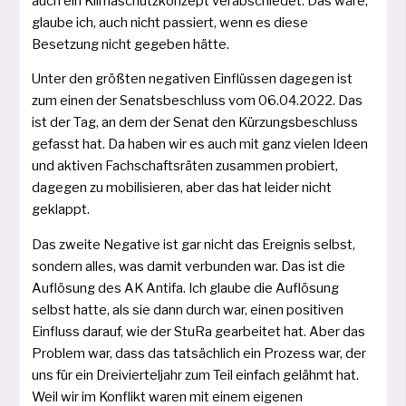
auch ein Klimaschutzkonzept ver­ab­schie­det. Das wäre,
glau­be ich, auch nicht pas­siert, wenn es die­se
Besetzung nicht gege­ben hätte.
Unter den größ­ten nega­ti­ven Einflüssen dage­gen ist
zum einen der Senatsbeschluss vom 06.04.2022. Das
ist der Tag, an dem der Senat den Kürzungsbeschluss
gefasst hat. Da haben wir es auch mit ganz vie­len Ideen
und akti­ven Fachschaftsräten zusam­men pro­biert,
dage­gen zu mobi­li­sie­ren, aber das hat lei­der nicht
geklappt.
Das zwei­te Negative ist gar nicht das Ereignis selbst,
son­dern alles, was damit ver­bun­den war. Das ist die
Auflösung des AK Antifa. Ich glau­be die Auflösung
selbst hat­te, als sie dann durch war, einen posi­ti­ven
Einfluss dar­auf, wie der StuRa gear­bei­tet hat. Aber das
Problem war, dass das tat­säch­lich ein Prozess war, der
uns für ein Dreivierteljahr zum Teil ein­fach gelähmt hat.
Weil wir im Konflikt waren mit einem eige­nen