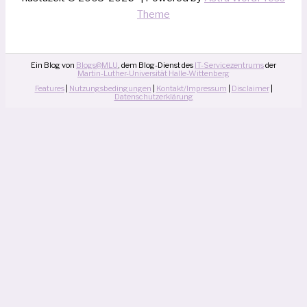
Theme
Ein Blog von
Blogs@MLU
, dem Blog-Dienst des
IT-Servicezentrums
der
Martin-Luther-Universität Halle-Wittenberg
Features
|
Nutzungsbedingungen
|
Kontakt/Impressum
|
Disclaimer
|
Datenschutzerklärung