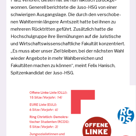
Platz ver­lo­ren; die­sen hat sie nun fak­tisch zurück­ge­
won­nen. Generell berich­te­te die Juso-HSG von einer
schwie­ri­gen Ausgangslage. Die durch den ver­scho­be­
nen Wahltermin län­ge­re Amtszeit hat­te bei ihnen zu
meh­re­ren Rücktritten geführt. Zusätzlich hat­te die
Hochschulgruppe ihre Bemühungen auf die Juristische
und Wirtschaftswissenschaftliche Fakultät kon­zen­triert.
„Es muss aber unser Ziel blei­ben, bei der nächs­ten Wahl
wie­der Angebote in mehr Wahlbereichen und
Fakultäten machen zu kön­nen“, meint Felix Hanisch,
Spitzen­kandidat der Juso-HSG.