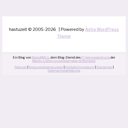
hastuzeit © 2005-2026 | Powered by
Astra WordPress
Theme
Ein Blog von
Blogs@MLU
, dem Blog-Dienst des
IT-Servicezentrums
der
Martin-Luther-Universität Halle-Wittenberg
Features
|
Nutzungsbedingungen
|
Kontakt/Impressum
|
Disclaimer
|
Datenschutzerklärung