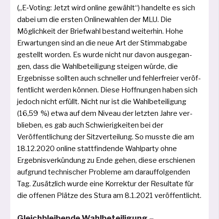
(„E‑Voting: Jetzt wird online gewählt“) han­del­te es sich
dabei um die ers­ten Onlinewahlen der MLU. Die
Möglichkeit der Briefwahl bestand wei­ter­hin. Hohe
Erwartungen sind an die neue Art der Stimmabgabe
gestellt wor­den. Es wur­de nicht nur davon aus­ge­gan­
gen, dass die Wahlbeteiligung stei­gen wür­de, die
Ergebnisse soll­ten auch schnel­ler und feh­ler­frei­er ver­öf­
fent­licht wer­den kön­nen. Diese Hoffnungen haben sich
jedoch nicht erfüllt. Nicht nur ist die Wahlbeteiligung
(16,59 %) etwa auf dem Niveau der letz­ten Jahre ver­
blie­ben, es gab auch Schwierigkeiten bei der
Veröffentlichung der Sitzverteilung. So muss­te die am
18.12.2020 online statt­fin­den­de Wahlparty ohne
Ergebnisverkündung zu Ende gehen, die­se erschie­nen
auf­grund tech­ni­scher Probleme am dar­auf­fol­gen­den
Tag. Zusätzlich wur­de eine Korrektur der Resultate für
die offe­nen Plätze des Stura am 8.1.2021 veröffentlicht.
Gleichbleibende Wahlbeteiligung –