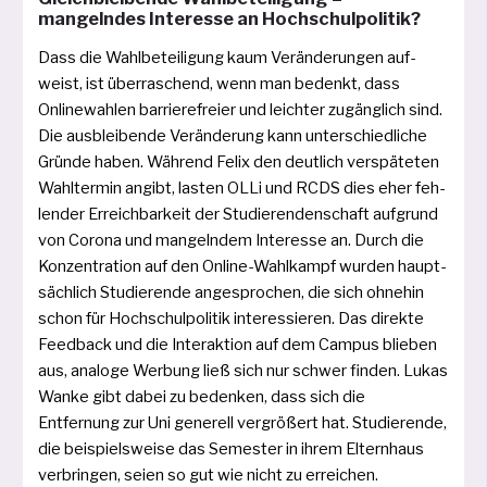
mangelndes Interesse an Hochschulpolitik?
Dass die Wahlbeteiligung kaum Veränderungen auf­
weist, ist über­ra­schend, wenn man bedenkt, dass
Onlinewahlen bar­rie­re­frei­er und leich­ter zugäng­lich sind.
Die aus­blei­ben­de Veränderung kann unter­schied­li­che
Gründe haben. Während Felix den deut­lich ver­spä­te­ten
Wahltermin angibt, las­ten OLLi und RCDS dies eher feh­
len­der Erreichbarkeit der Studierendenschaft auf­grund
von Corona und man­geln­dem Interesse an. Durch die
Konzentration auf den Online-Wahlkampf wur­den haupt­
säch­lich Studierende ange­spro­chen, die sich ohne­hin
schon für Hochschulpolitik inter­es­sie­ren. Das direk­te
Feedback und die Interaktion auf dem Campus blie­ben
aus, ana­lo­ge Werbung ließ sich nur schwer fin­den. Lukas
Wanke gibt dabei zu beden­ken, dass sich die
Entfernung zur Uni gene­rell ver­grö­ßert hat. Studierende,
die bei­spiels­wei­se das Semester in ihrem Elternhaus
ver­brin­gen, sei­en so gut wie nicht zu erreichen.