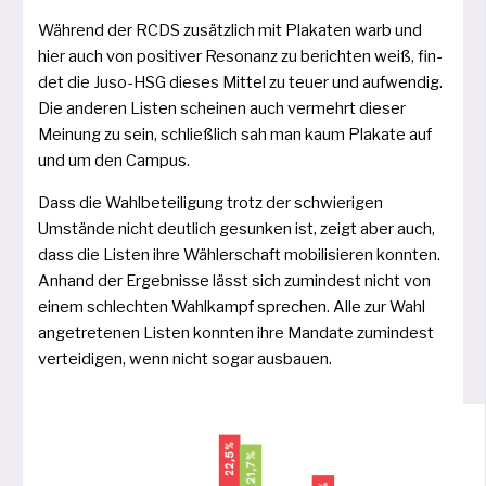
Während der RCDS zusätz­lich mit Plakaten warb und
hier auch von posi­ti­ver Resonanz zu berich­ten weiß, fin­
det die Juso-HSG die­ses Mittel zu teu­er und auf­wen­dig.
Die ande­ren Listen schei­nen auch ver­mehrt die­ser
Meinung zu sein, schließ­lich sah man kaum Plakate auf
und um den Campus.
Dass die Wahlbeteiligung trotz der schwie­ri­gen
Umstände nicht deut­lich gesun­ken ist, zeigt aber auch,
dass die Listen ihre Wählerschaft mobi­li­sie­ren konn­ten.
Anhand der Ergebnisse lässt sich zumin­dest nicht von
einem schlech­ten Wahlkampf spre­chen. Alle zur Wahl
an­getretenen Listen konn­ten ihre Mandate zumin­dest
ver­tei­di­gen, wenn nicht sogar ausbauen.