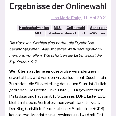
Ergebnisse der Onlinewahl
Lisa Marie Emig
|
11. Mai 2021
Hochschulwahlen
MLU
Onlinewahl
Senat der
MLU
Studierendenrat
Stura-Wahlen
Die Hochschulwahlen sind vor­bei, die Ergebnisse
bekannt­ge­ge­ben. Was ist bei der Wahl her­aus­ge­kom­
men, und vor allem: Wie schät­zen die Listen selbst die
Ergebnisse ein?
Wer Überraschungen
oder gro­ße Veränderungen
erwar­tet hat, wird von den Ergebnissen ent­täuscht sein.
Zumindest die Sitzverteilung des neu­en Stura ist ähn­lich
geblieben.Die Offene Linke Liste (OLLi) gewinnt einen
Platz dazu und hat somit 15 Sitze inne. EURE Liste (EULi)
bleibt mit sechs Vertreter:innen zweit­stärks­te Kraft.
Der Ring Christlich-Demokratischer Studenten (RCDS)
konn­te zwei Mandate hin­zu­ge­win­nen und wird mit fünf