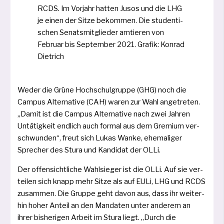
RCDS. Im Vorjahr hat­ten Jusos und die LHG
je einen der Sitze bekom­men. Die stu­den­ti­
schen Senatsmitglieder amtie­ren von
Februar bis September 2021. Grafik: Konrad
Dietrich
Weder die Grüne Hoch­schulgruppe (GHG) noch die
Campus Alternative (CAH) waren zur Wahl ange­tre­ten.
„Damit ist die Campus Alternative nach zwei Jahren
Untätigkeit end­lich auch for­mal aus dem Gremium ver­
schwun­den“, freut sich Lukas Wanke, ehe­ma­li­ger
Sprecher des Stura und Kandidat der OLLi.
Der offen­sicht­li­che Wahlsieger ist die OLLi. Auf sie ver­
tei­len sich knapp mehr Sitze als auf EULi, LHG und RCDS
zusam­men. Die Gruppe geht davon aus, dass ihr wei­ter­
hin hoher Anteil an den Mandaten unter ande­rem an
ihrer bis­he­ri­gen Arbeit im Stura liegt. „Durch die