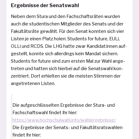
Ergebnisse der Senatswahl
Neben dem Stura und den Fachschaftsräten wur­den
auch die stu­den­ti­schen Mitglieder des Senats und der
Fakultätsräte gewählt. Für den Senat konn­ten sich vier
Listen je einen Platz holen: Students for future, EULi,
OLLi und RCDS. Die LHG hat­te zwar Kandidat:innen auf­
ge­stellt, konn­te sich aller­dings kein Mandat sichern.
Students for future sind zum ers­ten Mal zur Wahl ange­
tre­ten und hat­ten sich hier­bei auf die Senatswahl kon­
zen­triert. Dort erhiel­ten sie die meis­ten Stimmen der
ange­tre­te­nen Listen.
Die auf­ge­schlüs­sel­ten Ergebnisse der Stura- und
Fachschaftswahl fin­det Ihr hier:
https://www.hochschulwahl.info/wahlergebnisse/
Die Ergebnisse der Senats- und Fakultätsratswahlen
fin­det Ihr hier: