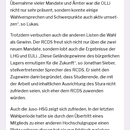
Übernahme vie­ler Mandate und Ämter war die OLLi
nicht nur sehr prä­sent, son­dern konn­te eini­ge
Wahlversprechen und Schwerpunkte auch aktiv umset­
zen“, so Lukas.
Trotzdem ver­bu­chen auch die ande­ren Listen die Wahl
als Gewinn. Der RCDS freut sich nicht nur über die zwei
neu­en Mandate, son­dern lobt auch die Ergebnisse der
LHG und EULi. „Diese Geländegewinne des bür­ger­li­chen
Lagers ermu­ti­gen für die Zukunft“, so Jonathan Sieber,
stell­ver­tre­ten­der Sprecher des RCDS. Er sieht den
Zugewinn dar­in begrün­det, dass Studierende, die mit
der Arbeit und inhalt­li­chen Ausrichtung des Stura nicht
zufrie­den sei­en, sich eher dem RCDS zuwen­den
würden.
Auch die Juso-HSG zeigt sich zufrie­den. In der letz­ten
Wahlperiode hat­te sie durch den Übertritt eines
Mitglieds zu einer ande­ren Hochschulgruppe einen