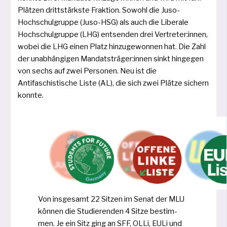
Plätzen dritt­stärks­te Fraktion. Sowohl die Juso-
Hochschulgruppe (Juso-HSG) als auch die Liberale
Hochschulgruppe (LHG) ent­sen­den drei Vertreter:innen,
wobei die LHG einen Platz hin­zu­ge­won­nen hat. Die Zahl
der unab­hän­gi­gen Mandatsträger:innen sinkt hin­ge­gen
von sechs auf zwei Personen. Neu ist die
Antifaschistische Liste (AL), die sich zwei Plätze sichern
konnte.
Von ins­ge­samt 22 Sitzen im Senat der MLU
kön­nen die Studierenden 4 Sitze bestim­
men. Je ein Sitz ging an SFF, OLLi, EULi und