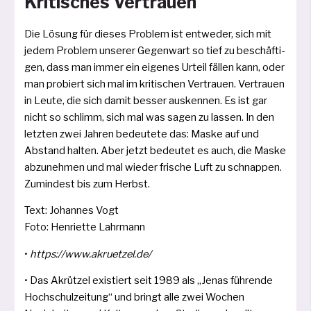
Kritisches Vertrauen
Die Lösung für die­ses Problem ist ent­we­der, sich mit
jedem Problem unse­rer Gegenwart so tief zu beschäf­ti­
gen, dass man immer ein eige­nes Urteil fäl­len kann, oder
man pro­biert sich mal im kri­ti­schen Vertrauen. Vertrauen
in Leute, die sich damit bes­ser aus­ken­nen. Es ist gar
nicht so schlimm, sich mal was sagen zu las­sen. In den
letz­ten zwei Jahren bedeu­te­te das: Maske auf und
Abstand hal­ten. Aber jetzt bedeu­tet es auch, die Maske
abzu­neh­men und mal wie­der fri­sche Luft zu schnap­pen.
Zumindest bis zum Herbst.
Text: Johannes Vogt
Foto: Henriette Lahrmann
•
https://www.akruetzel.de/
• Das Akrützel exis­tiert seit 1989 als „Jenas füh­ren­de
Hochschulzeitung“ und bringt alle zwei Wochen