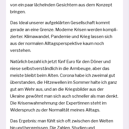
von ein paar lächeln­den Gesichtern aus dem Konzept
bringen.
Das Ideal unse­rer auf­ge­klär­ten Gesellschaft kommt
gera­de an eine Grenze. Moderne Krisen wer­den kom­pli­
zier­ter. Klimawandel, Pandemie und Krieg las­sen sich
aus der nor­ma­len All­tagsperspektive kaum noch
verstehen.
Natürlich bezahl ich jetzt fünf Euro für den Döner und
nie­se selbst­ver­ständ­lich in die Armbeuge, aber das
meis­te bleibt beim Alten. Corona habe ich zwei­mal gut
über­stan­den, die Hitzewellen im Sommer hal­te ich ganz
gut am Wehr aus, und an die Kriegsbilder aus der
Ukraine gewöhnt man sich auch schnel­ler als man denkt.
Die Krisenwahrnehmung der Expertinnen steht im
Widerspruch zu der Nor­malität mei­nes Alltags.
Das Ergebnis: man fühlt sich oft zwi­schen den Welten
hin­ und her­ge­ris­sen. Die Zahlen, Stu­dien und