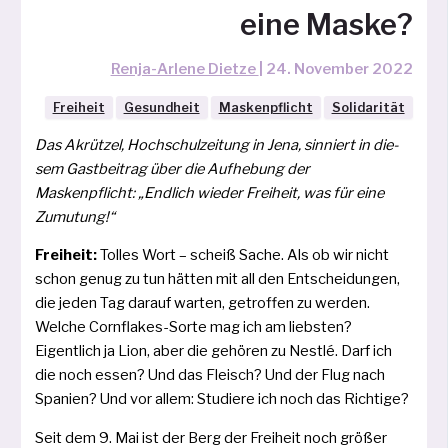
eine Maske?
Renja-Arlene Dietze
|
24. November 2022
Freiheit
Gesundheit
Maskenpflicht
Solidarität
Das Akrützel, Hochschulzeitung in Jena, sin­niert in die­
sem Gastbeitrag über die Aufhebung der
Maskenpflicht: „Endlich wie­der Freiheit, was für eine
Zumutung!“
Freiheit:
Tolles Wort – scheiß Sache. Als ob wir nicht
schon genug zu tun hät­ten mit all den Entscheidungen,
die jeden Tag dar­auf war­ten, getrof­fen zu wer­den.
Welche Cornflakes­-Sorte mag ich am liebs­ten?
Eigentlich ja Lion, aber die gehö­ren zu Nestlé. Darf ich
die noch essen? Und das Fleisch? Und der Flug nach
Spanien? Und vor allem: Studiere ich noch das Richtige?
Seit dem 9. Mai ist der Berg der Freiheit noch grö­ßer