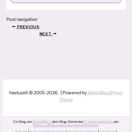
Post navigation
PREVIOUS
NEXT
hastuzeit © 2005-2026 | Powered by
Astra WordPress
Theme
Ein Blog von
Blogs@MLU
, dem Blog-Dienst des
IT-Servicezentrums
der
Martin-Luther-Universität Halle-Wittenberg
Features
|
Nutzungsbedingungen
|
Kontakt/Impressum
|
Disclaimer
|