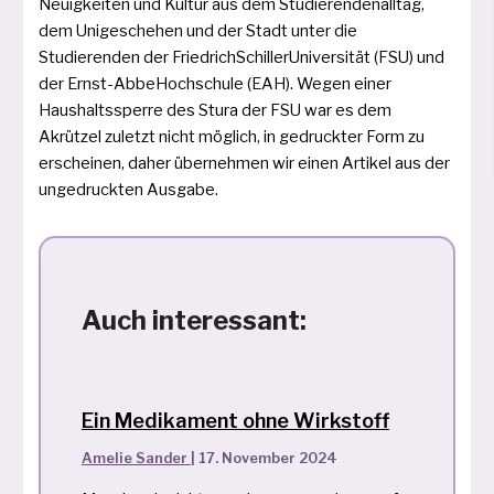
Neuigkeiten und Kul­tur aus dem Studierendenalltag,
dem Uni­geschehen und der Stadt unter die
Studierenden der Friedrich­Schiller­Universität (FSU) und
der Ernst­-Abbe­Hochschule (EAH). Wegen einer
Haushaltssperre des Stura der FSU war es dem
Akrützel zuletzt nicht mög­lich, in gedruck­ter Form zu
erschei­nen, daher über­neh­men wir einen Artikel aus der
unge­druck­ten Ausgabe.
Auch interessant:
Ein Medikament ohne Wirkstoff
Amelie Sander
|
17. November 2024