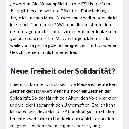
gewor­den. Die Maskenpflicht an der FSU ist gefal­len.
Jetzt gibt es eine wei­te­re Pflicht zur Entscheidung:
Trage ich mei­nen Mund­-Na­senschutz wei­ter oder bin ich
jetzt doch Quer­denker? Während die meis­ten in den
ers­ten Tagen noch sicht­bar zu den Antiquerdenken­ den
gehör­ten und stolz ihre Masken tru­gen, fal­len mitt­ler­
wei­le von Tag zu Tag die Scham­grenzen. Endlich wie­der
Gesicht zei­gen. End­lich wie­der frei.
Neue Freiheit oder Solidarität?
Eigentlich könn­te ich froh sein. Die Maske ist heu­te kein
Zeichen der Hörigkeit mehr, nur noch ein Zeichen der
Solidarität. Solida­rität mit den Alten, den Vorerkrankten
und viel­leicht sogar mit den Ungeimpften. Endlich kann
ich bewei­sen, dass nicht die Staats­hörigkeit mich dazu
brach­te, zwei Jahre mit bedeck­tem Gesicht ein­kau­fen
zu gehen, son­dern mei­ne eige­ne Überzeugung.