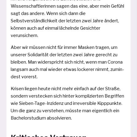
Wissenschaftlerinnen sagen das eine, aber mein Gefühl
sagt das ande­re. Wenn sich dann die
Selbstverständlichkeit der letz­ten zwei Jahre ändert,
kön­nen auch auf ein­mal lächeln­de Gesichter
verunsichern.
Aber wir müs­sen nicht für immer Masken tra­gen, um
unse­rer Solidarität der letz­ten zwei Jahre gerecht zu
blei­ben. Man wider­spricht sich nicht, wenn man Corona
lang­sam auch mal wie­der etwas locke­rer nimmt, zumin­
dest vorerst.
Krisen lie­gen heu­te nicht mehr ein­fach auf der Straße,
son­dern ver­ste­cken sich hin­ter kom­plizierten Begriffen
wie Sieben­-Tage-­Inzidenz und irrever­si­ble Kipppunkte.
Um die ganz zu ver­ste­hen, müss­te man eigent­lich ein
Bache­lorstudium absolvieren.