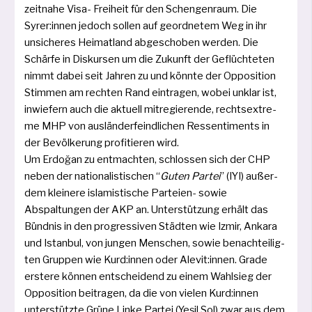
zeit­na­he Visa- Freiheit für den Schengenraum. Die
Syrer:innen jedoch sol­len auf geord­ne­tem Weg in ihr
unsi­che­res Heimatland abge­scho­ben wer­den. Die
Schärfe in Diskursen um die Zukunft der Geflüchteten
nimmt dabei seit Jahren zu und könn­te der Opposition
Stimmen am rech­ten Rand ein­tra­gen, wobei unklar ist,
inwie­fern auch die aktu­ell mit­re­gie­ren­de, rechts­ex­tre­
me MHP von aus­län­der­feind­li­chen Ressentiments in
der Bevölkerung pro­fi­tie­ren wird.
Um Erdoğan zu ent­mach­ten, schlos­sen sich der CHP
neben der natio­na­lis­ti­schen “
Guten Partei
” (IYI) außer­
dem klei­ne­re isla­mis­ti­sche Parteien- sowie
Abspaltungen der AKP an. Unterstützung erhält das
Bündnis in den pro­gres­si­ven Städten wie Izmir, Ankara
und Istanbul, von jun­gen Menschen, sowie benach­tei­lig­
ten Gruppen wie Kurd:innen oder Alevit:innen. Grade
ers­te­re kön­nen ent­schei­dend zu einem Wahlsieg der
Opposition bei­tra­gen, da die von vie­len Kurd:innen
unter­stütz­te Grüne Linke Partei (Yeşil Sol) zwar aus dem