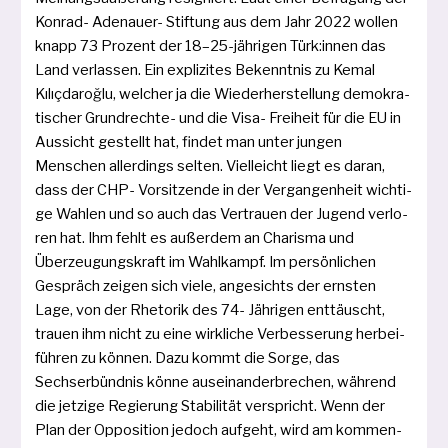
Konrad- Adenauer- Stiftung aus dem Jahr 2022 wol­len
knapp 73 Prozent der 18–25-jährigen Türk:innen das
Land ver­las­sen. Ein expli­zi­tes Bekenntnis zu Kemal
Kılıçdaroğlu, wel­cher ja die Wiederherstellung demo­kra­
ti­scher Grundrechte- und die Visa- Freiheit für die EU in
Aussicht gestellt hat, fin­det man unter jun­gen
Menschen aller­dings sel­ten. Vielleicht liegt es dar­an,
dass der CHP- Vorsitzende in der Vergangenheit wich­ti­
ge Wahlen und so auch das Vertrauen der Jugend ver­lo­
ren hat. Ihm fehlt es außer­dem an Charisma und
Überzeugungskraft im Wahlkampf. Im per­sön­li­chen
Gespräch zei­gen sich vie­le, ange­sichts der erns­ten
Lage, von der Rhetorik des 74- Jährigen ent­täuscht,
trau­en ihm nicht zu eine wirk­li­che Verbesserung her­bei­
füh­ren zu kön­nen. Dazu kommt die Sorge, das
Sechserbündnis kön­ne aus­ein­an­der­bre­chen, wäh­rend
die jet­zi­ge Regierung Stabilität ver­spricht. Wenn der
Plan der Opposition jedoch auf­geht, wird am kom­men­