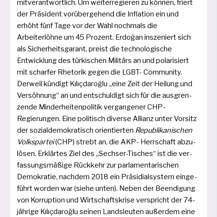
mit­ver­ant­wort­lich. Um wei­ter­re­gie­ren zu kön­nen, friert
der Präsident vor­über­ge­hend die Inflation ein und
erhöht fünf Tage vor der Wahl noch­mals die
Arbeiterlöhne um 45 Prozent. Erdoğan insze­niert sich
als Sicherheitsgarant, preist die tech­no­lo­gi­sche
Entwicklung des tür­ki­schen Militärs an und pola­ri­siert
mit schar­fer Rhetorik gegen die LGBT- Community.
Derweil kün­digt Kılıçdaroğlu „eine Zeit der Heilung und
Versöhnung“ an und ent­schul­digt sich für die aus­gren­
zen­de Minderheitenpolitik ver­gan­ge­ner CHP-
Regierungen. Eine poli­tisch diver­se Allianz unter Vorsitz
der sozi­al­de­mo­kra­tisch ori­en­tier­ten
Republikanischen
Volkspartei
(CHP) strebt an, die AKP- Herrschaft abzu­
lö­sen. Erklärtes Ziel des „Sechser-Tisches“ ist die ver­
fas­sungs­mä­ßi­ge Rückkehr zur par­la­men­ta­ri­schen
Demokratie, nach­dem 2018 ein Präsidialsystem ein­ge­
führt wor­den war (sie­he unten). Neben der Beendigung
von Korruption und Wirtschaftskrise ver­spricht der 74-
jäh­ri­ge Kılıçdaroğlu sei­nen Landsleuten außer­dem eine