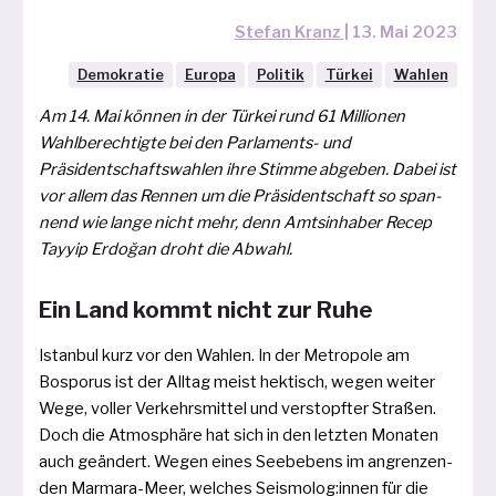
Stefan Kranz
|
13. Mai 2023
Demokratie
Europa
Politik
Türkei
Wahlen
Am 14. Mai kön­nen in der Türkei rund 61 Millionen
Wahlberechtigte bei den Parlaments- und
Präsidentschaftswahlen ihre Stimme abge­ben. Dabei ist
vor allem das Rennen um die Präsidentschaft so span­
nend wie lan­ge nicht mehr, denn Amtsinhaber Recep
Tayyip Erdoğan droht die Abwahl.
Ein Land kommt nicht zur Ruhe
Istanbul kurz vor den Wahlen. In der Metropole am
Bosporus ist der Alltag meist hek­tisch, wegen wei­ter
Wege, vol­ler Verkehrsmittel und ver­stopf­ter Straßen.
Doch die Atmosphäre hat sich in den letz­ten Monaten
auch geän­dert. Wegen eines Seebebens im angren­zen­
den Marmara-Meer, wel­ches Seismolog:innen für die