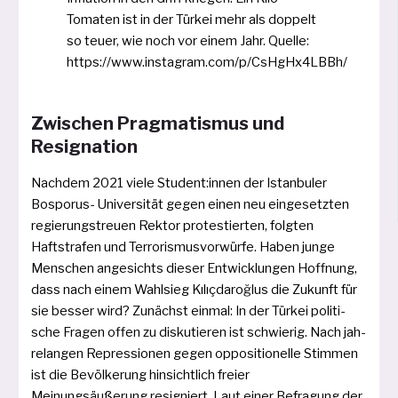
Tomaten ist in der Türkei mehr als dop­pelt
so teu­er, wie noch vor einem Jahr. Quelle:
https://www.instagram.com/p/CsHgHx4LBBh/
Zwischen Pragmatismus und
Resignation
Nachdem 2021 vie­le Student:innen der Istanbuler
Bosporus- Universität gegen einen neu ein­ge­setz­ten
regie­rungs­treu­en Rektor pro­tes­tier­ten, folg­ten
Haftstrafen und Terrorismusvorwürfe. Haben jun­ge
Menschen ange­sichts die­ser Entwicklungen Hoffnung,
dass nach einem Wahlsieg Kılıçdaroğlus die Zukunft für
sie bes­ser wird? Zunächst ein­mal: In der Türkei poli­ti­
sche Fragen offen zu dis­ku­tie­ren ist schwie­rig. Nach jah­
re­lan­gen Repressionen gegen oppo­si­tio­nel­le Stimmen
ist die Bevölkerung hin­sicht­lich frei­er
Meinungsäußerung resi­gniert. Laut einer Befragung der