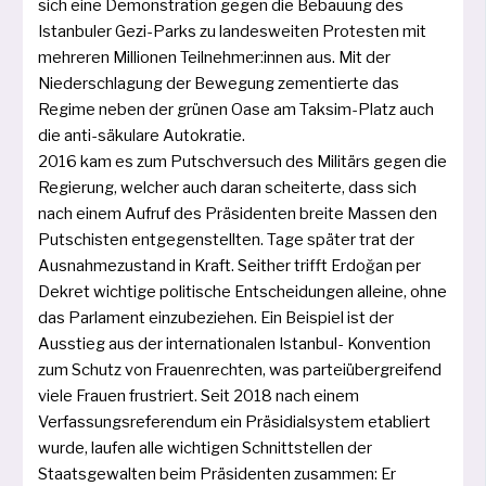
sich eine Demonstration gegen die Bebauung des
Istanbuler Gezi-Parks zu lan­des­wei­ten Protesten mit
meh­re­ren Millionen Teilnehmer:innen aus. Mit der
Niederschlagung der Bewegung zemen­tier­te das
Regime neben der grü­nen Oase am Taksim-Platz auch
die anti-säku­la­re Autokratie.
2016 kam es zum Putschversuch des Militärs gegen die
Regierung, wel­cher auch dar­an schei­ter­te, dass sich
nach einem Aufruf des Präsidenten brei­te Massen den
Putschisten ent­ge­gen­stell­ten. Tage spä­ter trat der
Ausnahmezustand in Kraft. Seither trifft Erdoğan per
Dekret wich­ti­ge poli­ti­sche Entscheidungen allei­ne, ohne
das Parlament ein­zu­be­zie­hen. Ein Beispiel ist der
Ausstieg aus der inter­na­tio­na­len Istanbul- Konvention
zum Schutz von Frauenrechten, was par­tei­über­grei­fend
vie­le Frauen frus­triert. Seit 2018 nach einem
Verfassungsreferendum ein Präsidialsystem eta­bliert
wur­de, lau­fen alle wich­ti­gen Schnittstellen der
Staatsgewalten beim Präsidenten zusam­men: Er