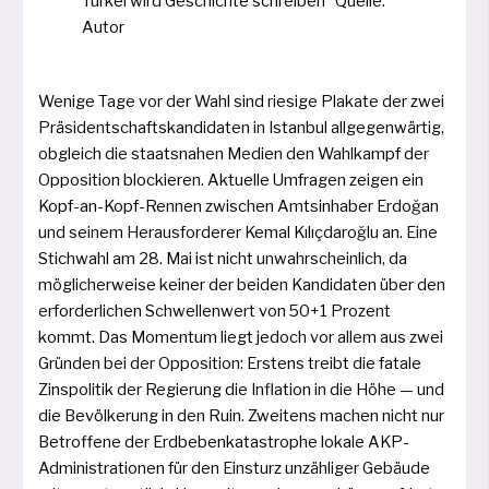
Türkei wird Geschichte schrei­ben“ Quelle:
Autor
Wenige Tage vor der Wahl sind rie­si­ge Plakate der zwei
Präsidentschaftskandidaten in Istanbul all­ge­gen­wär­tig,
obgleich die staats­na­hen Medien den Wahlkampf der
Opposition blo­ckie­ren. Aktuelle Umfragen zei­gen ein
Kopf-an-Kopf-Rennen zwi­schen Amtsinhaber Erdoğan
und sei­nem Herausforderer Kemal Kılıçdaroğlu an. Eine
Stichwahl am 28. Mai ist nicht unwahr­schein­lich, da
mög­li­cher­wei­se kei­ner der bei­den Kandidaten über den
erfor­der­li­chen Schwellenwert von 50+1 Prozent
kommt. Das Momentum liegt jedoch vor allem aus zwei
Gründen bei der Opposition: Erstens treibt die fata­le
Zinspolitik der Regierung die Inflation in die Höhe — und
die Bevölkerung in den Ruin. Zweitens machen nicht nur
Betroffene der Erdbebenkatastrophe loka­le AKP-
Administrationen für den Einsturz unzäh­li­ger Gebäude