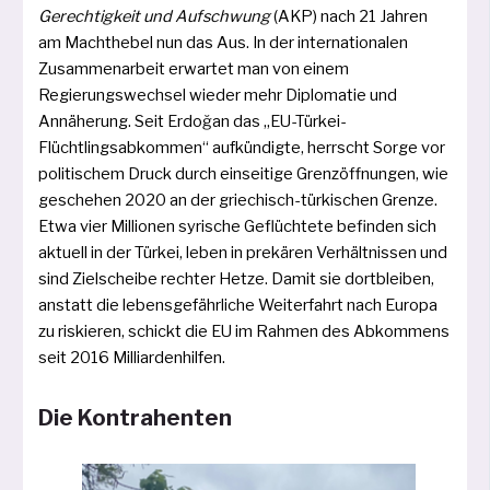
Gerechtigkeit und Aufschwung
(AKP) nach 21 Jahren
am Machthebel nun das Aus. In der inter­na­tio­na­len
Zusammenarbeit erwar­tet man von einem
Regierungswechsel wie­der mehr Diplomatie und
Annäherung. Seit Erdoğan das „EU-Türkei-
Flüchtlingsabkommen“ auf­kün­dig­te, herrscht Sorge vor
poli­ti­schem Druck durch ein­sei­ti­ge Grenzöffnungen, wie
gesche­hen 2020 an der grie­chisch-tür­ki­schen Grenze.
Etwa vier Millionen syri­sche Geflüchtete befin­den sich
aktu­ell in der Türkei, leben in pre­kä­ren Verhältnissen und
sind Zielscheibe rech­ter Hetze. Damit sie dort­blei­ben,
anstatt die lebens­ge­fähr­li­che Weiterfahrt nach Europa
zu ris­kie­ren, schickt die EU im Rahmen des Abkommens
seit 2016 Milliardenhilfen.
Die Kontrahenten