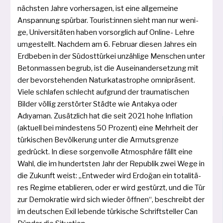
nächs­ten Jahre vor­her­sa­gen, ist eine all­ge­mei­ne
Anspannung spür­bar. Tourist:innen sieht man nur weni­
ge, Universitäten haben vor­sorg­lich auf Online- Lehre
umge­stellt. Nachdem am 6. Februar die­sen Jahres ein
Erdbeben in der Südosttürkei unzäh­li­ge Menschen unter
Betonmassen begrub, ist die Auseinandersetzung mit
der bevor­ste­hen­den Naturkatastrophe omni­prä­sent.
Viele schla­fen schlecht auf­grund der trau­ma­ti­schen
Bilder völ­lig zer­stör­ter Städte wie Antakya oder
Adıyaman. Zusätzlich hat die seit 2021 hohe Inflation
(aktu­ell bei min­des­tens 50 Prozent) eine Mehrheit der
tür­ki­schen Bevölkerung unter die Armutsgrenze
gedrückt. In die­se sor­gen­vol­le Atmosphäre fällt eine
Wahl, die im hun­derts­ten Jahr der Republik zwei Wege in
die Zukunft weist: „Entweder wird Erdoğan ein tota­li­tä­
res Regime eta­blie­ren, oder er wird gestürzt, und die Tür
zur Demokratie wird sich wie­der öff­nen“, beschreibt der
im deut­schen Exil leben­de tür­ki­sche Schriftsteller Can