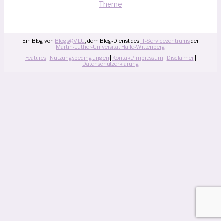
Theme
Ein Blog von
Blogs@MLU
, dem Blog-Dienst des
IT-Servicezentrums
der
Martin-Luther-Universität Halle-Wittenberg
Features
|
Nutzungsbedingungen
|
Kontakt/Impressum
|
Disclaimer
|
Datenschutzerklärung