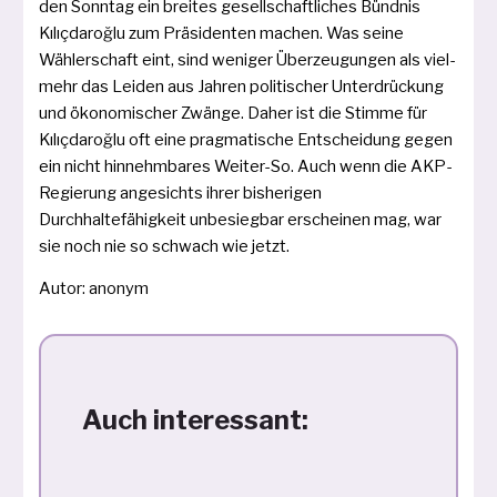
den Sonntag ein brei­tes gesell­schaft­li­ches Bündnis
Kılıçdaroğlu zum Präsidenten machen. Was sei­ne
Wählerschaft eint, sind weni­ger Überzeugungen als viel­
mehr das Leiden aus Jahren poli­ti­scher Unterdrückung
und öko­no­mi­scher Zwänge. Daher ist die Stimme für
Kılıçdaroğlu oft eine prag­ma­ti­sche Entscheidung gegen
ein nicht hin­nehm­ba­res Weiter-So. Auch wenn die AKP-
Regierung ange­sichts ihrer bis­he­ri­gen
Durchhaltefähigkeit unbe­sieg­bar erschei­nen mag, war
sie noch nie so schwach wie jetzt.
Autor: anonym
Auch interessant: