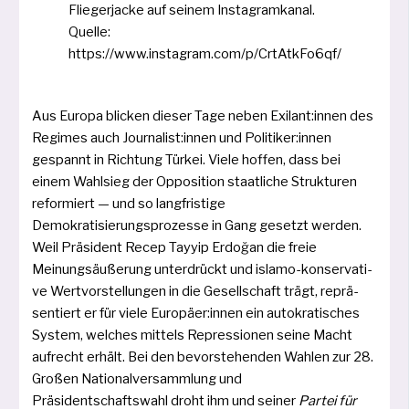
Fliegerjacke auf sei­nem Instagramkanal.
Quelle:
https://www.instagram.com/p/CrtAtkFo6qf/
Aus Europa bli­cken die­ser Tage neben Exilant:innen des
Regimes auch Journalist:innen und Politiker:innen
gespannt in Richtung Türkei. Viele hof­fen, dass bei
einem Wahlsieg der Opposition staat­li­che Strukturen
refor­miert — und so lang­fris­ti­ge
Demokratisierungsprozesse in Gang gesetzt wer­den.
Weil Präsident Recep Tayyip Erdoğan die freie
Meinungsäußerung unter­drückt und isla­mo-kon­ser­va­ti­
ve Wertvorstellungen in die Gesellschaft trägt, reprä­
sen­tiert er für vie­le Europäer:innen ein auto­kra­ti­sches
System, wel­ches mit­tels Repressionen sei­ne Macht
auf­recht erhält. Bei den bevor­ste­hen­den Wahlen zur 28.
Großen Nationalversammlung und
Präsidentschaftswahl droht ihm und sei­ner
Partei für