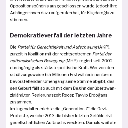
Oppositionsbündnis aus­ge­schlos­sen wur­de, jedoch ihre
Anhänger:innen dazu auf­ge­ru­fen hat, für Kılıçdaroğlu zu
stimmen.
Demokratieverfall der letzten Jahre
Die
Partei für Gerechtigkeit und Aufschwung
(AKP),
zur­zeit in Koalition mit der rechts­ex­tre­men
Partei der
natio­na­lis­ti­schen Bewegung
(MHP), regiert seit 2002
durch­gän­gig als stärks­te poli­ti­sche Kraft. Wer von den
schät­zungs­wei­se 6,5 Millionen Erstwähler:innen beim
bevor­ste­hen­den Urnengang sei­ne Stimme abgibt, des­
sen Geburt fällt so auch mit dem Beginn der über zwan­
zig­jäh­ri­gen Regierungszeit Recep Tayyip Erdoğans
zusam­men.
Im Jugendalter erleb­te die „Generation Z“ die Gezi-
Proteste, wel­che 2013 die bis­her letz­ten Gefühle zivil­
ge­sell­schaft­li­chen Aufbruchs weck­ten. Damals wei­te­te