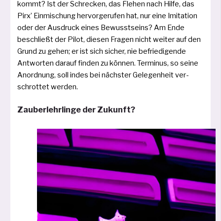
kommt? Ist der Schrecken, das Flehen nach Hilfe, das
Pirx’ Einmischung her­vor­ge­ru­fen hat, nur eine Imitation
oder der Ausdruck eines Bewusstseins? Am Ende
beschließt der Pilot, die­sen Fragen nicht wei­ter auf den
Grund zu gehen; er ist sich sicher, nie befrie­di­gen­de
Antworten dar­auf fin­den zu kön­nen. Terminus, so sei­ne
Anordnung, soll indes bei nächs­ter Gelegenheit ver­
schrot­tet werden.
Zauberlehrlinge der Zukunft?