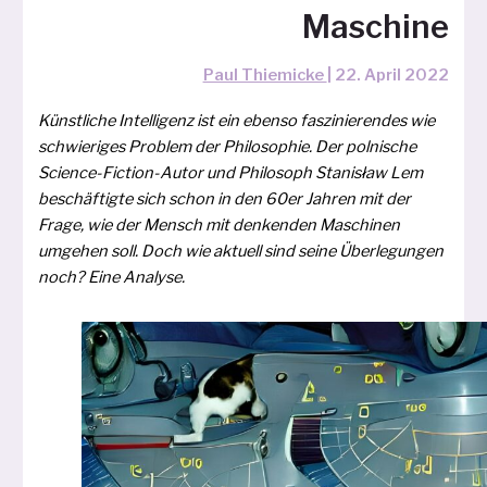
Maschine
Paul Thiemicke
|
22. April 2022
Künstliche Intelligenz ist ein eben­so fas­zi­nie­ren­des wie
schwie­ri­ges Problem der Philosophie. Der pol­ni­sche
Science-Fiction-Autor und Philosoph Stanisław Lem
beschäf­tig­te sich schon in den 60er Jahren mit der
Frage, wie der Mensch mit den­ken­den Maschinen
umge­hen soll. Doch wie aktu­ell sind sei­ne Überlegungen
noch? Eine Analyse.