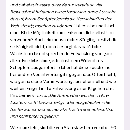
und dabei auf­pass­te, dass sie nur gera­de so viel
Bewusstheit beka­men wie erfor­der­lich, ohne Aussicht
dar­auf, ihrem Schöpfer jemals die Herrlichkeiten der
Welt strei­tig machen zu kön­nen.“
Ist es also unethisch,
einer KI die Möglichkeit zum „Erkenne dich selbst!“ zu
ver­weh­ren? Auch ein mensch­li­cher Säugling besitzt die­
se Fähigkeit nicht, doch besorgt das natür­li­che
Wachstum die ent­spre­chen­de Entwicklung von ganz
allein. Eine Maschine jedoch ist dem Willen ihres
Schöpfers aus­ge­lie­fert – daher hat die­ser auch eine
beson­de­re Verantwortung ihr gegen­über. Offen bleibt,
wie genau die­se Verantwortung aus­se­hen soll und wie
weit ein Eingriff in die Entwicklung einer KI gehen darf.
Pirx bemerkt dazu:
„Die Automaten wur­den in ihrer
Existenz nicht benach­tei­ligt oder aus­ge­beu­tet – die
Sache war ein­fa­cher, mora­lisch schwe­rer anfecht­bar
und schlim­mer zugleich.“
Wie man sieht, sind die von Stanisław Lem vor über 50