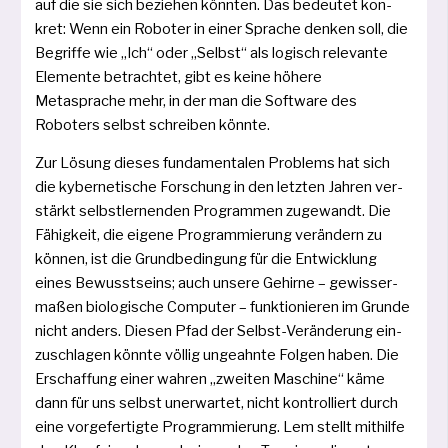
auf die sie sich bezie­hen könn­ten. Das bedeu­tet kon­
kret: Wenn ein Roboter in einer Sprache den­ken soll, die
Begriffe wie „Ich“ oder „Selbst“ als logisch rele­van­te
Elemente betrach­tet, gibt es kei­ne höhe­re
Metasprache mehr, in der man die Software des
Roboters selbst schrei­ben könnte.
Zur Lösung die­ses fun­da­men­ta­len Problems hat sich
die kyber­ne­ti­sche Forschung in den letz­ten Jahren ver­
stärkt selbst­ler­nen­den Programmen zuge­wandt. Die
Fähigkeit, die eige­ne Programmierung ver­än­dern zu
kön­nen, ist die Grundbedingung für die Entwicklung
eines Bewusstseins; auch unse­re Gehirne – gewis­ser­
ma­ßen bio­lo­gi­sche Computer – funk­tio­nie­ren im Grunde
nicht anders. Diesen Pfad der Selbst-Veränderung ein­
zu­schla­gen könn­te völ­lig unge­ahn­te Folgen haben. Die
Erschaffung einer wah­ren „zwei­ten Maschine“ käme
dann für uns selbst uner­war­tet, nicht kon­trol­liert durch
eine vor­ge­fer­tig­te Programmierung. Lem stellt mit­hil­fe