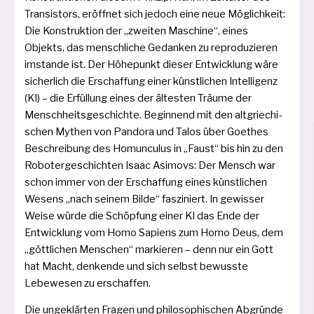
Transistors, eröff­net sich jedoch eine neue Möglichkeit:
Die Konstruktion der „zwei­ten Maschine“, eines
Objekts, das mensch­li­che Gedanken zu repro­du­zie­ren
imstan­de ist. Der Höhepunkt die­ser Entwicklung wäre
sicher­lich die Erschaffung einer künst­li­chen Intelligenz
(KI) – die Erfüllung eines der ältes­ten Träume der
Menschheitsgeschichte. Beginnend mit den alt­grie­chi­
schen Mythen von Pandora und Talos über Goethes
Beschreibung des Homunculus in „Faust“ bis hin zu den
Robotergeschichten Isaac Asimovs: Der Mensch war
schon immer von der Erschaffung eines künst­li­chen
Wesens „nach sei­nem Bilde“ fas­zi­niert. In gewis­ser
Weise wür­de die Schöpfung einer KI das Ende der
Entwicklung vom Homo Sapiens zum Homo Deus, dem
„gött­li­chen Menschen“ mar­kie­ren – denn nur ein Gott
hat Macht, den­ken­de und sich selbst bewuss­te
Lebewesen zu erschaffen.
Die unge­klär­ten Fragen und phi­lo­so­phi­schen Abgründe