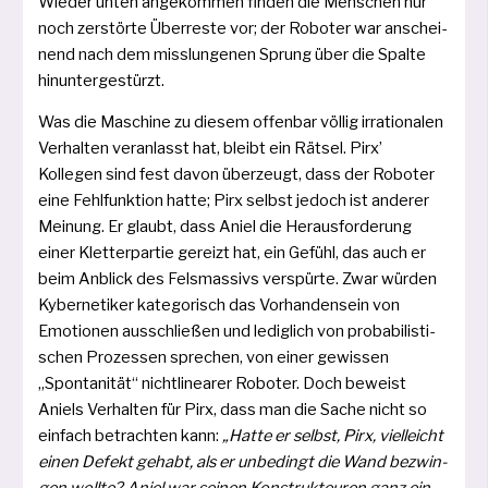
Wieder unten ange­kom­men fin­den die Menschen nur
noch zer­stör­te Überreste vor; der Roboter war anschei­
nend nach dem miss­lun­ge­nen Sprung über die Spalte
hinuntergestürzt.
Was die Maschine zu die­sem offen­bar völ­lig irra­tio­na­len
Verhalten ver­an­lasst hat, bleibt ein Rätsel. Pirx’
Kollegen sind fest davon über­zeugt, dass der Roboter
eine Fehlfunktion hat­te; Pirx selbst jedoch ist ande­rer
Meinung. Er glaubt, dass Aniel die Herausforderung
einer Kletterpartie gereizt hat, ein Gefühl, das auch er
beim Anblick des Felsmassivs ver­spür­te. Zwar wür­den
Kybernetiker kate­go­risch das Vorhandensein von
Emotionen aus­schlie­ßen und ledig­lich von pro­ba­bi­lis­ti­
schen Prozessen spre­chen, von einer gewis­sen
„Spontanität“ nicht­li­nea­rer Roboter. Doch beweist
Aniels Verhalten für Pirx, dass man die Sache nicht so
ein­fach betrach­ten kann:
„Hatte er selbst, Pirx, viel­leicht
einen Defekt gehabt, als er unbe­dingt die Wand bezwin­