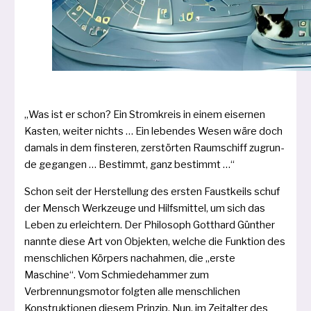
„Was ist er schon? Ein Stromkreis in einem eiser­nen
Kasten, wei­ter nichts … Ein leben­des Wesen wäre doch
damals in dem fins­te­ren, zer­stör­ten Raumschiff zugrun­
de gegan­gen … Bestimmt, ganz bestimmt …“
Schon seit der Herstellung des ers­ten Faustkeils schuf
der Mensch Werkzeuge und Hilfsmittel, um sich das
Leben zu erleich­tern. Der Philosoph Gotthard Günther
nann­te die­se Art von Objekten, wel­che die Funktion des
mensch­li­chen Körpers nach­ah­men, die „ers­te
Maschine“. Vom Schmiedehammer zum
Verbrennungsmotor folg­ten alle mensch­li­chen
Konstruktionen die­sem Prinzip. Nun, im Zeitalter des