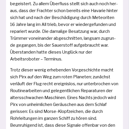
begeis­tert. Zu allem Überfluss stellt sich auch noch her­
aus, dass der Frachter schon bereits eine Havarie hin­ter
sich hat und nach der Beschädigung durch Meteoriten
16 Jahre lang im All trieb, bevor er wie­der­ge­fun­den und
repa­riert wur­de. Die dama­li­ge Besatzung war, durch
Trümmer von­ein­an­der abge­schnit­ten, lang­sam zugrun­
de gegan­gen, bis der Sauerstoff auf­ge­braucht war.
Überstanden hat­te die­ses Unglück nur der
Arbeitsroboter – Terminus.
Trotz die­ser wenig erhe­ben­den Vorgeschichte macht
sich Pirx auf den Weg zum roten Planeten; zunächst
ver­läuft der Flug recht ereig­nis­los, nur unter­bro­chen von
Routinearbeiten und gele­gent­li­chen Reparaturen der
alters­schwa­chen Maschinen. Eines Nachts jedoch wird
Pirx von unheim­li­chen Geräuschen aus dem Schlaf
geris­sen: Es sind Morse-Klopfzeichen, die durch
Rohrleitungen im gan­zen Schiff zu hören sind.
Beunruhigend ist, dass die­se Signale offen­bar von den