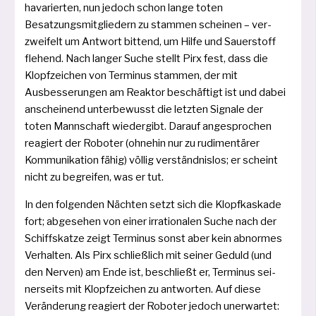
hava­rier­ten, nun jedoch schon lan­ge toten
Besatzungsmitgliedern zu stam­men schei­nen – ver­
zwei­felt um Antwort bit­tend, um Hilfe und Sauerstoff
fle­hend. Nach lan­ger Suche stellt Pirx fest, dass die
Klopfzeichen von Terminus stam­men, der mit
Ausbesserungen am Reaktor beschäf­tigt ist und dabei
anschei­nend unter­be­wusst die letz­ten Signale der
toten Mannschaft wie­der­gibt. Darauf ange­spro­chen
reagiert der Roboter (ohne­hin nur zu rudi­men­tä­rer
Kommunikation fähig) völ­lig ver­ständ­nis­los; er scheint
nicht zu begrei­fen, was er tut.
In den fol­gen­den Nächten setzt sich die Klopfkaskade
fort; abge­se­hen von einer irra­tio­na­len Suche nach der
Schiffskatze zeigt Terminus sonst aber kein abnor­mes
Verhalten. Als Pirx schließ­lich mit sei­ner Geduld (und
den Nerven) am Ende ist, beschließt er, Terminus sei­
ner­seits mit Klopfzeichen zu ant­wor­ten. Auf die­se
Veränderung reagiert der Roboter jedoch uner­war­tet: