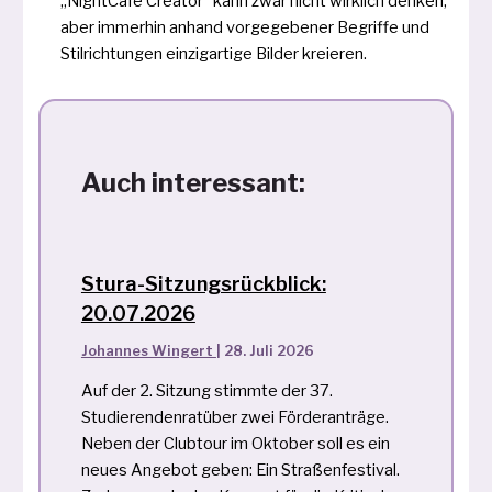
„NightCafé Creator“ kann zwar nicht wirk­lich den­ken,
aber immer­hin anhand vor­ge­ge­be­ner Begriffe und
Stilrichtungen ein­zig­ar­ti­ge Bilder kreieren.
Auch interessant:
Stura-Sitzungsrückblick:
20.07.2026
Johannes Wingert
|
28. Juli 2026
Auf der 2. Sitzung stimmte der 37.
Studierendenratüber zwei Förderanträge.
Neben der Clubtour im Oktober soll es ein
neues Angebot geben: Ein Straßenfestival.