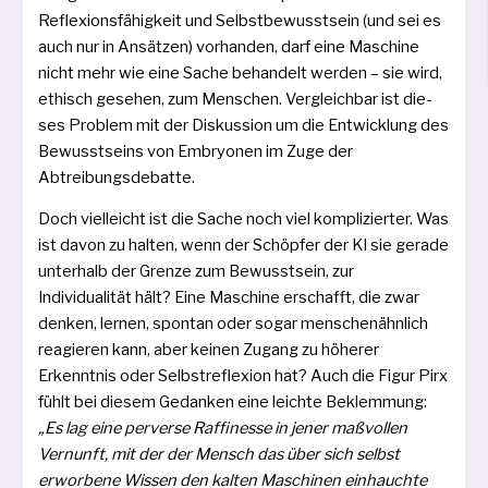
Reflexionsfähigkeit und Selbstbewusstsein (und sei es
auch nur in Ansätzen) vor­han­den, darf eine Maschine
nicht mehr wie eine Sache behan­delt wer­den – sie wird,
ethisch gese­hen, zum Menschen. Vergleichbar ist die­
ses Problem mit der Diskussion um die Entwicklung des
Bewusstseins von Embryonen im Zuge der
Abtreibungsdebatte.
Doch viel­leicht ist die Sache noch viel kom­pli­zier­ter. Was
ist davon zu hal­ten, wenn der Schöpfer der KI sie gera­de
unter­halb der Grenze zum Bewusstsein, zur
Individualität hält? Eine Maschine erschafft, die zwar
den­ken, ler­nen, spon­tan oder sogar men­schen­ähn­lich
reagie­ren kann, aber kei­nen Zugang zu höhe­rer
Erkenntnis oder Selbstreflexion hat? Auch die Figur Pirx
fühlt bei die­sem Gedanken eine leich­te Beklemmung:
„Es lag eine per­ver­se Raffinesse in jener maß­vol­len
Vernunft, mit der der Mensch das über sich selbst
erwor­be­ne Wissen den kal­ten Maschinen ein­hauch­te