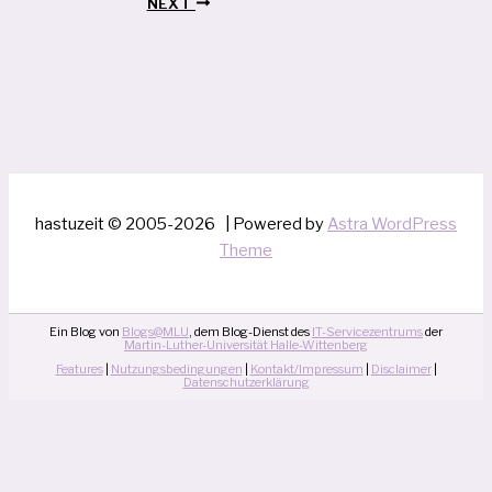
NEXT
hastuzeit © 2005-2026 | Powered by
Astra WordPress
Theme
Ein Blog von
Blogs@MLU
, dem Blog-Dienst des
IT-Servicezentrums
der
Martin-Luther-Universität Halle-Wittenberg
Features
|
Nutzungsbedingungen
|
Kontakt/Impressum
|
Disclaimer
|
Datenschutzerklärung