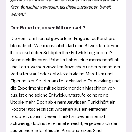
gen woll­te? Aniel war sei­nen Konstrukteuren ganz ein­
fach ähn­li­cher gewe­sen, als die­se zuzu­ge­ben bereit
waren.“
Der Roboter, unser Mitmensch?
Die von Lem hier auf­ge­wor­fe­ne Frage ist äußerst pro­
ble­ma­tisch: Wie mensch­lich darf eine KI wer­den, bevor
ihr mensch­li­cher Schöpfer ihre Entwicklung hemmt?
Seine nicht­li­nea­ren Roboter haben eine men­schen­ähn­li­
che Form, wei­sen zuwei­len Anzeichen unbe­re­chen­ba­ren
Verhaltens auf oder ent­wi­ckeln klei­ne Marotten und
Eigenheiten. Setzt man die tech­ni­sche Entwicklung und
die Experimente mit selbst­ler­nen­den Maschinen vor­
aus, ist eine sol­che Entwicklungsstufe kei­ne rei­ne
Utopie mehr. Doch ab einem gewis­sen Punkt hört ein
Roboter (tsche­chisch: Arbeiter) auf, ein ein­fa­cher
Roboter zu sein. Diesen Punkt zu bestim­men ist
schwie­rig, doch ist er ein­mal erreicht, erge­ben sich dar­
aus gra­vie­ren­de ethi­sche Konsequenzen. Sind