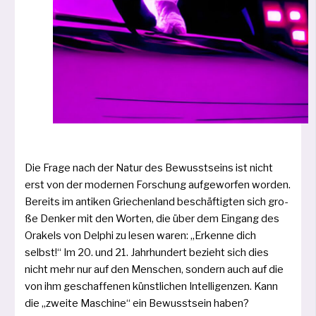
Die Frage nach der Natur des Bewusstseins ist nicht
erst von der moder­nen Forschung auf­ge­wor­fen wor­den.
Bereits im anti­ken Griechenland beschäf­tig­ten sich gro­
ße Denker mit den Worten, die über dem Eingang des
Orakels von Delphi zu lesen waren: „Erkenne dich
selbst!“ Im 20. und 21. Jahrhundert bezieht sich dies
nicht mehr nur auf den Menschen, son­dern auch auf die
von ihm geschaf­fe­nen künst­li­chen Intelligenzen. Kann
die „zwei­te Maschine“ ein Bewusstsein haben?