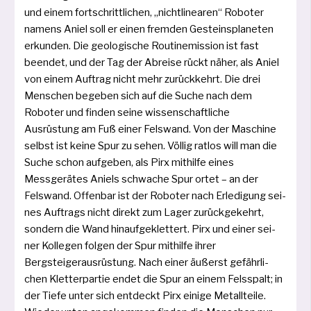
und einem fort­schritt­li­chen, „nicht­li­nea­ren“ Roboter
namens Aniel soll er einen frem­den Gesteinsplaneten
erkun­den. Die geo­lo­gi­sche Routinemission ist fast
been­det, und der Tag der Abreise rückt näher, als Aniel
von einem Auftrag nicht mehr zurück­kehrt. Die drei
Menschen bege­ben sich auf die Suche nach dem
Roboter und fin­den sei­ne wis­sen­schaft­li­che
Ausrüstung am Fuß einer Felswand. Von der Maschine
selbst ist kei­ne Spur zu sehen. Völlig rat­los will man die
Suche schon auf­ge­ben, als Pirx mit­hil­fe eines
Messgerätes Aniels schwa­che Spur ortet – an der
Felswand. Offenbar ist der Roboter nach Erledigung sei­
nes Auftrags nicht direkt zum Lager zurück­ge­kehrt,
son­dern die Wand hin­auf­ge­klet­tert. Pirx und einer sei­
ner Kollegen fol­gen der Spur mit­hil­fe ihrer
Bergsteigerausrüstung. Nach einer äußerst gefähr­li­
chen Kletterpartie endet die Spur an einem Felsspalt; in
der Tiefe unter sich ent­deckt Pirx eini­ge Metallteile.