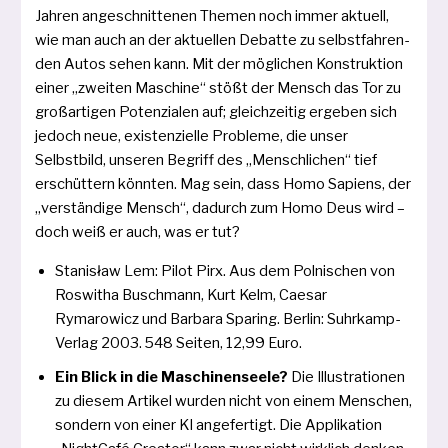
Jahren ange­schnit­te­nen Themen noch immer aktu­ell,
wie man auch an der aktu­el­len Debatte zu selbst­fah­ren­
den Autos sehen kann. Mit der mög­li­chen Konstruktion
einer „zwei­ten Maschine“ stößt der Mensch das Tor zu
groß­ar­ti­gen Potenzialen auf; gleich­zei­tig erge­ben sich
jedoch neue, exis­ten­zi­el­le Probleme, die unser
Selbstbild, unse­ren Begriff des „Menschlichen“ tief
erschüt­tern könn­ten. Mag sein, dass Homo Sapiens, der
„ver­stän­di­ge Mensch“, dadurch zum Homo Deus wird –
doch weiß er auch, was er tut?
Stanisław Lem: Pilot Pirx. Aus dem Polnischen von
Roswitha Buschmann, Kurt Kelm, Caesar
Rymarowicz und Barbara Sparing. Berlin: Suhrkamp-
Verlag 2003. 548 Seiten, 12,99 Euro.
Ein Blick in die Maschinenseele?
Die Illustrationen
zu die­sem Artikel wur­den nicht von einem Menschen,
son­dern von einer KI ange­fer­tigt. Die Applikation