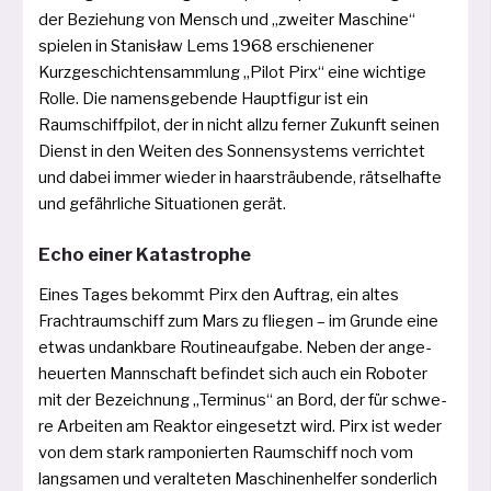
der Beziehung von Mensch und „zwei­ter Maschine“
spie­len in Stanisław Lems 1968 erschie­ne­ner
Kurzgeschichtensammlung „Pilot Pirx“ eine wich­ti­ge
Rolle. Die namens­ge­ben­de Hauptfigur ist ein
Raumschiffpilot, der in nicht all­zu fer­ner Zukunft sei­nen
Dienst in den Weiten des Sonnensystems ver­rich­tet
und dabei immer wie­der in haar­sträu­ben­de, rät­sel­haf­te
und gefähr­li­che Situationen gerät.
Echo einer Katastrophe
Eines Tages bekommt Pirx den Auftrag, ein altes
Frachtraumschiff zum Mars zu flie­gen – im Grunde eine
etwas undank­ba­re Routineaufgabe. Neben der ange­
heu­er­ten Mannschaft befin­det sich auch ein Roboter
mit der Bezeichnung „Terminus“ an Bord, der für schwe­
re Arbeiten am Reaktor ein­ge­setzt wird. Pirx ist weder
von dem stark ram­po­nier­ten Raumschiff noch vom
lang­sa­men und ver­al­te­ten Maschinenhelfer son­der­lich