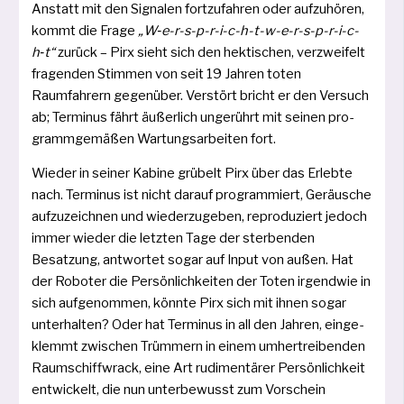
Anstatt mit den Signalen fort­zu­fah­ren oder auf­zu­hö­ren,
kommt die Frage
„W‑e-r-s-p-r-i-c-h-t-w-e-r-s-p-r-i-c-
h‑t“
zurück – Pirx sieht sich den hek­ti­schen, ver­zwei­felt
fra­gen­den Stimmen von seit 19 Jahren toten
Raumfahrern gegen­über. Verstört bricht er den Versuch
ab; Terminus fährt äußer­lich unge­rührt mit sei­nen pro­
gramm­ge­mä­ßen Wartungsarbeiten fort.
Wieder in sei­ner Kabine grü­belt Pirx über das Erlebte
nach. Terminus ist nicht dar­auf pro­gram­miert, Geräusche
auf­zu­zeich­nen und wie­der­zu­ge­ben, repro­du­ziert jedoch
immer wie­der die letz­ten Tage der ster­ben­den
Besatzung, ant­wor­tet sogar auf Input von außen. Hat
der Roboter die Persönlichkeiten der Toten irgend­wie in
sich auf­ge­nom­men, könn­te Pirx sich mit ihnen sogar
unter­hal­ten? Oder hat Terminus in all den Jahren, ein­ge­
klemmt zwi­schen Trümmern in einem umher­trei­ben­den
Raumschiffwrack, eine Art rudi­men­tä­rer Persönlichkeit
ent­wi­ckelt, die nun unter­be­wusst zum Vorschein