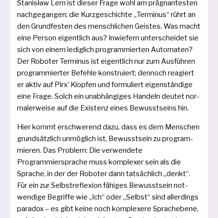
Stanisław Lem ist die­ser Frage wohl am prä­gnan­tes­ten
nach­ge­gan­gen; die Kurzgeschichte „Terminus“ rührt an
den Grundfesten des mensch­li­chen Geistes. Was macht
eine Person eigent­lich aus? Inwiefern unter­schei­det sie
sich von einem ledig­lich pro­gram­mier­ten Automaten?
Der Roboter Terminus ist eigent­lich nur zum Ausführen
pro­gram­mier­ter Befehle kon­stru­iert; den­noch reagiert
er aktiv auf Pirx’ Klopfen und for­mu­liert eigen­stän­di­ge
eine Frage. Solch ein unab­hän­gi­ges Handeln deu­tet nor­
ma­ler­wei­se auf die Existenz eines Bewusstseins hin.
Hier kommt erschwe­rend dazu, dass es dem Menschen
grund­sätz­lich unmög­lich ist, Bewusstsein zu pro­gram­
mie­ren. Das Problem: Die ver­wen­de­te
Programmiersprache muss kom­ple­xer sein als die
Sprache, in der der Roboter dann tat­säch­lich „denkt“.
Für ein zur Selbstreflexion fähi­ges Bewusstsein not­
wen­di­ge Begriffe wie „Ich“ oder „Selbst“ sind aller­dings
para­dox – es gibt kei­ne noch kom­ple­xe­re Sprachebene,