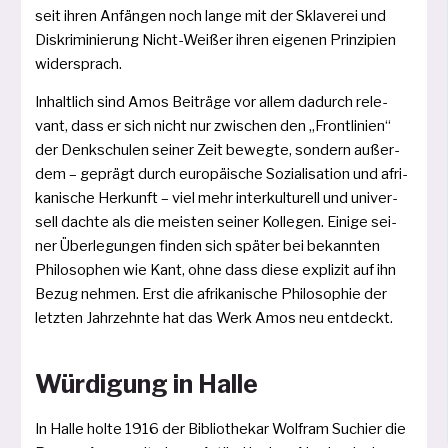
seit ihren Anfängen noch lan­ge mit der Sklaverei und
Diskriminierung Nicht-Weißer ihren eige­nen Prinzipien
widersprach.
Inhaltlich sind Amos Beiträge vor allem dadurch rele­
vant, dass er sich nicht nur zwi­schen den „Frontlinien“
der Denkschulen sei­ner Zeit beweg­te, son­dern außer­
dem – geprägt durch euro­päi­sche Sozialisation und afri­
kanische Herkunft – viel mehr inter­kul­tu­rell und uni­ver­
sell dach­te als die meis­ten sei­ner Kollegen. Einige sei­
ner Überlegungen fin­den sich spä­ter bei bekann­ten
Philosophen wie Kant, ohne dass die­se expli­zit auf ihn
Bezug neh­men. Erst die afri­ka­ni­sche Philosophie der
letz­ten Jahrzehnte hat das Werk Amos neu entdeckt.
Würdigung in Halle
In Halle hol­te 1916 der Bibliothekar Wolfram Suchier die