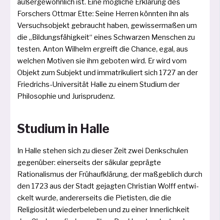
außer­ge­wöhn­lich ist. Eine mög­li­che Erklärung des
Forschers Ottmar Ette: Seine Herren könn­ten ihn als
Versuchsobjekt gebraucht haben, gewis­ser­ma­ßen um
die „Bildungsfähigkeit“ eines Schwarzen Menschen zu
tes­ten. Anton Wilhelm ergreift die Chance, egal, aus
wel­chen Motiven sie ihm gebo­ten wird. Er wird vom
Objekt zum Subjekt und imma­tri­ku­liert sich 1727 an der
Friedrichs-Universität Halle zu einem Studium der
Philosophie und Jurisprudenz.
Studium in Halle
In Halle ste­hen sich zu die­ser Zeit zwei Denkschulen
gegen­über: einer­seits der säku­lar gepräg­te
Rationalismus der Frühaufklärung, der maß­geb­lich durch
den 1723 aus der Stadt gejag­ten Christian Wolff ent­wi­
ckelt wur­de, ande­rer­seits die Pietisten, die die
Religiosität wie­der­be­le­ben und zu einer Innerlichkeit