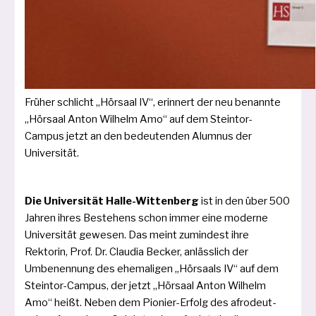
Früher schlicht „Hörsaal IV“, erin­nert der neu benann­te
„Hörsaal Anton Wilhelm Amo“ auf dem Steintor-
Campus jetzt an den bedeu­ten­den Alumnus der
Universität.
Die Universität Halle-Wittenberg
ist in den über 500
Jahren ihres Bestehens schon immer eine moder­ne
Universität gewe­sen. Das meint zumin­dest ihre
Rektorin, Prof. Dr. Claudia Becker, anläss­lich der
Umbenennung des ehe­ma­li­gen „Hörsaals IV“ auf dem
Steintor-Campus, der jetzt „Hörsaal Anton Wilhelm
Amo“ heißt. Neben dem Pionier-Erfolg des afro­deut­