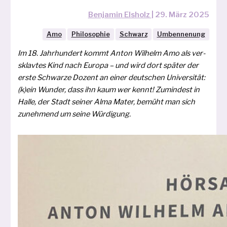
Benjamin Elsholz
|
29. März 2025
Amo
Philosophie
Schwarz
Umbennenung
Im 18. Jahrhundert kommt Anton Wilhelm Amo als ver­
sklav­tes Kind nach Europa – und wird dort spä­ter der
ers­te Schwarze Dozent an einer deut­schen Universität:
(k)ein Wunder, dass ihn kaum wer kennt! Zumindest in
Halle, der Stadt sei­ner Alma Mater, bemüht man sich
zuneh­mend um sei­ne Würdigung.