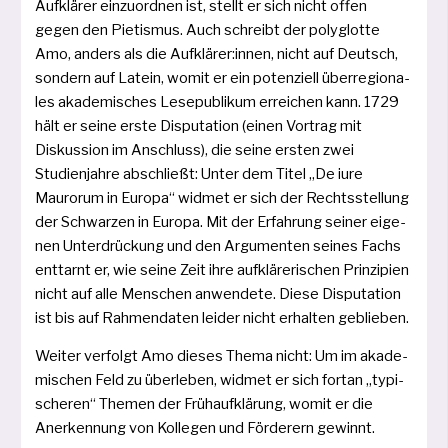
Aufklärer ein­zu­ord­nen ist, stellt er sich nicht offen
gegen den Pietismus. Auch schreibt der poly­glot­te
Amo, anders als die Aufklärer:innen, nicht auf Deutsch,
son­dern auf Latein, womit er ein poten­zi­ell über­re­gio­na­
les aka­de­mi­sches Lesepublikum errei­chen kann. 1729
hält er sei­ne ers­te Disputation (einen Vortrag mit
Diskussion im Anschluss), die sei­ne ers­ten zwei
Studienjahre abschließt: Unter dem Titel „De iure
Maurorum in Europa“ wid­met er sich der Rechtsstellung
der Schwarzen in Europa. Mit der Erfahrung sei­ner eige­
nen Unterdrückung und den Argumenten sei­nes Fachs
ent­tarnt er, wie sei­ne Zeit ihre auf­klä­re­ri­schen Prinzipien
nicht auf alle Menschen anwen­de­te. Diese Disputation
ist bis auf Rahmendaten lei­der nicht erhal­ten geblieben.
Weiter ver­folgt Amo die­ses Thema nicht: Um im aka­de­
mi­schen Feld zu über­le­ben, wid­met er sich fort­an „typi­
sche­ren“ Themen der Frühaufklärung, womit er die
Anerkennung von Kollegen und Förderern gewinnt.