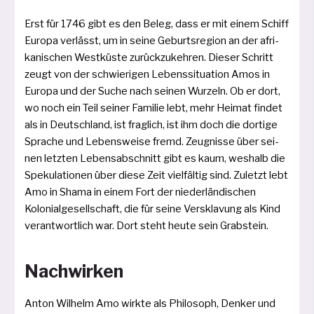
Erst für 1746 gibt es den Beleg, dass er mit einem Schiff
Europa ver­lässt, um in sei­ne Geburtsregion an der afri­
ka­ni­schen Westküste zurück­zu­keh­ren. Dieser Schritt
zeugt von der schwie­ri­gen Lebenssituation Amos in
Europa und der Suche nach sei­nen Wurzeln. Ob er dort,
wo noch ein Teil sei­ner Familie lebt, mehr Heimat fin­det
als in Deutschland, ist frag­lich, ist ihm doch die dor­ti­ge
Sprache und Lebensweise fremd. Zeugnisse über sei­
nen letz­ten Lebensabschnitt gibt es kaum, wes­halb die
Spekulationen über die­se Zeit viel­fäl­tig sind. Zuletzt lebt
Amo in Shama in einem Fort der nie­der­län­di­schen
Kolonial­gesellschaft, die für sei­ne Versklavung als Kind
ver­ant­wort­lich war. Dort steht heu­te sein Grabstein.
Nachwirken
Anton Wilhelm Amo wirk­te als Philosoph, Denker und