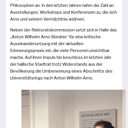
Philosophen an. In den letz­ten Jahren nahm die Zahl an
Ausstellungen, Workshops und Konferenzen zu, die sich
Amo und sei­nem Vermächtnis widmen.
Neben der Rektoratskommission setzt sich in Halle das
„Anton Wilhelm Amo Bündnis“ für eine kri­ti­sche
Auseinandersetzung mit der aktu­el­len
Erinnerungspraxis ein, die vie­le Personen unsicht­bar
mache. Auf ihren Impuls hin beschloss im letz­ten Jahr
der hal­li­sche Stadtrat trotz Widerstands aus der
Bevölkerung die Umbenennung eines Abschnitts des
Universitätsrings nach Anton Wilhelm Amo.