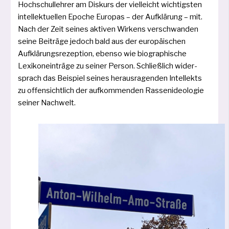
Hochschullehrer am Diskurs der viel­leicht wich­tigs­ten
intel­lek­tu­el­len Epoche Europas – der Aufklärung – mit.
Nach der Zeit sei­nes akti­ven Wirkens ver­schwan­den
sei­ne Beiträge jedoch bald aus der euro­päi­schen
Aufklärungsrezeption, eben­so wie bio­gra­phi­sche
Lexikoneinträge zu sei­ner Person. Schließlich wider­
sprach das Beispiel sei­nes her­aus­ra­gen­den Intellekts
zu offen­sicht­lich der auf­kom­men­den Rassenideologie
sei­ner Nachwelt.