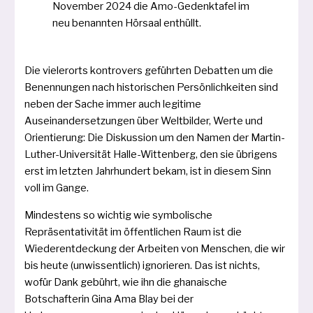
November 2024 die Amo-Gedenktafel im
neu benann­ten Hörsaal enthüllt.
Die vie­ler­orts kon­tro­vers geführ­ten Debatten um die
Benennungen nach his­to­ri­schen Persönlichkeiten sind
neben der Sache immer auch legi­ti­me
Auseinandersetzungen über Weltbilder, Werte und
Orientierung: Die Diskussion um den Namen der Martin-
Luther-Universität Halle-Wittenberg, den sie übri­gens
erst im letz­ten Jahrhundert bekam, ist in die­sem Sinn
voll im Gange.
Mindestens so wich­tig wie sym­bo­li­sche
Repräsentativität im öffent­li­chen Raum ist die
Wiederentdeckung der Arbeiten von Menschen, die wir
bis heu­te (unwis­sent­lich) igno­rie­ren. Das ist nichts,
wofür Dank gebührt, wie ihn die gha­nai­sche
Botschafterin Gina Ama Blay bei der