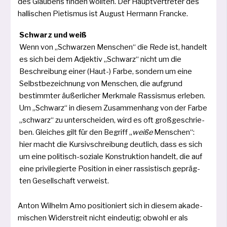
des Glaubens fin­den woll­ten. Der Hauptvertreter des
hal­li­schen Pietismus ist August Hermann Francke.
Schwarz und weiß
Wenn von „Schwarzen Menschen“ die Rede ist, han­delt
es sich bei dem Adjektiv „Schwarz“ nicht um die
Beschreibung einer (Haut-) Farbe, son­dern um eine
Selbstbezeichnung von Menschen, die auf­grund
bestimm­ter äußer­li­cher Merkmale Rassismus erle­ben.
Um „Schwarz“ in die­sem Zusammenhang von der Farbe
„schwarz“ zu unter­schei­den, wird es oft groß­ge­schrie­
ben. Gleiches gilt für den Begriff „
wei­ße
Menschen“:
hier macht die Kursivschreibung deut­lich, dass es sich
um eine poli­tisch-sozia­le Konstruktion han­delt, die auf
eine pri­vi­le­gier­te Position in einer ras­sis­tisch gepräg­
ten Gesellschaft verweist.
Anton Wilhelm Amo posi­tio­niert sich in die­sem aka­de­
mi­schen Widerstreit nicht ein­deu­tig; obwohl er als