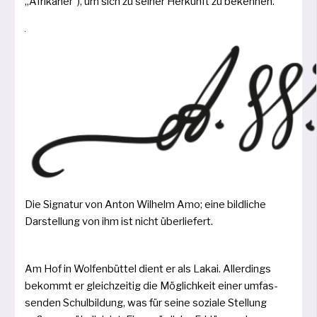
„Afrikaner“), um sich zu sei­ner Herkunft zu bekennen.
Die Signatur von Anton Wilhelm Amo; eine bild­li­che
Darstellung von ihm ist nicht überliefert.
Am Hof in Wolfenbüttel dient er als Lakai. Allerdings
bekommt er gleich­zei­tig die Möglichkeit einer umfas­
sen­den Schulbildung, was für sei­ne sozia­le Stellung