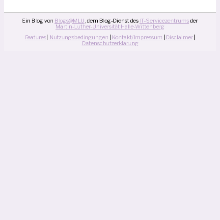
Ein Blog von
Blogs@MLU
, dem Blog-Dienst des
IT-Servicezentrums
der
Martin-Luther-Universität Halle-Wittenberg
Features
|
Nutzungsbedingungen
|
Kontakt/Impressum
|
Disclaimer
|
Datenschutzerklärung