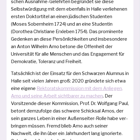
schen Ausnahme-Gelehrten begrün­det sie die­se
Selbstwürdigung mit dem eben­falls in Halle ver­lie­he­nen
ers­ten Doktortitel an einen jüdi­schen Studenten
(Moses Sobernheim 1724) und an eine Studentin
(Dorothea Christiane Erxleben 1754). Das pro­mi­nen­te
Gedenken an die­se Persönlichkeiten und ins­be­son­de­re
an Anton Wilhelm Amo beto­ne die Offenheit der
Universität für alle Menschen und das Engagement für
Demokratie, Toleranz und Freiheit.
Tatsächlich ist der Einsatz für den Schwarzen Alumnus in
Halle seit vie­len Jahren groß: 2020 grün­de­te sich etwa
eine eige­ne
Rektoratskommission mit dem Anliegen,
Amo und sei­ne Arbeit sicht­ba­rer zu machen
. Der
Vorsitzende die­ser Kommission, Prof. Dr. Wolfgang Paul,
betont dem­zu­fol­ge das schwe­re Schicksal Amos, der
sein gan­zes Leben in einer Außenseiter-Rolle habe ver­
brin­gen müs­sen. Fremd blieb Amo auch sei­ner
Nachwelt, die ihn über ein Jahrhundert lang igno­rier­te.