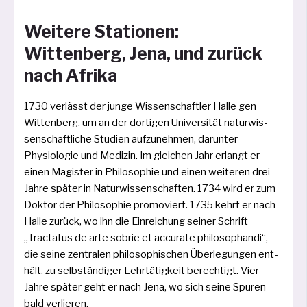
Weitere Stationen:
Wittenberg, Jena, und zurück
nach Afrika
1730 ver­lässt der jun­ge Wissenschaftler Halle gen
Wittenberg, um an der dor­ti­gen Universität natur­wis­
sen­schaft­li­che Studien auf­zu­neh­men, dar­un­ter
Physiologie und Medizin. Im glei­chen Jahr erlangt er
einen Magister in Philosophie und einen wei­te­ren drei
Jahre spä­ter in Naturwissenschaften. 1734 wird er zum
Doktor der Philosophie pro­mo­viert. 1735 kehrt er nach
Halle zurück, wo ihn die Einreichung sei­ner Schrift
„Tractatus de arte sobrie et accu­ra­te phi­lo­so­p­han­di“,
die sei­ne zen­tra­len phi­lo­so­phi­schen Überlegungen ent­
hält, zu selb­stän­di­ger Lehrtätigkeit berech­tigt. Vier
Jahre spä­ter geht er nach Jena, wo sich sei­ne Spuren
bald verlieren.