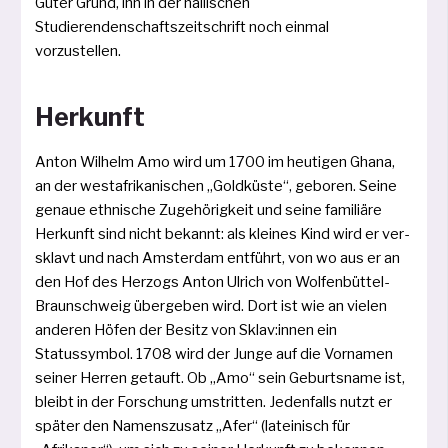
Guter Grund, ihn in der hal­li­schen
Studierendenschaftszeitschrift noch ein­mal
vorzustellen.
Herkunft
Anton Wilhelm Amo wird um 1700 im heu­ti­gen Ghana,
an der west­afri­ka­ni­schen „Goldküste“, gebo­ren. Seine
genaue eth­ni­sche Zugehörigkeit und sei­ne fami­liä­re
Herkunft sind nicht bekannt: als klei­nes Kind wird er ver­
sklavt und nach Amsterdam ent­führt, von wo aus er an
den Hof des Herzogs Anton Ulrich von Wolfenbüttel-
Braunschweig über­ge­ben wird. Dort ist wie an vie­len
ande­ren Höfen der Besitz von Sklav:innen ein
Statussymbol. 1708 wird der Junge auf die Vornamen
sei­ner Herren getauft. Ob „Amo“ sein Geburtsname ist,
bleibt in der Forschung umstrit­ten. Jedenfalls nutzt er
spä­ter den Namenszusatz „Afer“ (latei­nisch für