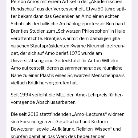
Person Amos mit einem Artikel in der „Akademischen
Rundschau“ aus der Vergessenheit. Etwa 50 Jahre spä­
ter bekam dann das Gedenken an Amo einen ech­ten
Schub, als der hal­li­sche Archäologieprofessor Burchard
Brentjes Studien zum „Schwarzen Philosophen“ in Halle
ver­öf­fent­lich­te. Brentjes war mit dem dama­li­gen gha­
nai­schen Staatspräsidenten Kwame Nkrumah befreun­
det, der sich auf Amo berief. 1975 wur­de am
Universitätsring eine Gedenktafel für Anton Wilhelm
Amo auf­ge­stellt, deren zusam­men­hang­lo­se räum­li­che
Nähe zu einer Plastik eines Schwarzen Menschenpaars
viel­fach Kritik her­vor­ge­ru­fen hat.
Seit 1994 ver­leiht die MLU den Amo-Lehrpreis für her­
vor­ra­gen­de Abschlussarbeiten.
Die seit 2013 statt­fin­den­den „Amo-Lectures“ wid­men
sich Forschungen zu „Gesellschaft und Kultur in
Bewegung“ sowie „Aufklärung, Religion, Wissen“ und
knüp­fen damit an das Werk des bedeu­ten­den