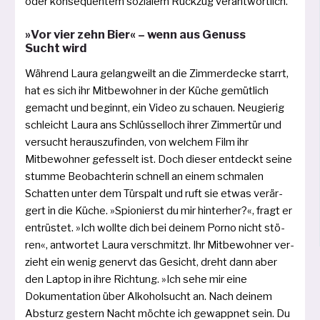
oder kon­se­quen­tem sozia­lem Rückzug verantwortlich.
»Vor vier zehn Bier« – wenn aus Genuss
Sucht wird
Während Laura gelang­weilt an die Zimmerdecke starrt,
hat es sich ihr Mitbewohner in der Küche gemüt­lich
gemacht und beginnt, ein Video zu schau­en. Neugierig
schleicht Laura ans Schlüsselloch ihrer Zimmertür und
ver­sucht her­aus­zu­fin­den, von wel­chem Film ihr
Mitbewohner gefes­selt ist. Doch die­ser ent­deckt sei­ne
stum­me Beobachterin schnell an einem schma­len
Schatten unter dem Türspalt und ruft sie etwas ver­är­
gert in die Küche. »Spionierst du mir hin­ter­her?«, fragt er
ent­rüs­tet. »Ich woll­te dich bei dei­nem Porno nicht stö­
ren«, ant­wor­tet Laura ver­schmitzt. Ihr Mitbewohner ver­
zieht ein wenig genervt das Gesicht, dreht dann aber
den Laptop in ihre Richtung. »Ich sehe mir eine
Dokumentation über Alkoholsucht an. Nach dei­nem
Absturz ges­tern Nacht möch­te ich gewapp­net sein. Du