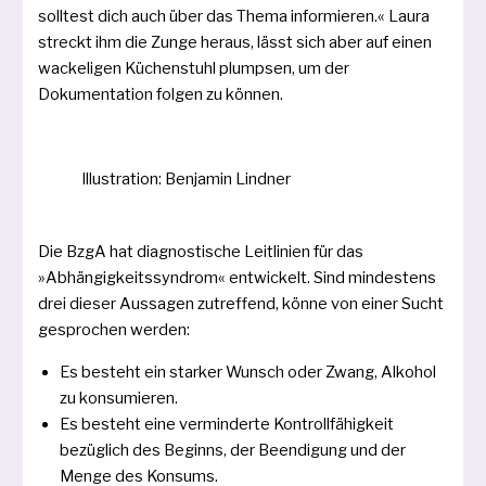
soll­test dich auch über das Thema infor­mie­ren.« Laura
streckt ihm die Zunge her­aus, lässt sich aber auf einen
wacke­li­gen Küchenstuhl plump­sen, um der
Dokumentation fol­gen zu können.
Illustration: Benjamin Lindner
Die BzgA hat dia­gnos­ti­sche Leitlinien für das
»Abhängigkeitssyndrom« ent­wi­ckelt. Sind min­des­tens
drei die­ser Aussagen zutref­fend, kön­ne von einer Sucht
gespro­chen werden:
Es besteht ein star­ker Wunsch oder Zwang, Alkohol
zu konsumieren.
Es besteht eine ver­min­der­te Kon­trollfähigkeit
bezüg­lich des Beginns, der Beendigung und der
Menge des Konsums.