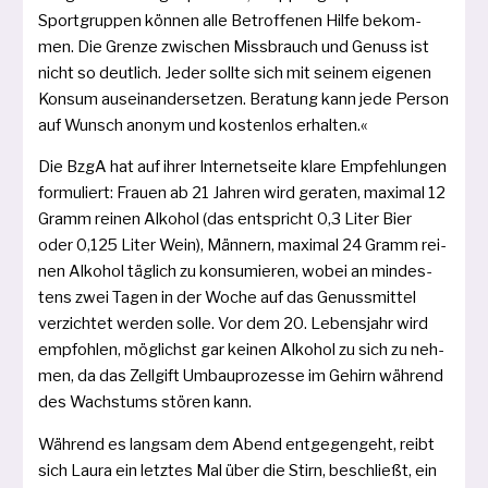
Sportgruppen kön­nen alle Betroffenen Hilfe bekom­
men. Die Grenze zwi­schen Missbrauch und Genuss ist
nicht so deut­lich. Jeder soll­te sich mit sei­nem eige­nen
Konsum aus­ein­an­der­set­zen. Beratung kann jede Person
auf Wunsch anonym und kos­ten­los erhalten.«
Die BzgA hat auf ihrer Internetseite kla­re Empfehlungen
for­mu­liert: Frauen ab 21 Jahren wird gera­ten, maxi­mal 12
Gramm rei­nen Alkohol (das ent­spricht 0,3 Liter Bier
oder 0,125 Liter Wein), Männern, maxi­mal 24 Gramm rei­
nen Alkohol täg­lich zu kon­su­mie­ren, wobei an min­des­
tens zwei Tagen in der Woche auf das Genussmittel
ver­zich­tet wer­den sol­le. Vor dem 20. Lebensjahr wird
emp­foh­len, mög­lichst gar kei­nen Alkohol zu sich zu neh­
men, da das Zellgift Umbauprozesse im Gehirn wäh­rend
des Wachstums stö­ren kann.
Während es lang­sam dem Abend ent­ge­gen­geht, reibt
sich Laura ein letz­tes Mal über die Stirn, beschließt, ein