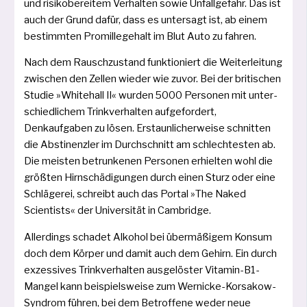
und risi­ko­be­rei­tem Verhalten sowie Unfallgefahr. Das ist
auch der Grund dafür, dass es unter­sagt ist, ab einem
bestimm­ten Promillegehalt im Blut Auto zu fahren.
Nach dem Rauschzustand funk­tio­niert die Weiterleitung
zwi­schen den Zellen wie­der wie zuvor. Bei der bri­ti­schen
Studie »Whitehall II« wur­den 5000 Personen mit unter­
schied­li­chem Trinkverhalten auf­ge­for­dert,
Denkaufgaben zu lösen. Erstaunlicherweise schnit­ten
die Abstinenzler im Durchschnitt am schlech­tes­ten ab.
Die meis­ten betrun­ke­nen Personen erhiel­ten wohl die
größ­ten Hirnschädigungen durch einen Sturz oder eine
Schlägerei, schreibt auch das Portal »The Naked
Scientists« der Universität in Cambridge.
Allerdings scha­det Alkohol bei über­mä­ßi­gem Konsum
doch dem Körper und damit auch dem Gehirn. Ein durch
exzes­si­ves Trinkverhalten aus­ge­lös­ter Vitamin-B1-
Mangel kann bei­spiels­wei­se zum Wernicke-Korsakow-
Syndrom füh­ren, bei dem Betroffene weder neue