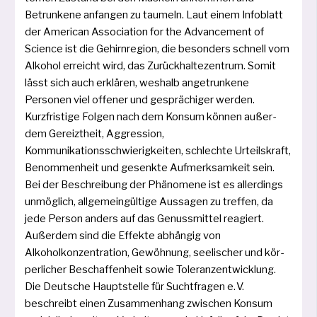
Betrunkene anfan­gen zu tau­meln. Laut einem Infoblatt
der American Association for the Advancement of
Science ist die Gehirnregion, die beson­ders schnell vom
Alkohol erreicht wird, das Zurückhaltezentrum. Somit
lässt sich auch erklä­ren, wes­halb ange­trun­ke­ne
Personen viel offe­ner und gesprä­chi­ger wer­den.
Kurzfristige Folgen nach dem Konsum kön­nen außer­
dem Gereiztheit, Aggression,
Kommunikationsschwierigkeiten, schlech­te Urteilskraft,
Benommenheit und gesenk­te Aufmerksamkeit sein.
Bei der Beschreibung der Phänomene ist es aller­dings
unmög­lich, all­ge­mein­gül­ti­ge Aussagen zu tref­fen, da
jede Person anders auf das Genussmittel reagiert.
Außerdem sind die Effekte abhän­gig von
Alkoholkonzentration, Gewöhnung, see­li­scher und kör­
per­li­cher Beschaffenheit sowie Toleranzentwicklung.
Die Deutsche Hauptstelle für Suchtfragen e. V.
beschreibt einen Zusammenhang zwi­schen Konsum