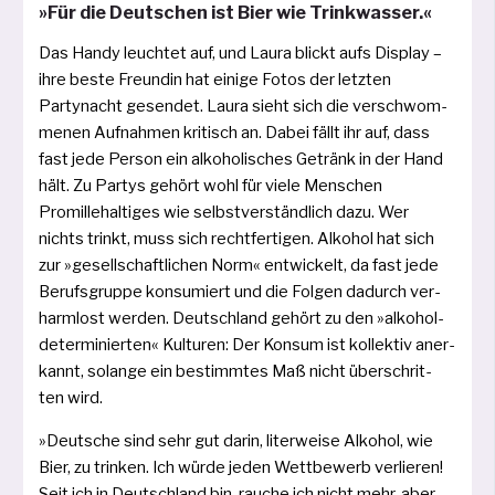
»Für die Deutschen ist Bier wie Trinkwasser.«
Das Handy leuch­tet auf, und Laura blickt aufs Display –
ihre bes­te Freundin hat eini­ge Fotos der letz­ten
Partynacht gesen­det. Laura sieht sich die ver­schwom­
me­nen Aufnahmen kri­tisch an. Dabei fällt ihr auf, dass
fast jede Person ein alko­ho­li­sches Getränk in der Hand
hält. Zu Partys gehört wohl für vie­le Menschen
Promillehaltiges wie selbst­ver­ständ­lich dazu. Wer
nichts trinkt, muss sich recht­fer­ti­gen. Alkohol hat sich
zur »gesell­schaft­li­chen Norm« ent­wi­ckelt, da fast jede
Berufsgruppe kon­su­miert und die Folgen dadurch ver­
harm­lost wer­den. Deutschland gehört zu den »alko­hol­
de­ter­mi­nier­ten« Kulturen: Der Konsum ist kol­lek­tiv aner­
kannt, solan­ge ein bestimm­tes Maß nicht über­schrit­
ten wird.
»Deutsche sind sehr gut dar­in, liter­wei­se Alkohol, wie
Bier, zu trin­ken. Ich wür­de jeden Wettbewerb ver­lie­ren!
Seit ich in Deutschland bin, rau­che ich nicht mehr, aber