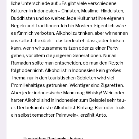
li­che Unterschiede auf: »Es gibt vie­le ver­schie­de­ne
Kulturen in Indonesien – Christen, Muslime, Hinduisten,
Buddhisten und so wei­ter. Jede Kultur hat ihre eige­nen
Regeln und Traditionen. Ich bin Moslem. Eigentlich wäre
es für mich ver­bo­ten, Alkohol zu trin­ken, aber wir nen­nen
uns selbst ›fle­xi­bel‹ – das bedeu­tet, dass jeder trin­ken
kann, wenn wir zusam­men­sit­zen oder zu einer Party
gehen, vor allem die jün­ge­ren Generationen. Nur an
Ramadan soll­te man ent­schei­den, ob man den Regeln
folgt oder nicht. Alkohol ist in Indonesien kein gro­ßes
Thema, nur in den tou­ris­ti­schen Gebieten wird viel
Promillehaltiges getrun­ken. Wichtiger sind Zigaretten.
Aber jeder indo­ne­si­sche Mann mag Whisky! Wein oder
har­ter Alkohol sind in Indonesien zum Beispiel sehr teu­
er. Der bekann­tes­te Alkohol ist Bintang-Bier oder Tuak,
ein selbst­ge­mach­ter Palmwein«, erzählt Anto.
Illustration: Benjamin Lindner