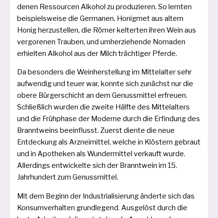
de­nen Ressourcen Alkohol zu pro­du­zie­ren. So lern­ten
bei­spiels­wei­se die Germanen, Honigmet aus altem
Honig her­zu­stel­len, die Römer kel­ter­ten ihren Wein aus
ver­go­re­nen Trauben, und umher­zie­hen­de Nomaden
erhiel­ten Alkohol aus der Milch träch­ti­ger Pferde.
Da beson­ders die Weinherstellung im Mittelalter sehr
auf­wen­dig und teu­er war, konn­te sich zunächst nur die
obe­re Bürgerschicht an dem Genussmittel erfreu­en.
Schließlich wur­den die zwei­te Hälfte des Mittelalters
und die Frühphase der Moderne durch die Erfindung des
Branntweins beein­flusst. Zuerst dien­te die neue
Entdeckung als Arzneimittel, wel­che in Klöstern gebraut
und in Apotheken als Wundermittel ver­kauft wur­de.
Allerdings ent­wi­ckel­te sich der Branntwein im 15.
Jahrhundert zum Genussmittel.
Mit dem Beginn der Industrialisierung änder­te sich das
Konsumverhalten grund­le­gend. Ausgelöst durch die