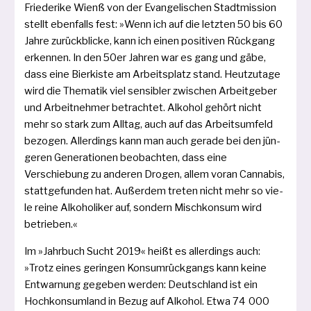
Friederike Wienß von der Evangelischen Stadtmission
stellt eben­falls fest: »Wenn ich auf die letz­ten 50 bis 60
Jahre zurück­bli­cke, kann ich einen posi­ti­ven Rückgang
erken­nen. In den 50er Jahren war es gang und gäbe,
dass eine Bierkiste am Arbeitsplatz stand. Heutzutage
wird die Thematik viel sen­si­bler zwi­schen Arbeitgeber
und Arbeitnehmer betrach­tet. Alkohol gehört nicht
mehr so stark zum Alltag, auch auf das Arbeitsumfeld
bezo­gen. Allerdings kann man auch gera­de bei den jün­
ge­ren Generationen beob­ach­ten, dass eine
Verschiebung zu ande­ren Drogen, allem vor­an Cannabis,
statt­ge­fun­den hat. Außerdem tre­ten nicht mehr so vie­
le rei­ne Alkoholiker auf, son­dern Mischkonsum wird
betrieben.«
Im »Jahrbuch Sucht 2019« heißt es aller­dings auch:
»Trotz eines gerin­gen Konsumrückgangs kann kei­ne
Entwarnung gege­ben wer­den: Deutschland ist ein
Hochkonsumland in Bezug auf Alkohol. Etwa 74 000