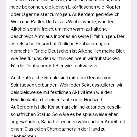
habe begon­nen, die klei­nen Likörflaschen wie Klopfer
oder Jägermeister zu mögen. Außerdem genie­ße ich
Wein und Radler. Und als es Winter wur­de, war der
Alkohol sehr hilf­reich, um mich warm zu hal­ten«,
beschreibt Anto aus Indonesien sei­ne Erfahrungen. Der
usbe­ki­sche Dosov hat ähn­li­che Beobachtungen
gemacht: »Für die Deutschen ist Alkohol, ich mei­ne Bier,
wie Tee für uns, den wir trin­ken, wenn wir früh­stü­cken.
Für die Deutschen ist Bier wie Trinkwasser.«
Auch zahl­rei­che Rituale sind mit dem Genuss von
Spirituosen ver­bun­den. Wein oder Sekt asso­zi­ie­ren wir
bei­spiels­wei­se mit fest­li­chen Aktivitäten wie den
Feierlichkeiten bei einer Taufe oder Hochzeit.
Außerdem ist die Konsumart ein Indikator des gesell­
schaft­li­chen Status. So wäre es bei­spiels­wei­se eher
unge­wöhn­lich, BauarbeiterInnen wäh­rend der Arbeit mit
einem Glas edlen Champagners in der Hand zu
beobachten.