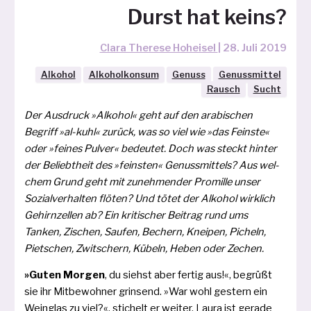
Durst hat keins?
Clara Therese Hoheisel
|
28. Juli 2019
Alkohol
Alkoholkonsum
Genuss
Genussmittel
Rausch
Sucht
Der Ausdruck »Alkohol« geht auf den ara­bi­schen
Begriff »al-kuhl« zurück, was so viel wie »das Feinste«
oder »fei­nes Pulver« bedeu­tet. Doch was steckt hin­ter
der Beliebtheit des »feins­ten« Genussmittels? Aus wel­
chem Grund geht mit zuneh­men­der Promille unser
Sozialverhalten flö­ten? Und tötet der Alkohol wirk­lich
Gehirnzellen ab? Ein kri­ti­scher Beitrag rund ums
Tanken, Zischen, Saufen, Bechern, Kneipen, Picheln,
Pietschen, Zwitschern, Kübeln, Heben oder Zechen.
»Guten Morgen
, du siehst aber fer­tig aus!«, begrüßt
sie ihr Mitbewohner grin­send. »War wohl ges­tern ein
Weinglas zu viel?«, sti­chelt er wei­ter. Laura ist gera­de