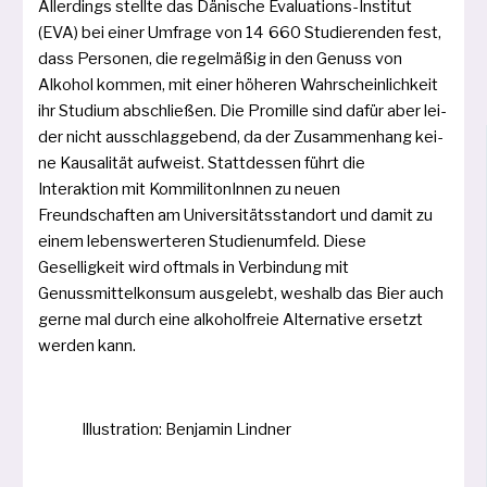
Allerdings stell­te das Dänische Evaluations-Institut
(EVA) bei einer Umfrage von 14 660 Studierenden fest,
dass Personen, die regel­mä­ßig in den Genuss von
Alkohol kom­men, mit einer höhe­ren Wahrscheinlichkeit
ihr Studium abschlie­ßen. Die Promille sind dafür aber lei­
der nicht aus­schlag­ge­bend, da der Zusammenhang kei­
ne Kausalität auf­weist. Stattdessen führt die
Interaktion mit KommilitonInnen zu neu­en
Freundschaften am Universitätsstandort und damit zu
einem lebens­wer­te­ren Studienumfeld. Diese
Geselligkeit wird oft­mals in Verbindung mit
Genussmittelkonsum aus­ge­lebt, wes­halb das Bier auch
ger­ne mal durch eine alko­hol­freie Alternative ersetzt
wer­den kann.
Illustration: Benjamin Lindner