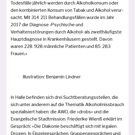
Todesfälle jähr­lich wer­den durch Alkoholkonsum oder
den kom­bi­nier­ten Konsum von Tabak und Alkohol ver­ur­
sacht. Mit 314 211 Behandlungsfällen wur­de im Jahr
2017 die Diagnose ›Psychische und
Verhaltensstörungen durch Alkohol‹ als zweit­häu­figs­te
Hauptdiagnose in Krankenhäusern gestellt. Davon
waren 228 928 männ­li­che Patienten und 85 283
Frauen.«
Illustration: Benjamin Lindner
In Halle befin­den sich drei Suchtberatungsstellen, die
sich unter ande­rem auf die Thematik Alkoholmissbrauch
spe­zia­li­siert haben: die AWO, die »drobs« und die
Evangelische Stadtmission. Friederike Wienß erklärt im
Gespräch: »Die Diakonie beschäf­tigt sich mit lega­len
Drogen. In Einzelgesprächen, Gruppengesprächen und