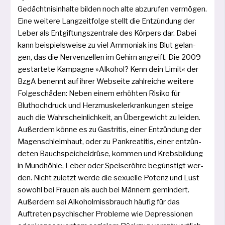
Gedächtnisinhalte bil­den noch alte abzu­ru­fen ver­mö­gen.
Eine wei­te­re Langzeitfolge stellt die Entzündung der
Leber als Entgiftungszentrale des Körpers dar. Dabei
kann bei­spiels­wei­se zu viel Ammoniak ins Blut gelan­
gen, das die Nervenzellen im Gehirn angreift. Die 2009
gestar­te­te Kampagne »Alkohol? Kenn dein Limit« der
BzgA benennt auf ihrer Webseite zahl­rei­che wei­te­re
Folgeschäden: Neben einem erhöh­ten Risiko für
Bluthochdruck und Herzmuskelerkrankungen stei­ge
auch die Wahrscheinlichkeit, an Übergewicht zu lei­den.
Außerdem kön­ne es zu Gastritis, einer Entzündung der
Magenschleimhaut, oder zu Pankreatitis, einer ent­zün­
de­ten Bauchspeicheldrüse, kom­men und Krebsbildung
in Mundhöhle, Leber oder Speiseröhre begüns­tigt wer­
den. Nicht zuletzt wer­de die sexu­el­le Potenz und Lust
sowohl bei Frauen als auch bei Männern gemin­dert.
Außerdem sei Alkoholmissbrauch häu­fig für das
Auftreten psy­chi­scher Probleme wie Depressionen