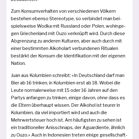
Zum Konsumverhalten von ver­schie­de­nen Völkern
bestehen eben­so Stereotype, so ver­bin­det man bei­
spiels­wei­se Wodka mit Russland oder Polen, wohin­ge­
gen Griechenland mit Ouzo ver­knüpft wird. Durch die­se
Abgrenzung zu ande­ren Kulturen, aber auch durch mit
einer bestimm­ten Alkoholart ver­bun­de­nen Ritualen
bestärkt der Konsum die Identifikation mit der eige­nen
Nation.
Juan aus Kolumbien schreibt: »In Deutschland darf man
Bier ab 16 trin­ken, in Kolumbien erst ab 18. Wobei die
Leute nor­ma­ler­wei­se mit 15 oder 16 Jahren auf den
Partys anfan­gen zu trin­ken, eini­ge davon, ohne dass es
die Eltern über­haupt wis­sen. Der Alkohol ist teu­rer in
Kolumbien, da viel impor­tiert wird und auch die
Mehrwertsteuer hoch ist. Am häu­figs­ten zu sehen ist
ein tra­di­tio­nel­ler Anisschnaps, der Aguardiente, ähn­lich
zu Ouzo.« Auch in Indonesien tre­ten eini­ge gesell­schaft­