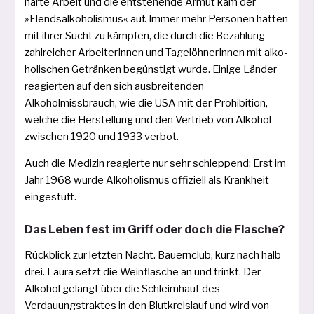
har­te Arbeit und die ent­ste­hen­de Armut kam der
»Elendsalkoholismus« auf. Immer mehr Personen hat­ten
mit ihrer Sucht zu kämp­fen, die durch die Bezahlung
zahl­rei­cher ArbeiterInnen und TagelöhnerInnen mit alko­
ho­li­schen Getränken begüns­tigt wur­de. Einige Länder
reagier­ten auf den sich aus­brei­ten­den
Alkoholmissbrauch, wie die USA mit der Prohibition,
wel­che die Herstellung und den Vertrieb von Alkohol
zwi­schen 1920 und 1933 verbot.
Auch die Medizin reagier­te nur sehr schlep­pend: Erst im
Jahr 1968 wur­de Alkoholismus offi­zi­ell als Krankheit
eingestuft.
Das Leben fest im Griff oder doch die Flasche?
Rückblick zur letz­ten Nacht. Bauernclub, kurz nach halb
drei. Laura setzt die Weinflasche an und trinkt. Der
Alkohol gelangt über die Schleimhaut des
Verdauungstraktes in den Blutkreislauf und wird von