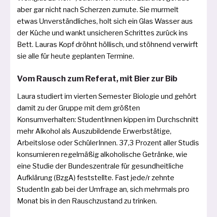
aber gar nicht nach Scherzen zumu­te. Sie mur­melt
etwas Unverständliches, holt sich ein Glas Wasser aus
der Küche und wankt unsi­che­ren Schrittes zurück ins
Bett. Lauras Kopf dröhnt höl­lisch, und stöh­nend ver­wirft
sie alle für heu­te geplan­ten Termine.
Vom Rausch zum Referat, mit Bier zur Bib
Laura stu­diert im vier­ten Semester Biologie und gehört
damit zu der Gruppe mit dem größ­ten
Konsumverhalten: StudentInnen kip­pen im Durchschnitt
mehr Alkohol als Auszubildende Erwerbstätige,
Arbeitslose oder SchülerInnen. 37,3 Prozent aller Studis
kon­su­mie­ren regel­mä­ßig alko­ho­li­sche Getränke, wie
eine Studie der Bundeszentrale für gesund­heit­li­che
Aufklärung (BzgA) fest­stell­te. Fast jede/r zehn­te
StudentIn gab bei der Umfrage an, sich mehr­mals pro
Monat bis in den Rauschzustand zu trinken.