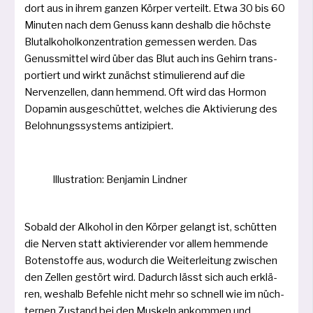
dort aus in ihrem gan­zen Körper ver­teilt. Etwa 30 bis 60
Minuten nach dem Genuss kann des­halb die höchs­te
Blutalkoholkonzentration gemes­sen wer­den. Das
Genussmittel wird über das Blut auch ins Gehirn trans­
por­tiert und wirkt zunächst sti­mu­lie­rend auf die
Nervenzellen, dann hem­mend. Oft wird das Hormon
Dopamin aus­ge­schüt­tet, wel­ches die Aktivierung des
Belohnungssystems antizipiert.
Illustration: Benjamin Lindner
Sobald der Alkohol in den Körper gelangt ist, schüt­ten
die Nerven statt akti­vie­ren­der vor allem hem­men­de
Botenstoffe aus, wodurch die Weiterleitung zwi­schen
den Zellen gestört wird. Dadurch lässt sich auch erklä­
ren, wes­halb Befehle nicht mehr so schnell wie im nüch­
ter­nen Zustand bei den Muskeln ankom­men und