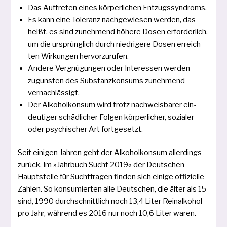
Das Auftreten eines kör­per­li­chen Entzugssyndroms.
Es kann eine Toleranz nach­ge­wie­sen wer­den, das
heißt, es sind zuneh­mend höhe­re Dosen erfor­der­lich,
um die ursprüng­lich durch nied­ri­ge­re Dosen erreich­
ten Wirkungen hervorzurufen.
Andere Vergnügungen oder Interessen wer­den
zuguns­ten des Substanzkonsums zuneh­mend
vernachlässigt.
Der Alkoholkonsum wird trotz nach­weis­ba­rer ein­
deu­ti­ger schäd­li­cher Folgen kör­per­li­cher, sozia­ler
oder psy­chi­scher Art fortgesetzt.
Seit eini­gen Jahren geht der Alkoholkonsum aller­dings
zurück. Im »Jahrbuch Sucht 2019« der Deutschen
Hauptstelle für Suchtfragen fin­den sich eini­ge offi­zi­el­le
Zahlen. So kon­su­mier­ten alle Deutschen, die älter als 15
sind, 1990 durch­schnitt­lich noch 13,4 Liter Reinalkohol
pro Jahr, wäh­rend es 2016 nur noch 10,6 Liter waren.