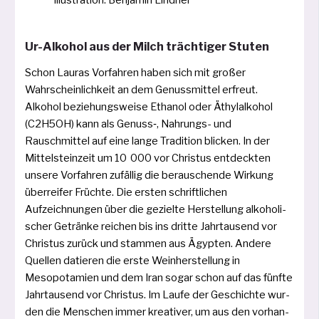
Ur-Alkohol aus der Milch trächtiger Stuten
Schon Lauras Vorfahren haben sich mit gro­ßer
Wahrscheinlichkeit an dem Genussmittel erfreut.
Alkohol bezie­hungs­wei­se Ethanol oder Äthylalkohol
(C2H5OH) kann als Genuss‑, Nahrungs- und
Rauschmittel auf eine lan­ge Tradition bli­cken. In der
Mittelsteinzeit um 10 000 vor Christus ent­deck­ten
unse­re Vorfahren zufäl­lig die berau­schen­de Wirkung
über­rei­fer Früchte. Die ers­ten schrift­li­chen
Aufzeichnungen über die geziel­te Herstellung alko­ho­li­
scher Getränke rei­chen bis ins drit­te Jahrtausend vor
Christus zurück und stam­men aus Ägypten. Andere
Quellen datie­ren die ers­te Weinherstellung in
Mesopotamien und dem Iran sogar schon auf das fünf­te
Jahrtausend vor Christus. Im Laufe der Geschichte wur­
den die Menschen immer krea­ti­ver, um aus den vor­han­