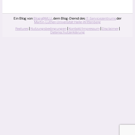
Ein Blog von
Blogs@MLU
, dem Blog-Dienst des
IT-Servicezentrums
der
Martin-Luther-Universität Halle-Wittenberg
Features
|
Nutzungsbedingungen
|
Kontakt/Impressum
|
Disclaimer
|
Datenschutzerklärung