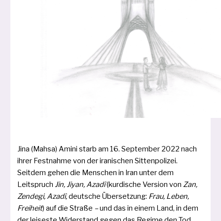
Jina (Mahsa) Amini starb am 16. September 2022 nach
ihrer Festnahme von der ira­ni­schen Sittenpolizei.
Seitdem gehen die Menschen in Iran unter dem
Leitspruch
Jin, Jiyan, Azadî
(kur­di­sche Version von
Zan,
Zendegi, Azadî,
deut­sche Übersetzung:
Frau, Leben,
Freiheit
)
auf die Straße
–
und das in einem Land, in dem
der lei­ses­te Widerstand gegen das Regime den Tod