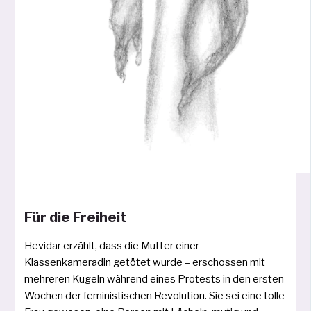
Für die Freiheit
Hevidar erzählt, dass die Mutter einer
Klassenkameradin getö­tet wur­de – erschos­sen mit
meh­re­ren Kugeln wäh­rend eines Protests in den ers­ten
Wochen der femi­nis­ti­schen Revolution. Sie sei eine tol­le