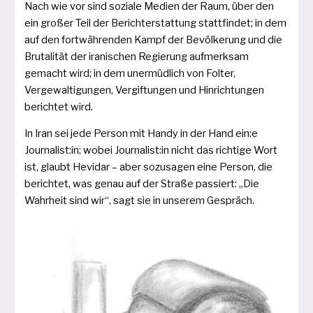
Nach wie vor sind sozia­le Medien der Raum, über den
ein gro­ßer Teil der Berichterstattung statt­fin­det; in dem
auf den fort­wäh­ren­den Kampf der Bevölkerung und die
Brutalität der ira­ni­schen Regierung auf­merk­sam
gemacht wird; in dem uner­müd­lich von Folter,
Vergewaltigungen, Vergiftungen und Hinrichtungen
berich­tet wird.
In Iran sei jede Person mit Handy in der Hand ein:e
Journalist:in; wobei Journalist:in nicht das rich­ti­ge Wort
ist, glaubt Hevidar – aber sozu­sa­gen eine Person, die
berich­tet, was genau auf der Straße pas­siert: „Die
Wahrheit sind wir“, sagt sie in unse­rem Gespräch.