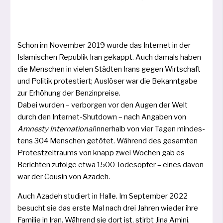
Schon im November 2019 wur­de das Internet in der
Islamischen Republik Iran gekappt. Auch damals haben
die Menschen in vie­len Städten Irans gegen Wirtschaft
und Politik pro­tes­tiert; Auslöser war die Bekanntgabe
zur Erhöhung der Benzinpreise.
Dabei wur­den – ver­bor­gen vor den Augen der Welt
durch den Internet-Shutdown – nach Angaben von
Amnesty International
inner­halb von vier Tagen min­des­
tens 304 Menschen getö­tet. Während des gesam­ten
Protestzeitraums von knapp zwei Wochen gab es
Berichten zufol­ge etwa 1500 Todesopfer – eines davon
war der Cousin von Azadeh.
Auch Azadeh stu­diert in Halle. Im September 2022
besucht sie das ers­te Mal nach drei Jahren wie­der ihre
Familie in Iran. Während sie dort ist, stirbt Jina Amini.