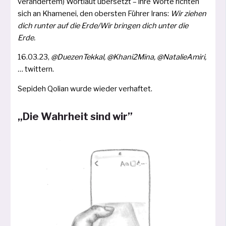
ver­än­der­tem) Wortlaut über­setzt – ihre Worte rich­ten
sich an Khamenei, den obers­ten Führer Irans:
Wir zie­hen
dich run­ter auf die Erde/Wir brin­gen dich unter die
Erde.
16.03.23,
@DuezenTekkal, @Khani2Mina, @NatalieAmiri,
…
twit­tern.
Sepideh Qolian wur­de wie­der verhaftet.
„Die Wahrheit sind wir”