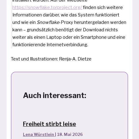
https://snowflake.torproject.org/
fin­den sich wei­te­re
Informationen dar­über, wie das System funk­tio­niert
und wie ein
Snowflake
-Proxy her­un­ter­ge­la­den wer­den
kann – grund­sätz­lich benö­tigt der Download nichts
wei­ter als einen Laptop oder ein Smartphone und eine
funk­tio­nie­ren­de Internetverbindung.
Text und Illustrationen: Renja‑A. Dietze
Auch interessant:
Freiheit stirbt leise
Lena Würstlein
|
18. Mai 2026