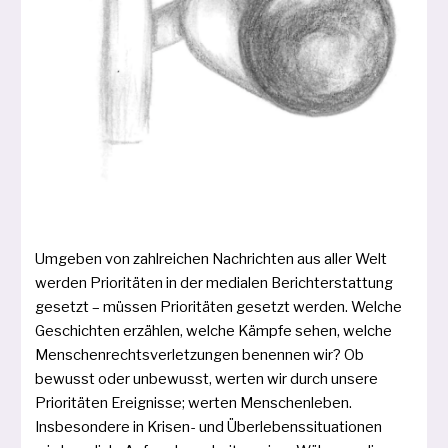
Umgeben von zahl­rei­chen Nachrichten aus aller Welt
wer­den Prioritäten in der media­len Berichterstattung
gesetzt – müs­sen Prioritäten gesetzt wer­den. Welche
Geschichten erzäh­len, wel­che Kämpfe sehen, wel­che
Menschenrechtsverletzungen benen­nen wir? Ob
bewusst oder unbe­wusst, wer­ten wir durch unse­re
Prioritäten Ereignisse; wer­ten Menschenleben.
Insbesondere in Krisen- und Überlebenssituationen