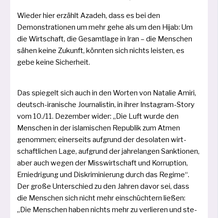
Wieder hier erzählt Azadeh, dass es bei den
Demonstrationen um mehr gehe als um den Hijab: Um
die Wirtschaft, die Gesamtlage in Iran – die Menschen
sähen kei­ne Zukunft, könn­ten sich nichts leis­ten, es
gebe kei­ne Sicherheit.
Das spie­gelt sich auch in den Worten von Natalie Amiri,
deutsch-ira­ni­sche Journalistin, in ihrer Instagram-Story
vom 10./11. Dezember wider: „Die Luft wur­de den
Menschen in der isla­mi­schen Republik zum Atmen
genom­men; einer­seits auf­grund der deso­la­ten wirt­
schaft­li­chen Lage, auf­grund der jah­re­lan­gen Sanktionen,
aber auch wegen der Misswirtschaft und Korruption,
Erniedrigung und Diskriminierung durch das Regime“.
Der gro­ße Unterschied zu den Jahren davor sei, dass
die Menschen sich nicht mehr ein­schüch­tern lie­ßen:
„Die Menschen haben nichts mehr zu ver­lie­ren und ste­