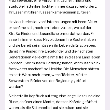
Frau gewe­sen, eine Person mit Lächeln, mutig und
stark. Sie hät­te ihre Tochter immer dazu auf­ge­for­dert,
ihr Essen mit ihren Klassenkameradinnen zu teilen.
Hevidar berich­tet von Unterhaltungen mit ihrem Vater –
er schä­me sich, noch am Leben zu sein, wo auf der
Straße Kinder und Jugendliche ermor­det wer­den. Er
sage ihr immer, dass Revolutionen ihre Kosten haben
und sie bereit sein müs­sen, ihr Leben dafür zu geben,
damit ihre Kinder, ihre Enkelkinder und die nächs­ten
Generationen viel­leicht ein­mal frei in die­sem Land leben
könn­ten. „Wir müs­sen Hoffnung haben, wir müs­sen ein­
fach wei­ter machen“, so Hevidar. Die Menschen hät­ten
es satt: Wozu noch leben, wenn Töchter, Mütter,
Schwestern, Brüder von der Regierung getö­tet
wurden?
Sie hat­te ihr Kopftuch auf, trug eine lan­ge Hose und eine
Bluse, dar­über einen Mantel, des­sen Knöpfe geöff­net
waren, als die Sittenpolizei auf sie zukam und sie