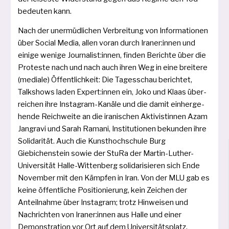
bedeu­ten kann.
Nach der uner­müd­li­chen Verbreitung von Informationen
über Social Media, allen vor­an durch Iraner:innen und
eini­ge weni­ge Journalist:innen, fin­den Berichte über die
Proteste nach und nach auch ihren Weg in eine brei­te­re
(media­le) Öffentlichkeit: Die Tagesschau berich­tet,
Talkshows laden Expert:innen ein, Joko und Klaas über­
rei­chen ihre Instagram-Kanäle und die damit ein­her­ge­
hen­de Reichweite an die ira­ni­schen Aktivistinnen Azam
Jangravi und Sarah Ramani, Institutionen bekun­den ihre
Solidarität. Auch die Kunsthochschule Burg
Giebichenstein sowie der StuRa der Martin-Luther-
Universität Halle-Wittenberg soli­da­ri­sie­ren sich Ende
November mit den Kämpfen in Iran. Von der MLU gab es
kei­ne öffent­li­che Positionierung, kein Zeichen der
Anteilnahme über Instagram; trotz Hinweisen und
Nachrichten von Iraner:innen aus Halle und einer
Demonstration vor Ort auf dem Universitätsplatz.