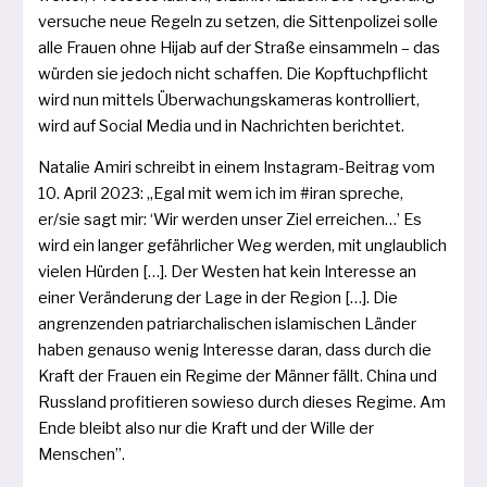
ver­su­che neue Regeln zu set­zen, die Sittenpolizei sol­le
alle Frauen ohne Hijab auf der Straße ein­sam­meln – das
wür­den sie jedoch nicht schaf­fen. Die Kopftuchpflicht
wird nun mit­tels Überwachungskameras kon­trol­liert,
wird auf Social Media und in Nachrichten berichtet.
Natalie Amiri schreibt in einem Instagram-Beitrag vom
10. April 2023: „Egal mit wem ich im #iran spre­che,
er/sie sagt mir: ‘Wir wer­den unser Ziel errei­chen…’ Es
wird ein lan­ger gefähr­li­cher Weg wer­den, mit unglaub­lich
vie­len Hürden […]. Der Westen hat kein Interesse an
einer Veränderung der Lage in der Region […]. Die
angren­zen­den patri­ar­cha­li­schen isla­mi­schen Länder
haben genau­so wenig Interesse dar­an, dass durch die
Kraft der Frauen ein Regime der Männer fällt. China und
Russland pro­fi­tie­ren sowie­so durch die­ses Regime. Am
Ende bleibt also nur die Kraft und der Wille der
Menschen”.