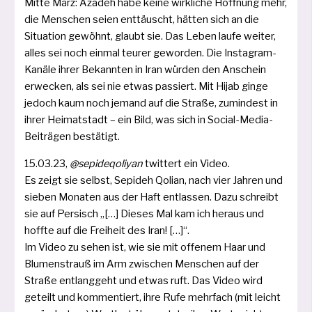
Mitte März: Azadeh habe kei­ne wirk­li­che Hoffnung mehr,
die Menschen sei­en ent­täuscht, hät­ten sich an die
Situation gewöhnt, glaubt sie. Das Leben lau­fe wei­ter,
alles sei noch ein­mal teu­rer gewor­den. Die Instagram-
Kanäle ihrer Bekannten in Iran wür­den den Anschein
erwe­cken, als sei nie etwas pas­siert. Mit Hijab gin­ge
jedoch kaum noch jemand auf die Straße, zumin­dest in
ihrer Heimatstadt – ein Bild, was sich in Social-Media-
Beiträgen bestätigt.
15.03.23,
@sepideqoliyan
twit­tert ein Video.
Es zeigt sie selbst, Sepideh Qolian, nach vier Jahren und
sie­ben Monaten aus der Haft ent­las­sen. Dazu schreibt
sie auf Persisch „[…] Dieses Mal kam ich her­aus und
hoff­te auf die Freiheit des Iran! […]“.
Im Video zu sehen ist, wie sie mit offe­nem Haar und
Blumenstrauß im Arm zwi­schen Menschen auf der
Straße ent­lang­geht und etwas ruft. Das Video wird
geteilt und kom­men­tiert, ihre Rufe mehr­fach (mit leicht