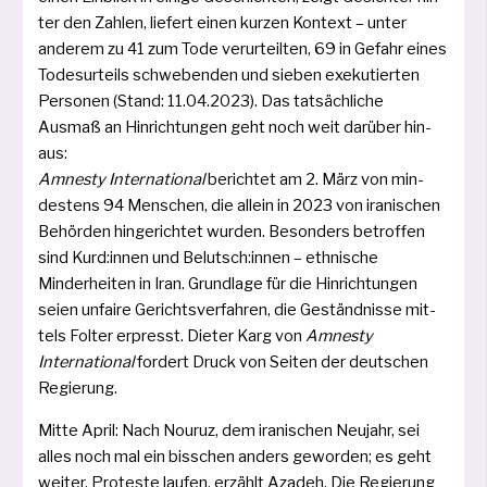
ter den Zahlen, lie­fert einen kur­zen Kontext – unter
ande­rem zu 41 zum Tode ver­ur­teil­ten, 69 in Gefahr eines
Todesurteils schwe­ben­den und sie­ben exe­ku­tier­ten
Personen (Stand: 11.04.2023). Das tat­säch­li­che
Ausmaß an Hinrichtungen geht noch weit dar­über hin­
aus:
Amnesty International
berich­tet am 2. März von min­
des­tens 94 Menschen, die allein in 2023 von ira­ni­schen
Behörden hin­ge­rich­tet wur­den. Besonders betrof­fen
sind Kurd:innen und Belutsch:innen – eth­ni­sche
Minderheiten in Iran. Grundlage für die Hinrichtungen
sei­en unfai­re Gerichtsverfahren, die Geständnisse mit­
tels Folter erpresst. Dieter Karg von
Amnesty
International
for­dert Druck von Seiten der deut­schen
Regierung.
Mitte April: Nach Nouruz, dem ira­ni­schen Neujahr, sei
alles noch mal ein biss­chen anders gewor­den; es geht
wei­ter, Proteste lau­fen, erzählt Azadeh. Die Regierung