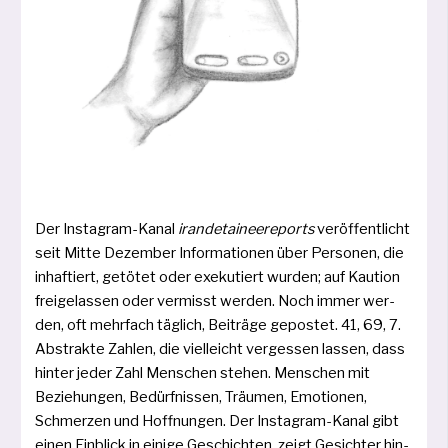
Der Instagram-Kanal
iran­de­tai­nee­re­ports
ver­öf­fent­licht
seit Mitte Dezember Informationen über Personen, die
inhaf­tiert, getö­tet oder exe­ku­tiert wur­den; auf Kaution
frei­ge­las­sen oder ver­misst wer­den. Noch immer wer­
den, oft mehr­fach täg­lich, Beiträge gepos­tet. 41, 69, 7.
Abstrakte Zahlen, die viel­leicht ver­ges­sen las­sen, dass
hin­ter jeder Zahl Menschen ste­hen. Menschen mit
Beziehungen, Bedürfnissen, Träumen, Emotionen,
Schmerzen und Hoffnungen. Der Instagram-Kanal gibt
einen Einblick in eini­ge Geschichten, zeigt Gesichter hin­