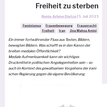
Freiheit zu sterben
Renja-Arlene Dietze
|
5. Juli 2023
Feminismus
Frauenbewegung
Frauenrecht
Freiheit
Iran
Jina Mahsa Amini
Ein immer fort­wäh­ren­der Fluss aus Texten, Bildern,
beweg­ten Bildern. Was schafft es in den Kanon der
brei­ten media­len Öffentlichkeit?
Mediale Aufmerksamkeit kann ein wich­ti­ges
Druckmittel in poli­ti­schen Angelegenheiten sein – so
auch im Kontext des gewalt­sa­men Vorgehens der ira­ni­
schen Regierung gegen die eige­ne Bevölkerung.