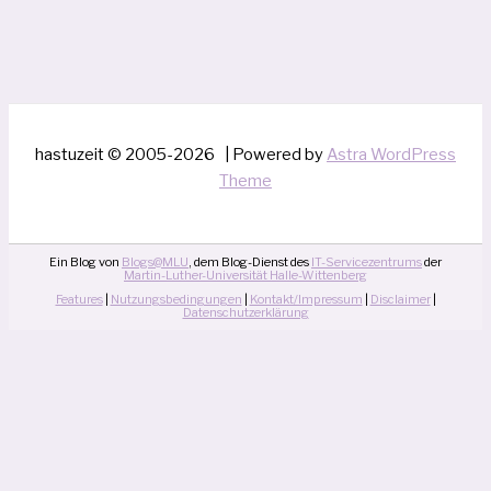
hastuzeit © 2005-2026 | Powered by
Astra WordPress
Theme
Ein Blog von
Blogs@MLU
, dem Blog-Dienst des
IT-Servicezentrums
der
Martin-Luther-Universität Halle-Wittenberg
Features
|
Nutzungsbedingungen
|
Kontakt/Impressum
|
Disclaimer
|
Datenschutzerklärung