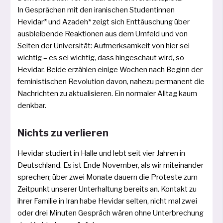
In Gesprächen mit den ira­ni­schen Studentinnen
Hevidar* und Azadeh* zeigt sich Enttäuschung über
aus­blei­ben­de Reaktionen aus dem Umfeld und von
Seiten der Universität: Aufmerksamkeit von hier sei
wich­tig – es sei wich­tig, dass hin­ge­schaut wird, so
Hevidar. Beide erzäh­len eini­ge Wochen nach Beginn der
femi­nis­ti­schen Revolution davon, nahe­zu per­ma­nent die
Nachrichten zu aktua­li­sie­ren. Ein nor­ma­ler Alltag kaum
denkbar.
Nichts zu verlieren
Hevidar stu­diert in Halle und lebt seit vier Jahren in
Deutschland. Es ist Ende November, als wir mit­ein­an­der
spre­chen; über zwei Monate dau­ern die Proteste zum
Zeitpunkt unse­rer Unterhaltung bereits an. Kontakt zu
ihrer Familie in Iran habe Hevidar sel­ten, nicht mal zwei
oder drei Minuten Gespräch wären ohne Unterbrechung