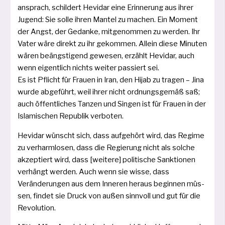
ansprach, schil­dert Hevidar eine Erinnerung aus ihrer
Jugend: Sie sol­le ihren Mantel zu machen. Ein Moment
der Angst, der Gedanke, mit­ge­nom­men zu wer­den. Ihr
Vater wäre direkt zu ihr gekom­men. Allein die­se Minuten
wären beängs­ti­gend gewe­sen, erzählt Hevidar, auch
wenn eigent­lich nichts wei­ter pas­siert sei.
Es ist Pflicht für Frauen in Iran, den Hijab zu tra­gen – Jina
wur­de abge­führt, weil ihrer nicht ord­nungs­ge­mäß saß;
auch öffent­li­ches Tanzen und Singen ist für Frauen in der
Islamischen Republik verboten.
Hevidar wünscht sich, dass auf­ge­hört wird, das Regime
zu ver­harm­lo­sen, dass die Regierung nicht als sol­che
akzep­tiert wird, dass [wei­te­re] poli­ti­sche Sanktionen
ver­hängt wer­den. Auch wenn sie wis­se, dass
Veränderungen aus dem Inneren her­aus begin­nen müs­
sen, fin­det sie Druck von außen sinn­voll und gut für die
Revolution.