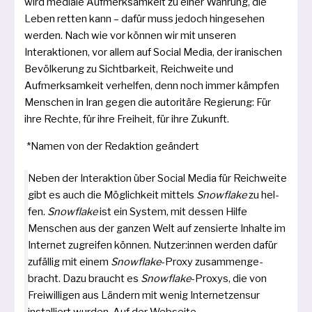
wird media­le Aufmerksamkeit zu einer Währung, die
Leben ret­ten kann – dafür muss jedoch hin­ge­se­hen
wer­den. Nach wie vor kön­nen wir mit unse­ren
Interaktionen, vor allem auf Social Media, der ira­ni­schen
Bevölkerung zu Sichtbarkeit, Reichweite und
Aufmerksamkeit ver­hel­fen, denn noch immer kämp­fen
Menschen in Iran gegen die auto­ri­tä­re Regierung: Für
ihre Rechte, für ihre Freiheit, für ihre Zukunft.
*Namen von der Redaktion geändert
Neben der Interaktion über Social Media für Reichweite
gibt es auch die Möglichkeit mit­tels
Snowflake
zu hel­
fen.
Snowflake
ist ein System, mit des­sen Hilfe
Menschen aus der gan­zen Welt auf zen­sier­te Inhalte im
Internet zugrei­fen kön­nen. Nutzer:innen wer­den dafür
zufäl­lig mit einem
Snowflake
-Proxy zusam­men­ge­
bracht. Dazu braucht es
Snowflake
-Proxys, die von
Freiwilligen aus Ländern mit wenig Internetzensur
instal­liert wur­den. Auf der Webseite