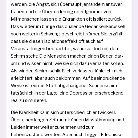
wer­den, die Angst, sich über­haupt jeman­dem anzu­ver­
trau­en, und die Über­forderung oder Ignoranz von
Mitmenschen las­sen die Erkrankten oft iso­liert zurück.
Das wie­der­um brin­ge das quä­len­de Gedanken­karussell
noch wei­ter in Schwung, beschreibt Römer. Sie erzählt,
dass sie die­sen Isolations­effekt oft auch auf
Veranstaltungen beobach­tet, wenn sie dort mit dem
Schirm steht: Die Menschen machen einen Bogen dar­
um und wis­sen nicht, wie sie sich dazu ver­hal­ten sol­len.
Als wir den Schirm schließ­lich ver­las­sen, füh­le ich mich
erleich­tert, aber auch beklom­men. Auf beein­dru­cken­de
Weise ist ein mit Stoff abge­han­ge­ner Sonnenschirm
tat­säch­lich in der Lage, eine Depression erschre­ckend
real zu simulieren.
Die Krankheit kann sich unter­schied­lich ent­wickeln.
Über einen lan­gen Zeitraum kön­nen Missstimmung und
Leiden immer wei­ter zuneh­men und zum
Lebenszustand wer­den. Aber auch Trigger­-Erlebnisse