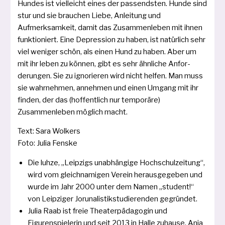
Hundes ist viel­leicht eines der pas­sends­ten. Hunde sind
stur und sie brau­chen Liebe, Anleitung und
Aufmerksamkeit, damit das Zusammenleben mit ihnen
funk­tio­niert. Eine Depression zu haben, ist natür­lich sehr
viel weni­ger schön, als einen Hund zu haben. Aber um
mit ihr leben zu kön­nen, gibt es sehr ähn­li­che Anfor­
derungen. Sie zu igno­rie­ren wird nicht hel­fen. Man muss
sie wahr­neh­men, anneh­men und einen Umgang mit ihr
fin­den, der das (hof­fentlich nur tem­po­rä­re)
Zusammenleben mög­lich macht.
Text: Sara Wolkers
Foto: Julia Fenske
Die luh­ze, „Leipzigs unab­hän­gi­ge Hoch­schulzeitung“,
wird vom gleich­na­mi­gen Verein her­aus­ge­ge­ben und
wur­de im Jahr 2000 unter dem Namen „stu­dent!“
von Leipziger Jorunalistikstudierenden gegründet.
Julia Raab ist freie Theaterpädagogin und
Figurenspielerin und seit 2013 in Halle zuhau­se. Anja