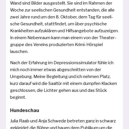
Wand sind Bilder aus­ge­stellt. Sie sind im Rahmen der
Woche zur see­li­schen Gesundheit ent­stan­den, die alle
zwei Jahre rund um den 8. Oktober, dem Tag für see­li­
sche Gesundheit, statt­fin­det, um über psy­chi­sche
Krankheiten auf­zu­klä­ren und Hilfsangebote auf­zu­zei­gen.
In einem Neben­raum kann man einem von der Theater­
gruppe des Vereins pro­du­zier­ten Krimi­-Hör­spiel
lauschen.
Nach der Erfahrung im Depressionssimulator füh­le ich
mich noch immer etwas abgeschnit­ten von der
Umgebung. Meine Begleitung und ich neh­men Platz,
kurz dar­auf wird die Saaltür mit einem dump­fen Klacken
geschlos­sen, die Lichter gehen aus und das Stück
beginnt.
Hundeschau
Julia Raab und Anja Schwede betre­ten ganz in schwarz
geklei­det die Bühne und hau­en dem Publikum um die