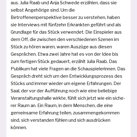
aus. Julia Raab und Anja Schwede erzäh­len, dass sie
selbst Angehörige sind. Um die
Betroffenenperspektive bes­ser zu ver­ste­hen, haben
sie Interviews mit fünf­zehn Erkrankten geführt und als
Grundlage für das Stück ver­wen­det. Die Einspieler aus
dem Off, die zwi­schen den ver­schie­de­nen Sze­nen im
Stück zu hören waren, waren Auszüge aus die­sen
Gesprächen. Etwa zwei Jahre hat es von der Idee bis
zum fer­ti­gen Stück gedau­ert, erzählt Julia Raab. Das
Publikum hat vie­le Fra­gen an die Schauspielerinnen. Das
Gespräch dreht sich um den Entwicklungsprozess des
Stücks und immer wie­der um eige­ne Erfah­rungen. Der
Saal, der vor der Aufführung noch wie eine belie­bi­ge
Veranstaltungshalle wirk­te, fühlt sich jetzt wie ein siche­
rer Raum an. Ein Raum, in dem Menschen, die eine
gemein­same Erfahrung tei­len, zusam­men­ge­kom­men
sind, sich ver­stan­den füh­len und sich ausdrü­cken
können.