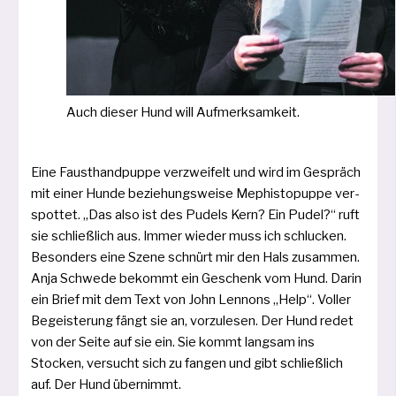
Auch die­ser Hund will Aufmerksamkeit.
Eine Fausthandpuppe ver­zwei­felt und wird im Gespräch
mit einer Hunde­ bezie­hungs­wei­se Mephistopuppe ver­
spot­tet. „Das also ist des Pudels Kern? Ein Pudel?“ ruft
sie schließ­lich aus. Immer wie­der muss ich schlu­cken.
Besonders eine Szene schnürt mir den Hals zusam­men.
Anja Schwede bekommt ein Geschenk vom Hund. Darin
ein Brief mit dem Text von John Lennons „Help“. Voller
Begeisterung fängt sie an, vor­zu­le­sen. Der Hund redet
von der Seite auf sie ein. Sie kommt lang­sam ins
Stocken, ver­sucht sich zu fan­gen und gibt schließ­lich
auf. Der Hund übernimmt.