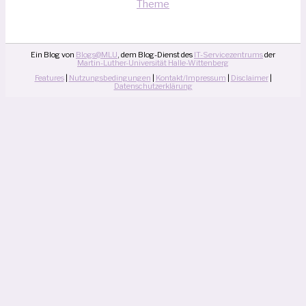
Theme
Ein Blog von
Blogs@MLU
, dem Blog-Dienst des
IT-Servicezentrums
der
Martin-Luther-Universität Halle-Wittenberg
Features
|
Nutzungsbedingungen
|
Kontakt/Impressum
|
Disclaimer
|
Datenschutzerklärung