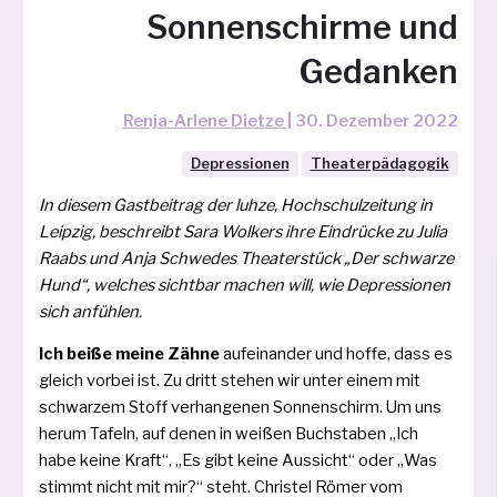
Sonnenschirme und
Gedanken
Renja-Arlene Dietze
|
30. Dezember 2022
Depressionen
Theaterpädagogik
In die­sem Gastbeitrag der luh­ze, Hochschulzeitung in
Leipzig, beschreibt Sara Wolkers ihre Eindrücke zu Julia
Raabs und Anja Schwedes Theaterstück „Der schwar­ze
Hund“, wel­ches sicht­bar machen will, wie Depressionen
sich anfühlen.
Ich bei­ße mei­ne Zähne
auf­ein­an­der und hof­fe, dass es
gleich vor­bei ist. Zu dritt ste­hen wir unter einem mit
schwar­zem Stoff verhan­genen Sonnenschirm. Um uns
her­um Tafeln, auf denen in wei­ßen Buchstaben „Ich
habe kei­ne Kraft“, „Es gibt kei­ne Aussicht“ oder „Was
stimmt nicht mit mir?“ steht. Christel Römer vom