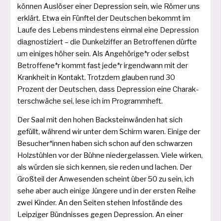
kön­nen Auslöser einer Depression sein, wie Römer uns
erklärt. Etwa ein Fünftel der Deutschen bekommt im
Laufe des Lebens min­des­tens ein­mal eine Depression
dia­gnos­ti­ziert – die Dunkelziffer an Betroffenen dürf­te
um eini­ges höher sein. Als Angehörige*r oder selbst
Betroffene*r kommt fast jede*r irgend­wann mit der
Krankheit in Kontakt. Trotzdem glau­ben rund 30
Prozent der Deutschen, dass Depression eine Charak­
terschwäche sei, lese ich im Programmheft.
Der Saal mit den hohen Backsteinwänden hat sich
gefüllt, wäh­rend wir unter dem Schirm waren. Einige der
Besucher*innen haben sich schon auf den schwar­zen
Holzstühlen vor der Bühne nie­der­ge­las­sen. Viele wir­ken,
als wür­den sie sich ken­nen, sie reden und lachen. Der
Großteil der Anwesenden scheint über 50 zu sein, ich
sehe aber auch eini­ge Jüngere und in der ers­ten Reihe
zwei Kinder. An den Seiten ste­hen Infostände des
Leipziger Bündnisses gegen Depression. An einer