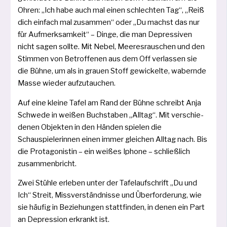
Ohren: „Ich habe auch mal einen schlech­ten Tag“, „Reiß
dich ein­fach mal zusam­men“ oder „Du machst das nur
für Aufmerksamkeit“ – Dinge, die man Depres­siven
nicht sagen soll­te. Mit Nebel, Meeres­rauschen und den
Stimmen von Betroffenen aus dem Off ver­las­sen sie
die Bühne, um als in grau­en Stoff gewi­ckel­te, wabern­de
Masse wie­der aufzutauchen.
Auf eine klei­ne Tafel am Rand der Bühne schreibt Anja
Schwede in wei­ßen Buchsta­ben „Alltag“. Mit ver­schie­
de­nen Objekten in den Händen spie­len die
Schauspielerinnen einen immer glei­chen Alltag nach. Bis
die Pro­tagonistin – ein wei­ßes Iphone – schließ­lich
zusammenbricht.
Zwei Stühle erle­ben unter der Tafelaufschrift „Du und
Ich“ Streit, Missverständnisse und Überforderung, wie
sie häu­fig in Beziehungen statt­fin­den, in denen ein Part
an Depression erkrankt ist.