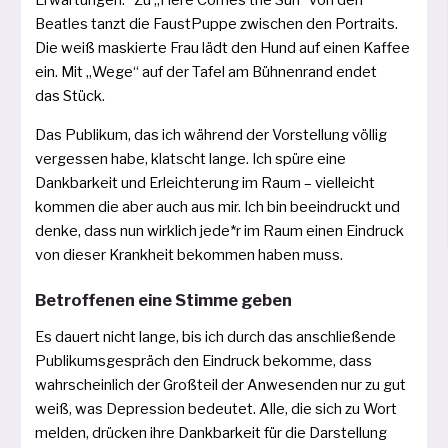
Erwartungen.“ Zu „Here Comes the Sun“ von den
Beatles tanzt die Faust­Puppe zwi­schen den Portraits.
Die weiß mas­kier­te Frau lädt den Hund auf einen Kaffee
ein. Mit „Wege“ auf der Tafel am Bühnenrand endet
das Stück.
Das Publikum, das ich wäh­rend der Vorstel­lung völ­lig
ver­ges­sen habe, klatscht lan­ge. Ich spü­re eine
Dankbarkeit und Erleichterung im Raum – viel­leicht
kom­men die aber auch aus mir. Ich bin beein­druckt und
den­ke, dass nun wirk­lich jede*r im Raum einen Eindruck
von die­ser Krankheit bekom­men haben muss.
Betroffenen eine Stimme geben
Es dau­ert nicht lan­ge, bis ich durch das anschlie­ßen­de
Publikumsgespräch den Ein­druck bekom­me, dass
wahr­schein­lich der Großteil der Anwesenden nur zu gut
weiß, was Depression bedeu­tet. Alle, die sich zu Wort
mel­den, drü­cken ihre Dankbarkeit für die Darstellung