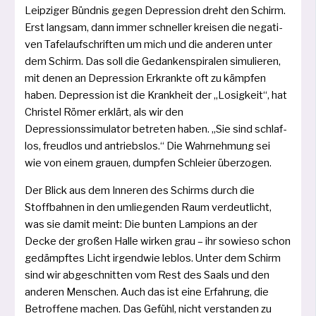
Leipziger Bündnis gegen Depression dreht den Schirm.
Erst lang­sam, dann immer schnel­ler krei­sen die nega­ti­
ven Tafelaufschriften um mich und die ande­ren unter
dem Schirm. Das soll die Gedankenspiralen simu­lie­ren,
mit denen an Depression Erkrankte oft zu kämp­fen
haben. Depression ist die Krankheit der „Losigkeit“, hat
Christel Römer erklärt, als wir den
Depressionssimulator betre­ten haben. „Sie sind schlaf­
los, freud­los und antriebs­los.“ Die Wahrnehmung sei
wie von einem grau­en, dump­fen Schleier überzogen.
Der Blick aus dem Inneren des Schirms durch die
Stoffbahnen in den umlie­gen­den Raum ver­deut­licht,
was sie damit meint: Die bun­ten Lampions an der
Decke der gro­ßen Halle wir­ken grau – ihr sowie­so schon
gedämpf­tes Licht irgend­wie leb­los. Unter dem Schirm
sind wir abge­schnit­ten vom Rest des Saals und den
ande­ren Menschen. Auch das ist eine Erfah­rung, die
Betroffene machen. Das Gefühl, nicht ver­stan­den zu