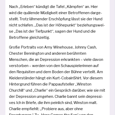
Nach „Erleben“ kün­digt die Tafel „Kämpfen“ an. Hier
wird die quä­len­de Müdigkeit einer Betroffenen dar­ge­
stellt. Trotz läh­men­der Erschöpfung lässt sie der Hund
nicht schla­fen. „Das ist der Höhepunkt“ bezie­hungs­wei­
se „Das ist der Tiefpunkt“, sagen der Hund und die
Betroffene gleichzeitig.
Große Portraits von Amy Winehouse, Johnny Cash,
Chester Bennington und ande­ren berühm­ten
Menschen, die an Depression erkrank­ten – vie­le davon
ver­stor­ben – wer­den von den Schauspielerinnen auf
den Requi­siten und dem Boden der Bühne ver­teilt. Am
Kleiderständer hängt ein Kurt­-Cobain­Shirt. Vor die­sem
Hintergrund füh­ren die Pappauf­steller „Winston
Churchill“ und „Charlie“ ein Gespräch dar­über, wie sie mit
der Depression umge­hen. Charlie bannt sein depres­si­
ves Ich in Briefe, die ihm pein­lich sind, Winston malt.
Charlie emp­fiehlt: „Probiere aus, aber ohne