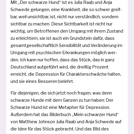
Mit „Der schwar­ze Hund“ ist es Julia Raab und Anja
Schwede gelun­gen, eine Krankheit, die so schwer greif­
bar, weil unsicht­bar, ist, nicht nur ver­ständ­lich, son­dern
sicht­bar zu machen. Diese Sichtbarkeit ist nicht nur
wich­tig, um Betroffenen den Umgang mit ihrem Zustand
zu erleich­tern, sie ist auch ein Grundstein dafür, dass
gesamt­ge­sell­schaft­lich Sensibilität und Veränderung im
Umgang mit psy­chi­schen Erkrankungen mög­lich wer­
den. Ich kann nur hof­fen, dass das Stück, das in ganz
Deutschland auf­ge­führt wird, die drei­ßig Prozent
erreicht, die Depression für Charakterschwäche hal­ten,
und sie eines Besseren belehrt.
Für die­je­ni­gen, die sich jetzt noch fra­gen, was denn
schwar­ze Hunde mit dem Ganzen zu tun haben: Der
Schwarze Hund ist eine Metapher für Depression.
Außerdem hat das Bilderbuch „Mein schwar­zer Hund“
von Matthew Johnson Julia Raab und Anja Schwede auf
die Idee für das Stück gebracht. Und das Bild des