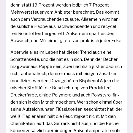
denn statt 19 Prozent wer­den ledig­lich 7 Prozent
Mehrwertsteuer vom Anbieter berech­net. Das kommt
auch dem Verbrauchenden zugu­te. Allgemein wird han­
dels­üb­li­che Pappe aus nach­wach­sen­den und recy­cel­
ten Rohstoffen her­ge­stellt. Außerdem spart es den
Abwasch, und Mülleimer gibt es an prak­tisch jeder Ecke.
Aber wie alles im Leben hat die­ser Trend auch eine
Schattenseite, und die hat es in sich. Denn der Becher
mag zwar aus Pappe sein, aber nach­hal­tig ist er dadurch
nicht auto­ma­tisch, denn er muss mit eini­gen Zusätzen
modi­fi­ziert wer­den. Dazu gehö­ren Bisphenol A (ein che­
mi­scher Stoff für die Beschichtung von Produkten),
Druckerfarbe, eini­ge Polymere und auch Polystyrol fin­
den sich in den Mitnehmbechern. Wer schon ein­mal über
sei­ne Aufzeichnungen Flüssigkeiten geschüt­tet hat, der
weiß: Papier allein hält die Feuchtigkeit nicht. Mit den
Chemikalien läuft das Getränk nicht aus, und die Becher
kön­nen zusätz­lich bei nied­ri­gen Außentemperaturen ihr