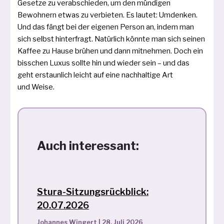
Gesetze zu ver­ab­schie­den, um den mün­di­gen
Bewohnern etwas zu ver­bie­ten. Es lau­tet: Umdenken.
Und das fängt bei der eige­nen Person an, indem man
sich selbst hin­ter­fragt. Natürlich könn­te man sich sei­nen
Kaffee zu Hause brü­hen und dann mit­neh­men. Doch ein
biss­chen Luxus soll­te hin und wie­der sein – und das
geht erstaun­lich leicht auf eine nach­hal­ti­ge Art
und Weise.
Auch interessant:
Stura-Sitzungsrückblick:
20.07.2026
Johannes Wingert
|
28. Juli 2026