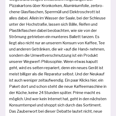
Pizzakartons über Kronkorken, Aluminiumfolie, zer­bro­
che­ne Glasflaschen, Sperrmüll und Elektroschrott ist
alles dabei. Allein im Wasser der Saale, bei der Schleuse
unter der Hochstraße, las­sen sich Bälle, Reifen und
Plastikflaschen dabei beob­ach­ten, wie sie von der
Strömung getrie­ben ein mun­te­res Ballett tan­zen. Es
liegt also nicht nur an unse­rem Konsum von Kaffee, Tee
und ande­ren Getränken, die wir »auf die Hand« neh­men,
son­dern die Umweltverschmutzung ist ein Produkt
unse­rer Wegwerf-Philosophie. Wenn etwas kaputt
geht, wird es sel­ten repa­riert, denn ein neu­es Gerät ist
meist bil­li­ger als die Reparatur selbst. Und der Neukauf
ist auch weni­ger zeit­auf­wen­dig. Ein paar Klicks hier, ein
Paket dort und schon steht die neue Kaffeemaschine in
der Küche, kei­ne 24 Stunden spä­ter. Prime macht es
mög­lich. Und wer kein Internet hat, geht in den nächs­ten
Konsumtempel und shoppt sich durch das Sortiment.
Das Zauberwort bei die­ser Debatte lau­tet nicht, neue