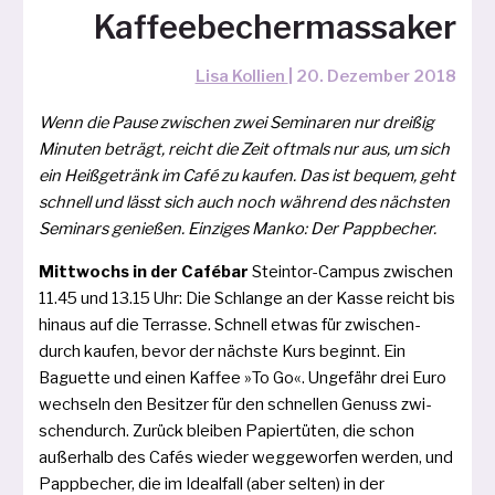
Kaffeebechermassaker
Lisa Kollien
|
20. Dezember 2018
Wenn die Pause zwi­schen zwei Seminaren nur drei­ßig
Minuten beträgt, reicht die Zeit oft­mals nur aus, um sich
ein Heißgetränk im Café zu kau­fen. Das ist bequem, geht
schnell und lässt sich auch noch wäh­rend des nächs­ten
Seminars genie­ßen. Einziges Manko: Der Pappbecher.
Mittwochs in der Cafébar
Steintor-Campus zwi­schen
11.45 und 13.15 Uhr: Die Schlange an der Kasse reicht bis
hin­aus auf die Terrasse. Schnell etwas für zwi­schen­
durch kau­fen, bevor der nächs­te Kurs beginnt. Ein
Baguette und einen Kaffee »To Go«. Ungefähr drei Euro
wech­seln den Besitzer für den schnel­len Genuss zwi­
schen­durch. Zurück blei­ben Papiertüten, die schon
außer­halb des Cafés wie­der weg­ge­wor­fen wer­den, und
Pappbecher, die im Idealfall (aber sel­ten) in der