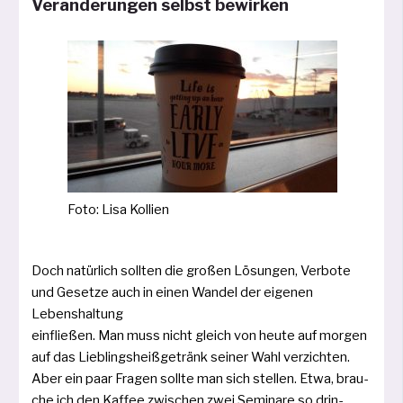
Veränderungen selbst bewirken
Foto: Lisa Kollien
Doch natür­lich soll­ten die gro­ßen Lösungen, Verbote
und Gesetze auch in einen Wandel der eige­nen
Lebenshaltung
ein­flie­ßen. Man muss nicht gleich von heu­te auf mor­gen
auf das Lieblingsheißgetränk sei­ner Wahl ver­zich­ten.
Aber ein paar Fragen soll­te man sich stel­len. Etwa, brau­
che ich den Kaffee zwi­schen zwei Seminare so drin­