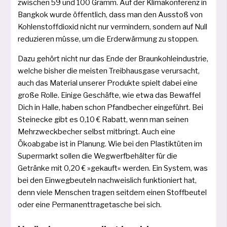
zwi­schen 59 und 100 Gramm. Auf der Klimakonferenz in
Bangkok wur­de öffent­lich, dass man den Ausstoß von
Kohlenstoffdioxid nicht nur ver­min­dern, son­dern auf Null
redu­zie­ren müs­se, um die Erderwärmung zu stoppen.
Dazu gehört nicht nur das Ende der Braunkohleindustrie,
wel­che bis­her die meis­ten Treibhausgase ver­ur­sacht,
auch das Material unse­rer Produkte spielt dabei eine
gro­ße Rolle. Einige Geschäfte, wie etwa das Bewaffel
Dich in Halle, haben schon Pfandbecher ein­ge­führt. Bei
Steinecke gibt es 0,10 € Rabatt, wenn man sei­nen
Mehrzweckbecher selbst mit­bringt. Auch eine
Ökoabgabe ist in Planung. Wie bei den Plastiktüten im
Supermarkt sol­len die Wegwerfbehälter für die
Getränke mit 0,20 € »gekauft« wer­den. Ein System, was
bei den Einwegbeuteln nach­weis­lich funk­tio­niert hat,
denn vie­le Menschen tra­gen seit­dem einen Stoffbeutel
oder eine Permanenttragetasche bei sich.