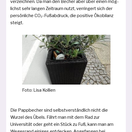
ver­zeich­nen. Da man den Becher aber über einen mög­
lichst sehr lan­gen Zeitraum nutzt, ver­rin­gert sich der
per­sön­li­che CO₂-Fußabdruck, die posi­ti­ve Ökobilanz
steigt.
Foto: Lisa Kollien
Die Pappbecher sind selbst­ver­ständ­lich nicht die
Wurzel des Übels. Fährt man mit dem Rad zur
Universität oder geht ein Stück zu Fuß, kann man am
Wegesrand eini­ges ent­de­cken. Angefangen bei