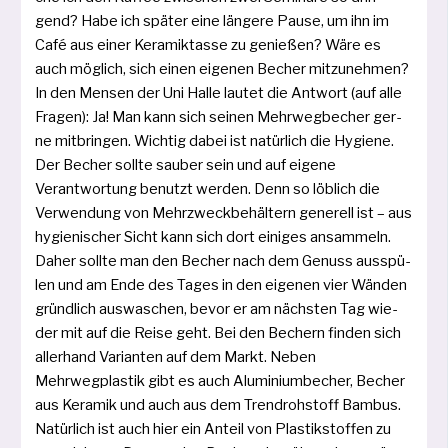
gend? Habe ich spä­ter eine län­ge­re Pause, um ihn im
Café aus einer Keramiktasse zu genie­ßen? Wäre es
auch mög­lich, sich einen eige­nen Becher mit­zu­neh­men?
In den Mensen der Uni Halle lau­tet die Antwort (auf alle
Fragen): Ja! Man kann sich sei­nen Mehrwegbecher ger­
ne mit­brin­gen. Wichtig dabei ist natür­lich die Hygiene.
Der Becher soll­te sau­ber sein und auf eige­ne
Verantwortung benutzt wer­den. Denn so löb­lich die
Verwendung von Mehrzweckbehältern gene­rell ist – aus
hygie­ni­scher Sicht kann sich dort eini­ges ansam­meln.
Daher soll­te man den Becher nach dem Genuss aus­spü­
len und am Ende des Tages in den eige­nen vier Wänden
gründ­lich aus­wa­schen, bevor er am nächs­ten Tag wie­
der mit auf die Reise geht. Bei den Bechern fin­den sich
aller­hand Varianten auf dem Markt. Neben
Mehrwegplastik gibt es auch Aluminiumbecher, Becher
aus Keramik und auch aus dem Trendrohstoff Bambus.
Natürlich ist auch hier ein Anteil von Plastikstoffen zu