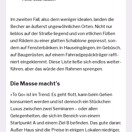
Im zwei­ten Fall, also dem weni­ger idea­len, lan­den die
Becher an äußerst unge­wöhn­li­chen Orten. Nicht nur
lieb­los auf der Straße lie­gend und von etli­chen Füßen
und Rädern zu einer glat­ten Schablone gepresst, son­
dern auf Fensterbänken, in Hauseingängen, im Gebüsch,
auf Baugerüsten, auf einem Fahrradgepäckträger raf­fi­
niert ein­ge­klemmt. Diese Liste lie­ße sich end­los wei­ter­
füh­ren, aber das wür­de den Rahmen sprengen.
Die Masse macht’s
»To Go« ist im Trend. Es geht flott, kann beim Gehen
kon­su­miert wer­den und ist den­noch ein Stückchen
Luxus zwi­schen zwei Seminaren – oder allen
Gelegenheiten, die sich im Bereich von einem
Startpunkt A und einem Ziel B befin­den. Das gute dar­an:
Außer Haus sind die Preise in eini­gen Lokalen nied­ri­ger,