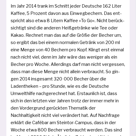
Im Jahr 2014 trank im Schnitt jeder Deutsche 162 Liter
Kaffee, 5 Prozent davon aus Einwegbechern. Das ent­
spricht also etwa 8 Litern Kaffee »To Go«. Nicht berück­
sich­tigt sind die ande­ren Heißgetränke wie Tee oder
Kakao. Rechnet man das auf die Größe der Becher um,
so ergibt das bei einem nor­ma­len Getränk von 200 ml
eine Menge von 40 Bechern pro Kopf. Klingt erst ein­mal
nach nicht viel, denn im Jahr wäre das weni­ger als ein
Becher pro Woche. Allerdings darf man nicht ver­ges­sen,
dass man die­se Menge nicht allein ver­braucht. So gin­
gen 2014 ins­ge­samt 320 000 Becher über die
Ladentheken – pro Stunde, wie es die Deutsche
Umwelthilfe nach­ge­rech­net hat. Erstaunlich ist, dass
sich in den letz­ten vier Jahren trotz der immer mehr in
den Vordergrund gerück­ten Thematik der
Nachhaltigkeit nicht viel ver­än­dert hat. Auf Nachfrage
erklärt die Cafébar am Steintor-Campus, dass in der
Woche etwa 800 Becher ver­braucht wer­den. Das sind