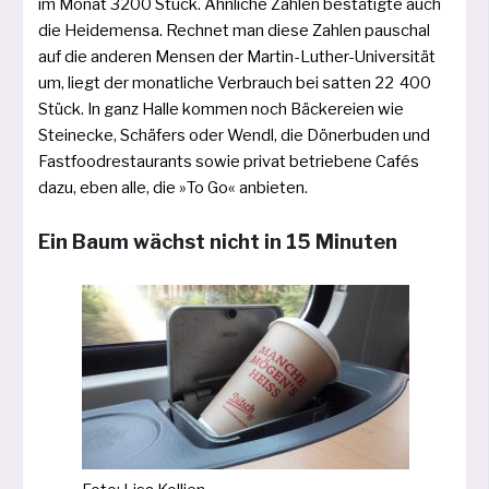
im Monat 3200 Stück. Ähnliche Zahlen bestä­tig­te auch
die Heidemensa. Rechnet man die­se Zahlen pau­schal
auf die ande­ren Mensen der Martin-Luther-Universität
um, liegt der monat­li­che Verbrauch bei sat­ten 22 400
Stück. In ganz Halle kom­men noch Bäckereien wie
Steinecke, Schäfers oder Wendl, die Dönerbuden und
Fastfoodrestaurants sowie pri­vat betrie­be­ne Cafés
dazu, eben alle, die »To Go« anbieten.
Ein Baum wächst nicht in 15 Minuten