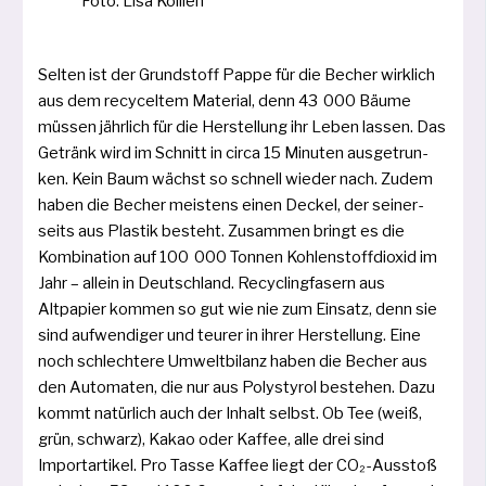
Foto: Lisa Kollien
Selten ist der Grundstoff Pappe für die Becher wirk­lich
aus dem recy­cel­tem Material, denn 43 000 Bäume
müs­sen jähr­lich für die Herstellung ihr Leben las­sen. Das
Getränk wird im Schnitt in cir­ca 15 Minuten aus­ge­trun­
ken. Kein Baum wächst so schnell wie­der nach. Zudem
haben die Becher meis­tens einen Deckel, der sei­ner­
seits aus Plastik besteht. Zusammen bringt es die
Kombination auf 100 000 Tonnen Kohlenstoffdioxid im
Jahr – allein in Deutschland. Recyclingfasern aus
Altpapier kom­men so gut wie nie zum Einsatz, denn sie
sind auf­wen­di­ger und teu­rer in ihrer Herstellung. Eine
noch schlech­te­re Umweltbilanz haben die Becher aus
den Automaten, die nur aus Polystyrol bestehen. Dazu
kommt natür­lich auch der Inhalt selbst. Ob Tee (weiß,
grün, schwarz), Kakao oder Kaffee, alle drei sind
Importartikel. Pro Tasse Kaffee liegt der CO₂-Ausstoß