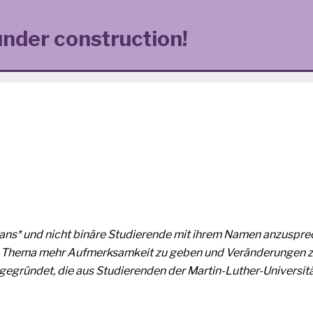
under construction!
ns* und nicht binä­re Studierende mit ihrem Namen anzu­spre­
dem Thema mehr Aufmerksamkeit zu geben und Veränderungen z
e gegrün­det, die aus Studierenden der Martin-Luther-Universit