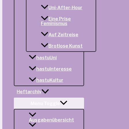
Uni-After-Hour
Eine Prise
Feminismus
Auf Zeitreise
Brotlose Kunst
hastuUni
hastuInteresse
hastuKultur
Heftarchiv
Menu Toggle
Ausgabenübersicht