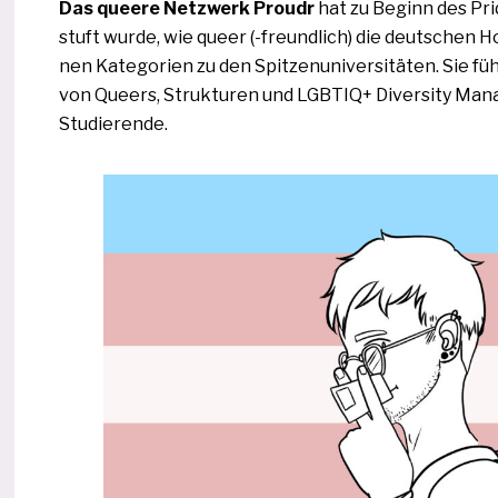
Das quee­re Netzwerk Proudr
hat zu Beginn des Pri
stuft wur­de, wie queer (-freund­lich) die deut­schen 
nen Kategorien zu den Spitzenuniversitäten. Sie fü
von Queers, Strukturen und LGBTIQ+ Diversity Man
Studierende.