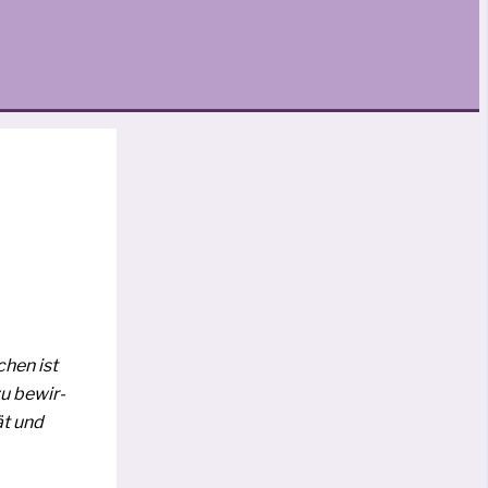
chen ist
u bewir­
ät und