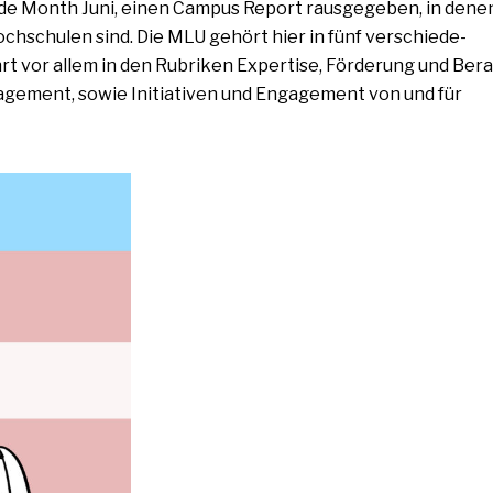
de Month Juni, einen Campus Report raus­ge­ge­ben, in denen
Hochschulen sind. Die MLU gehört hier in fünf ver­schie­de­
hrt vor allem in den Rubriken Expertise, Förderung und Ber
agement, sowie Initiativen und Engagement von und für