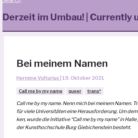
Search
Derzeit im Umbau! | Currently 
Bei meinem Namen
Hermine Vulturius
|
19. Oktober 2021
Call me by my name
queer
trans*
Call me by my name. Nenn mich bei mei­nem Namen. Tra
für vie­le Universitäten eine Herausforderung. Um 
ken, wur­de die Initiative “Call me by my name” in Hall
der Kunsthochschule Burg Giebichenstein besteht.