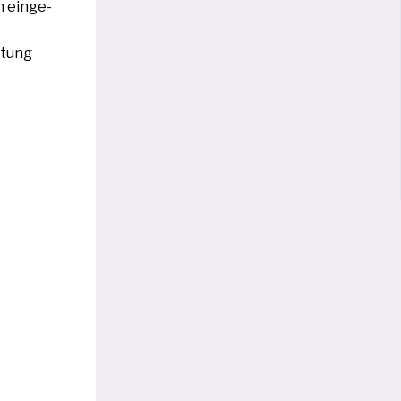
 ein­ge­
atung