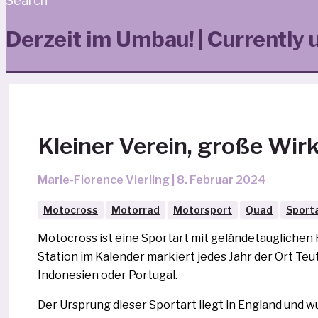
Search
Derzeit im Umbau! | Currently 
Kleiner Verein, große Wir
Marie-Florence Vierling
|
8. Februar 2024
Motocross
Motorrad
Motorsport
Quad
Sport
Motocross ist eine Sportart mit gelän­de­taug­li­chen
Station im Kalender mar­kiert jedes Jahr der Ort Te
Indonesien oder Portugal.
Der Ursprung die­ser Sportart liegt in England und wu