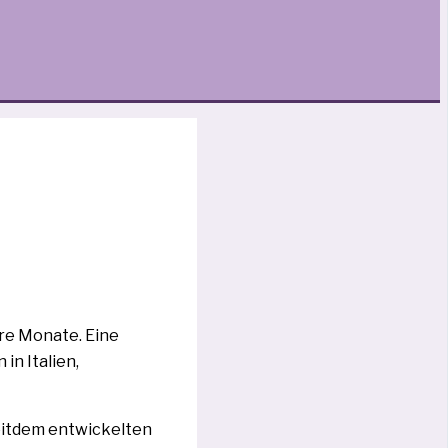
e­re Monate. Eine
in Italien,
itdem ent­wi­ckel­ten