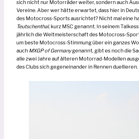
sich nicht nur Motorräder wei­ter, son­dern auch Au
Vereine. Aber wer hät­te erwar­tet, dass hier in Deut
des Motocross-Sports aus­rich­tet? Nicht mal eine ha
Teutschenthal
, kurz MSC genannt. In sei­nem Talkesse
jähr­lich die Weltmeisterschaft des Motocross-Sports 
um bes­te Motocross-Stimmung über ein gan­zes Woch
auch
MXGP of Germany
genannt, gibt es noch die S
alle zwei Jahre auf älte­ren Motorrad-Modellen aus­ge
des Clubs sich gegen­ein­an­der in Rennen duellieren.