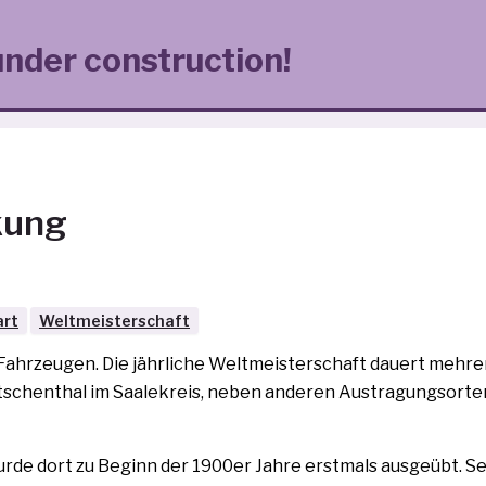
under construction!
kung
art
Weltmeisterschaft
 Fahrzeugen. Die jähr­li­che Weltmeisterschaft dau­ert meh­r
utschenthal im Saalekreis, neben ande­ren Austragungsorten 
r­de dort zu Beginn der 1900er Jahre erst­mals aus­ge­übt. Se