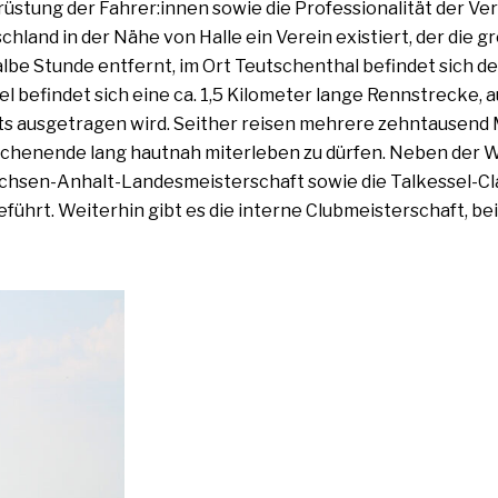
srüstung der Fahrer:innen sowie die Professionalität der V
schland in der Nähe von Halle ein Verein exis­tiert, der die 
l­be Stunde ent­fernt, im Ort Teutschenthal befin­det sich d
l befin­det sich eine ca. 1,5 Kilometer lan­ge Rennstrecke, a
aus­ge­tra­gen wird. Seither rei­sen meh­re­re zehn­tau­send
enende lang haut­nah mit­er­le­ben zu dür­fen. Neben der 
achsen-Anhalt-Landesmeisterschaft sowie die Talkessel-Cla
­führt. Weiterhin gibt es die inter­ne Clubmeisterschaft, be