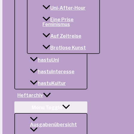
Uni-After-Hour
Eine Prise
Feminismus
Auf Zeitreise
Brotlose Kunst
hastuUni
hastuInteresse
hastuKultur
Heftarchiv
Menu Toggle
Ausgabenübersicht