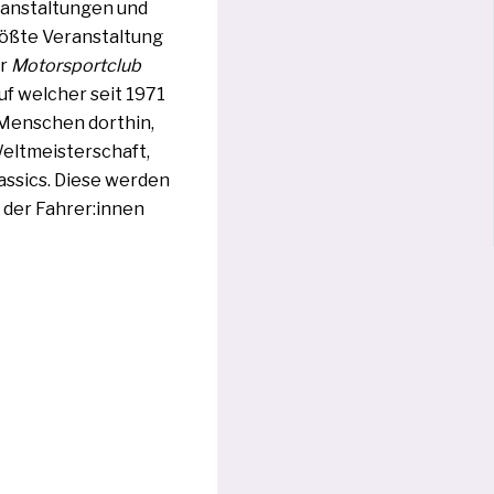
eranstaltungen und
größ­te Veranstaltung
er
Motorsportclub
uf wel­cher seit 1971
 Menschen dort­hin,
Weltmeisterschaft,
ssics. Diese wer­den
i der Fahrer:innen