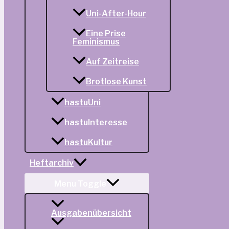
Uni-After-Hour
Eine Prise
Feminismus
Auf Zeitreise
Brotlose Kunst
hastuUni
hastuInteresse
hastuKultur
Heftarchiv
Menu Toggle
Ausgabenübersicht