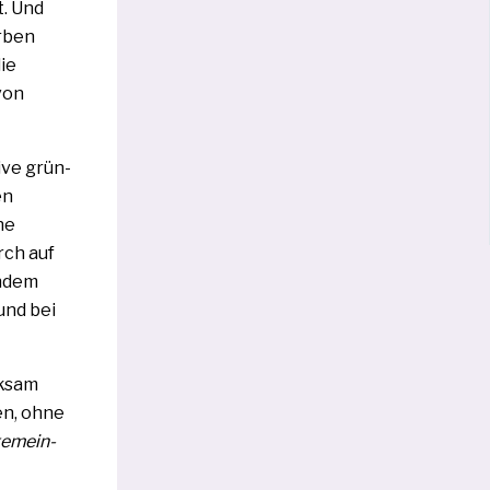
t. Und
r­ben
die
von
ive grün­
en
he
rch auf
n­dem
und bei
k­sam
en, ohne
emein­