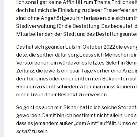
lich sonst gar kei­ne Affinität zum Thema Endlichkeit 
doch hat mich die Einladung zu die­ser Trauerfeier a
sind, ohne Angehörige zu hin­ter­las­sen, die sich um
Stadtverwaltung für die Bestattung. Das bedeu­tet, 
Mitarbeitenden der Stadt und des Bestattungsunte
Das hat sich geän­dert, als im Oktober 2022 die evan­g
de­te, die seit­her dafür sorgt, dass sich Menschen 
Verstorbenen ein wür­de­vol­les letz­tes Geleit in Ge
Zeitung, die jeweils ein paar Tage vor­her eine Anze
den Tod eines oder einer ent­fern­ten Bekannten auf­
Rahmen zu ver­ab­schie­den. Aber man muss kei­nen d
einer Trauerfeier Respekt zu erweisen.
So geht es auch mir. Bisher hat­te ich sol­che Sterbef
gewor­den. Damit bin ich bestimmt nicht allein. Und
dass es jeman­dem außer „dem Amt“ auf­fällt. Umso erfü
schaft
zu sein.