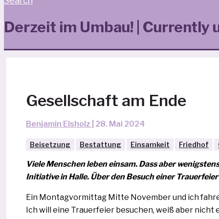
Search
Derzeit im Umbau! | Currently 
Gesellschaft am Ende
Benjamin Elsholz
|
28. Mai 2024
Beisetzung
Bestattung
Einsamkeit
Friedhof
Viele Menschen leben ein­sam. Dass aber wenigs­tens 
Initiative in Halle. Über den Besuch einer Trauerfe
Ein Montagvormittag Mitte November und ich fah­re
Ich will eine Trauerfeier besu­chen, weiß aber nicht 