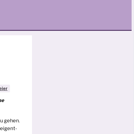
eier
ne
zu gehen.
 eigent­