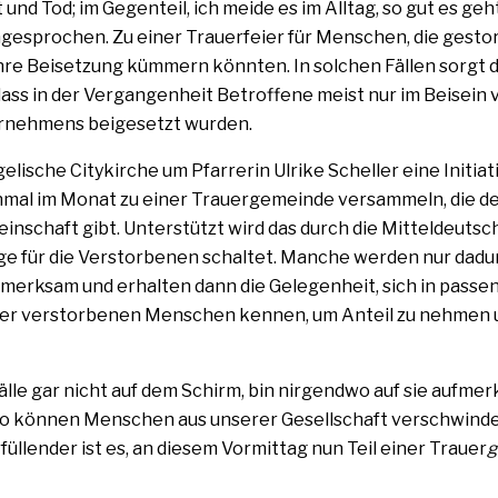
und Tod; im Gegenteil, ich mei­de es im Alltag, so gut es geh
nge­spro­chen. Zu einer Trauerfeier für Menschen, die gesto
 ihre Beisetzung küm­mern könn­ten. In sol­chen Fällen sorgt 
dass in der Vergangenheit Betroffene meist nur im Beisein 
rnehmens bei­gesetzt wurden.
e­li­sche Citykirche um Pfarrerin Ulrike Scheller eine Initiat
ein­mal im Monat zu einer Trauergemeinde ver­sam­meln, die d
meinschaft gibt. Unterstützt wird das durch die Mitteldeutsc
ige für die Verstorbenen schal­tet. Manche wer­den nur dadu
merk­sam und erhal­ten dann die Gelegenheit, sich in pas­se
er ver­stor­be­nen Menschen ken­nen, um Anteil zu neh­men 
älle gar nicht auf dem Schirm, bin nir­gend­wo auf sie auf­mer
 so kön­nen Menschen aus unse­rer Gesellschaft ver­schwin­d
l­len­der ist es, an die­sem Vormittag nun Teil einer Trauer
g